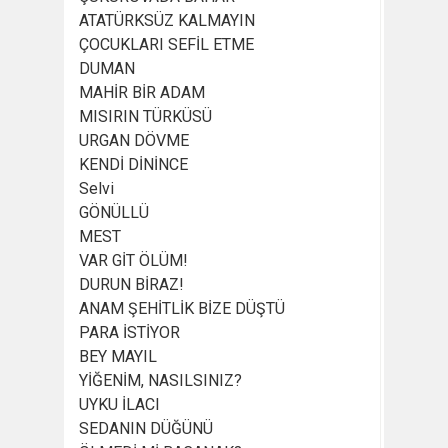
ATATÜRKSÜZ KALMAYIN
ÇOCUKLARI SEFİL ETME
DUMAN
MAHİR BİR ADAM
MISIRIN TÜRKÜSÜ
URGAN DÖVME
KENDİ DİNİNCE
Selvi
GÖNÜLLÜ
MEST
VAR GİT ÖLÜM!
DURUN BİRAZ!
ANAM ŞEHİTLİK BİZE DÜŞTÜ
PARA İSTİYOR
BEY MAYIL
YİĞENİM, NASILSINIZ?
UYKU İLACI
SEDANIN DÜĞÜNÜ