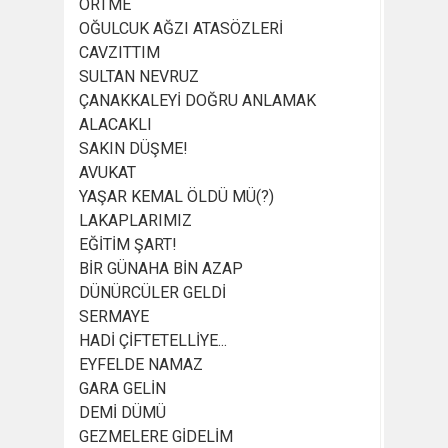
ÖRTME
OĞULCUK AĞZI ATASÖZLERİ
CAVZITTIM
SULTAN NEVRUZ
ÇANAKKALEYİ DOĞRU ANLAMAK
ALACAKLI
SAKIN DÜŞME!
AVUKAT
YAŞAR KEMAL ÖLDÜ MÜ(?)
LAKAPLARIMIZ
EĞİTİM ŞART!
BİR GÜNAHA BİN AZAP
DÜNÜRCÜLER GELDİ
SERMAYE
HADİ ÇİFTETELLİYE...
EYFELDE NAMAZ
GARA GELİN
DEMİ DÜMÜ
GEZMELERE GİDELİM