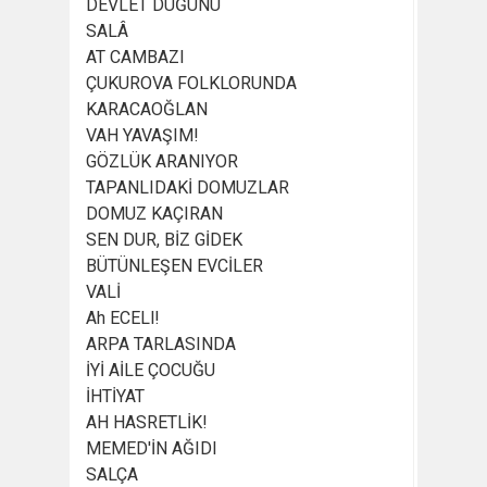
DEVLET DÜĞÜNÜ
SALÂ
AT CAMBAZI
ÇUKUROVA FOLKLORUNDA
KARACAOĞLAN
VAH YAVAŞIM!
GÖZLÜK ARANIYOR
TAPANLIDAKİ DOMUZLAR
DOMUZ KAÇIRAN
SEN DUR, BİZ GİDEK
BÜTÜNLEŞEN EVCİLER
VALİ
Ah ECELl!
ARPA TARLASINDA
İYİ AİLE ÇOCUĞU
İHTİYAT
AH HASRETLİK!
MEMED'İN AĞIDI
SALÇA