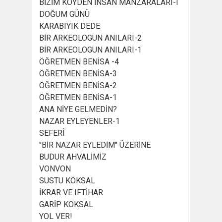
BİZİM KÖYDEN İNSAN MANZARALARI-I
DOĞUM GÜNÜ
KARABIYIK DEDE
BİR ARKEOLOGUN ANILARI-2
BİR ARKEOLOGUN ANILARI-1
ÖĞRETMEN BENİSA -4
ÖĞRETMEN BENİSA-3
ÖĞRETMEN BENİSA-2
ÖĞRETMEN BENİSA-1
ANA NİYE GELMEDİN?
NAZAR EYLEYENLER-1
SEFERÎ
''BİR NAZAR EYLEDİM'' ÜZERİNE
BUDUR AHVALİMİZ
VONVON
SUSTU KÖKSAL
İKRAR VE IFTİHAR
GARİP KÖKSAL
YOL VER!