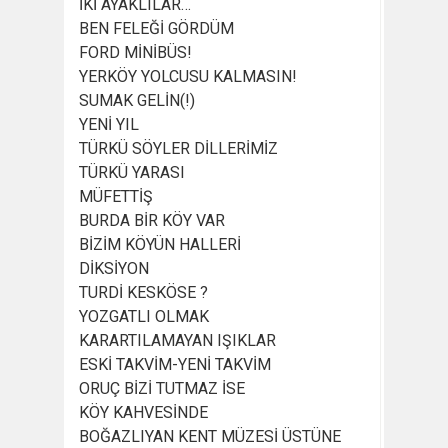
İKİ AYAKLILAR…
BEN FELEĞİ GÖRDÜM
FORD MİNİBÜS!
YERKÖY YOLCUSU KALMASIN!
SUMAK GELİN(!)
YENİ YIL
TÜRKÜ SÖYLER DİLLERİMİZ
TÜRKÜ YARASI
MÜFETTİŞ
BURDA BİR KÖY VAR
BİZİM KÖYÜN HALLERİ
DİKSİYON
TURDİ KESKÖSE ?
YOZGATLI OLMAK
KARARTILAMAYAN IŞIKLAR
ESKİ TAKVİM-YENİ TAKVİM
ORUÇ BİZİ TUTMAZ İSE
KÖY KAHVESİNDE
BOĞAZLIYAN KENT MÜZESİ ÜSTÜNE