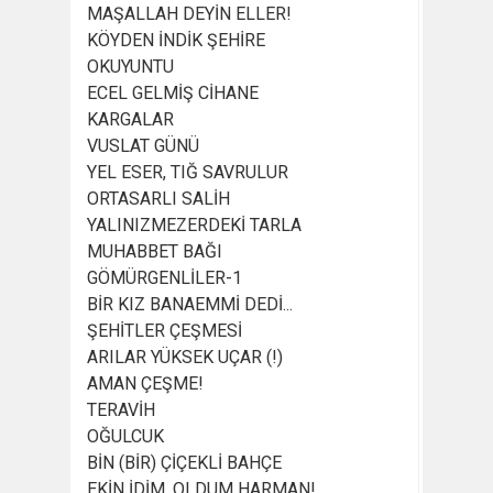
MAŞALLAH DEYİN ELLER!
KÖYDEN İNDİK ŞEHİRE
OKUYUNTU
ECEL GELMİŞ CİHANE
KARGALAR
VUSLAT GÜNÜ
YEL ESER, TIĞ SAVRULUR
ORTASARLI SALİH
YALINIZMEZERDEKİ TARLA
MUHABBET BAĞI
GÖMÜRGENLİLER-1
BİR KIZ BANAEMMİ DEDİ...
ŞEHİTLER ÇEŞMESİ
ARILAR YÜKSEK UÇAR (!)
AMAN ÇEŞME!
TERAVİH
OĞULCUK
BİN (BİR) ÇİÇEKLİ BAHÇE
EKİN İDİM, OLDUM HARMAN!..