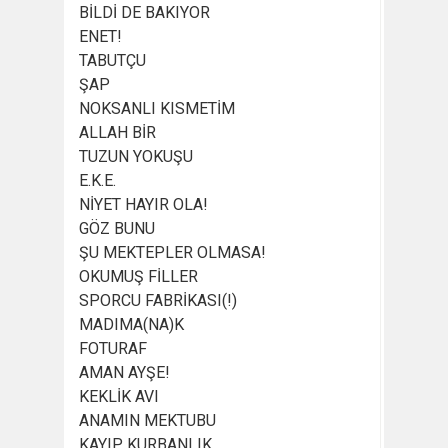
BİLDİ DE BAKIYOR
ENET!
TABUTÇU
ŞAP
NOKSANLI KISMETİM
ALLAH BİR
TUZUN YOKUŞU
E.K.E.
NİYET HAYIR OLA!
GÖZ BUNU
ŞU MEKTEPLER OLMASA!
OKUMUŞ FİLLER
SPORCU FABRİKASI(!)
MADIMA(NA)K
FOTURAF
AMAN AYŞE!
KEKLİK AVI
ANAMIN MEKTUBU
KAYIP KURBANLIK