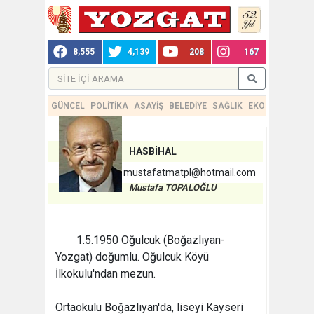
8,555
4,139
208
167
GÜNCEL
POLİTİKA
ASAYİŞ
BELEDİYE
SAĞLIK
EKONOMİ
TEKN
HASBİHAL
mustafatmatpl@hotmail.com
Mustafa TOPALOĞLU
1.5.1950 Oğulcuk (Boğazlıyan-
Yozgat) doğumlu. Oğulcuk Köyü
İlkokulu'ndan mezun.
Ortaokulu Boğazlıyan'da, liseyi Kayseri