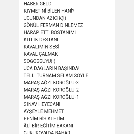
HABER GELDİ
KIYMETİNİ BİLEN HANİ?
UCUNDAN AZICIK(!)
GÖNÜL FERMAN DİNLEMEZ
HARAP ETTİ BOSTANIMI
KITLIK DESTANI
KAVALIMIN SESİ
KAVAL ÇALMAK
SOĞOGGUYU(!)
UCA DAĞLARIN BAŞINDA!
TELLİ TURNAM SELAM SÖYLE
MARAŞ AĞZI KÖROĞLU-3
MARAŞ AĞZI KÖROĞLU-2
MARAŞ AĞZI KÖROĞLU-1
SINAV HEYECANI
AYŞEYLE MEHMET
BENİM BİSİKLETİM
ÂLİ BİR EĞİTİM BAKANI
ÇUKUROVADA BAHAR