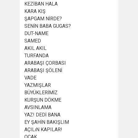
KEZİBAN HALA
KARA KIŞ
ŞAPGAM NİRDE?
SENİN BABA GUGAS?
DUT-NAME
SAMED
AKIL AKIL
TURFANDA
ARABAŞI ÇORBASI
ARABAŞI ŞÖLENİ
VADE
YAZMIŞLAR
BÜYÜKLERİMİZ
KURŞUN DÖKME
AVSINLAMA
YAZ! DEDİ BANA
EY ŞAHİN BAKIŞLIM
AÇILıN KAPILAR!
OCAK