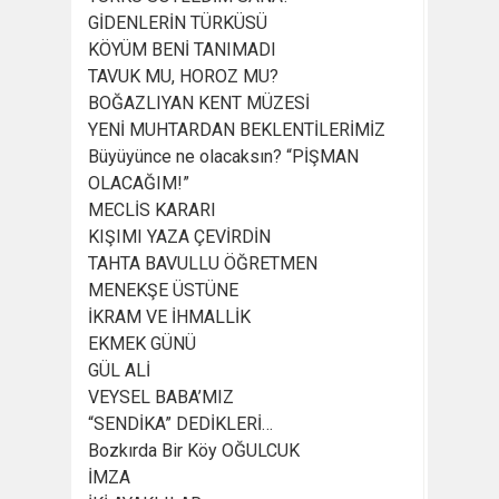
GİDENLERİN TÜRKÜSÜ
KÖYÜM BENİ TANIMADI
TAVUK MU, HOROZ MU?
BOĞAZLIYAN KENT MÜZESİ
YENİ MUHTARDAN BEKLENTİLERİMİZ
Büyüyünce ne olacaksın? “PİŞMAN
OLACAĞIM!”
MECLİS KARARI
KIŞIMI YAZA ÇEVİRDİN
TAHTA BAVULLU ÖĞRETMEN
MENEKŞE ÜSTÜNE
İKRAM VE İHMALLİK
EKMEK GÜNÜ
GÜL ALİ
VEYSEL BABA’MIZ
“SENDİKA” DEDİKLERİ…
Bozkırda Bir Köy OĞULCUK
İMZA