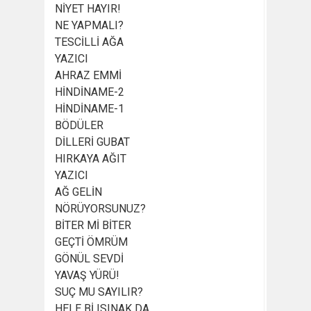
NİYET HAYIR!
NE YAPMALI?
TESCİLLİ AĞA
YAZICI
AHRAZ EMMİ
HİNDİNAME-2
HİNDİNAME-1
BÖDÜLER
DİLLERİ GUBAT
HIRKAYA AĞIT
YAZICI
AĞ GELİN
NÖRÜYORSUNUZ?
BİTER Mİ BİTER
GEÇTİ ÖMRÜM
GÖNÜL SEVDİ
YAVAŞ YÜRÜ!
SUÇ MU SAYILIR?
HELE Bİ ISINAK DA