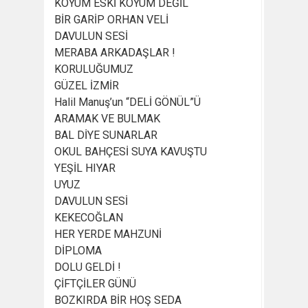
KÖYÜM ESKİ KÖYÜM DEĞİL
BİR GARİP ORHAN VELİ
DAVULUN SESİ
MERABA ARKADAŞLAR !
KORULUĞUMUZ
GÜZEL İZMİR
Halil Manuş’un “DELİ GÖNÜL”Ü
ARAMAK VE BULMAK
BAL DİYE SUNARLAR
OKUL BAHÇESİ SUYA KAVUŞTU
YEŞİL HIYAR
UYUZ
DAVULUN SESİ
KEKECOĞLAN
HER YERDE MAHZUNİ
DİPLOMA
DOLU GELDİ !
ÇİFTÇİLER GÜNÜ
BOZKIRDA BİR HOŞ SEDA