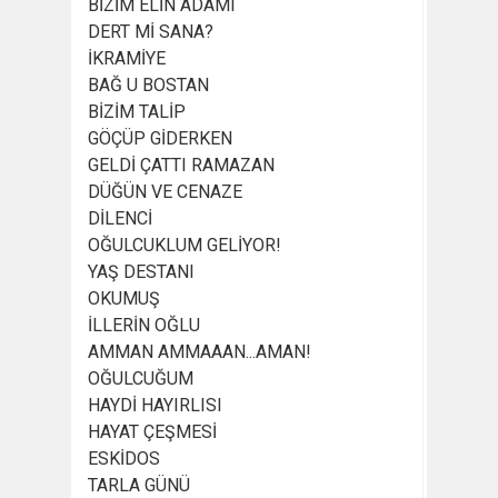
BİZİM ELİN ADAMI
DERT Mİ SANA?
İKRAMİYE
BAĞ U BOSTAN
BİZİM TALİP
GÖÇÜP GİDERKEN
GELDİ ÇATTI RAMAZAN
DÜĞÜN VE CENAZE
DİLENCİ
OĞULCUKLUM GELİYOR!
YAŞ DESTANI
OKUMUŞ
İLLERİN OĞLU
AMMAN AMMAAAN...AMAN!
OĞULCUĞUM
HAYDİ HAYIRLISI
HAYAT ÇEŞMESİ
ESKİDOS
TARLA GÜNÜ