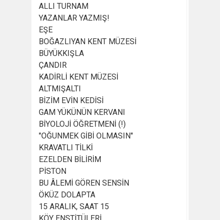
ALLI TURNAM
YAZANLAR YAZMIŞ!
EŞE
BOĞAZLIYAN KENT MÜZESİ
BÜYÜKKIŞLA
ÇANDIR
KADİRLİ KENT MÜZESİ
ALTMIŞALTI
BİZİM EVİN KEDİSİ
GAM YÜKÜNÜN KERVANI
BİYOLOJİ ÖĞRETMENİ (!)
"OĞUNMEK GİBİ OLMASIN"
KRAVATLI TİLKİ
EZELDEN BİLİRİM
PİSTON
BU ÂLEMİ GÖREN SENSİN
ÖKÜZ DOLAPTA
15 ARALIK, SAAT 15
KÖY ENSTİTÜLERİ