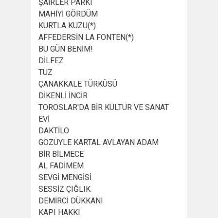
ŞAİRLER PARKI
MAHİYİ GÖRDÜM
KURTLA KUZU(*)
AFFEDERSİN LA FONTEN(*)
BU GÜN BENİM!
DİLFEZ
TUZ
ÇANAKKALE TÜRKÜSÜ
DİKENLİ İNCİR
TOROSLAR'DA BİR KÜLTÜR VE SANAT
EVİ
DAKTİLO
GÖZÜYLE KARTAL AVLAYAN ADAM
BİR BİLMECE
AL FADİMEM
SEVGİ MENGİSİ
SESSİZ ÇIĞLIK
DEMİRCİ DÜKKANI
KAPI HAKKI