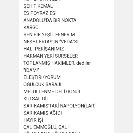
ŞEHİT KEMAL
ES POYRAZ ES!
ANADOLU'DA BİR NOKTA
KARGO
BEN BİR YEŞİL FENERİM
NEŞET ERTAŞ’IN “VEDA”SI
HALİ PERİŞANIMIZ
HARMAN YERİ SÜRSELER
TOPLANMIŞ HAKİMLER, dediler
"İDAM!"
ELEŞTİRİ/YORUM
OĞULCUK BARAJI
MELULLENME DELİ GÖNÜL
KUTSAL DİL
SARIKAMIŞ’TAKİ NAPOLYON(LAR)
SARIKAMIŞ AĞIDI
HAYIR İŞİ
ÇAL EMMOĞLU, ÇAL !