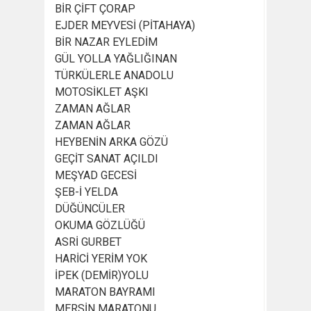
BİR ÇİFT ÇORAP
EJDER MEYVESİ (PİTAHAYA)
BİR NAZAR EYLEDİM
GÜL YOLLA YAĞLIĞINAN
TÜRKÜLERLE ANADOLU
MOTOSİKLET AŞKI
ZAMAN AĞLAR
ZAMAN AĞLAR
HEYBENİN ARKA GÖZÜ
GEÇİT SANAT AÇILDI
MEŞYAD GECESİ
ŞEB-İ YELDA
DÜĞÜNCÜLER
OKUMA GÖZLÜĞÜ
ASRİ GURBET
HARİCİ YERİM YOK
İPEK (DEMİR)YOLU
MARATON BAYRAMI
MERSİN MARATONU