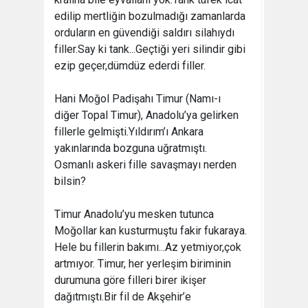
edilip mertliğin bozulmadığı zamanlarda
orduların en güvendiği saldırı silahıydı
filler.Say ki tank...Geçtiği yeri silindir gibi
ezip geçer,dümdüz ederdi filler.
Hani Moğol Padişahı Timur (Namı-ı
diğer Topal Timur), Anadolu’ya gelirken
fillerle gelmişti.Yıldırım’ı Ankara
yakınlarında bozguna uğratmıştı.
Osmanlı askeri fille savaşmayı nerden
bilsin?
Timur Anadolu’yu mesken tutunca
Moğollar kan kusturmuştu fakir fukaraya.
Hele bu fillerin bakımı...Az yetmiyor,çok
artmıyor. Timur, her yerleşim biriminin
durumuna göre filleri birer ikişer
dağıtmıştı.Bir fil de Akşehir’e