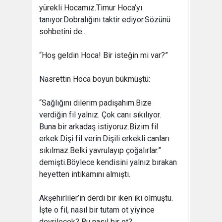
yürekli Hocamız.Timur Hoca’yı
tanıyor.Dobralığını taktir ediyor.Sözünü
sohbetini de...
“Hoş geldin Hoca! Bir isteğin mi var?”
Nasrettin Hoca boyun bükmüştü:
“Sağlığını dilerim padişahım.Bize
verdiğin fil yalnız. Çok canı sıkılıyor.
Buna bir arkadaş istiyoruz.Bizim fil
erkek.Dişi fil verin.Dişili erkekli canları
sıkılmaz.Belki yavrulayıp çoğalırlar.”
demişti.Böylece kendisini yalnız bırakan
heyetten intikamını almıştı.
Akşehirliler’in derdi bir iken iki olmuştu.
İşte o fil, nasıl bir tutam ot yiyince
devrilecek? Bu nasıl bir ot?