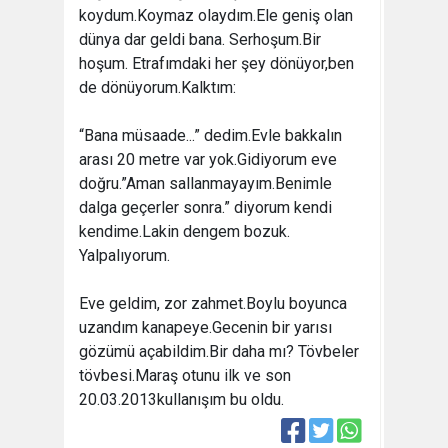
koydum.Koymaz olaydım.Ele geniş olan
dünya dar geldi bana. Serhoşum.Bir
hoşum. Etrafımdaki her şey dönüyor,ben
de dönüyorum.Kalktım:
“Bana müsaade...” dedim.Evle bakkalın
arası 20 metre var yok.Gidiyorum eve
doğru.”Aman sallanmayayım.Benimle
dalga geçerler sonra.” diyorum kendi
kendime.Lakin dengem bozuk.
Yalpalıyorum.
Eve geldim, zor zahmet.Boylu boyunca
uzandım kanapeye.Gecenin bir yarısı
gözümü açabildim.Bir daha mı? Tövbeler
tövbesi.Maraş otunu ilk ve son
20.03.2013
kullanışım bu oldu.