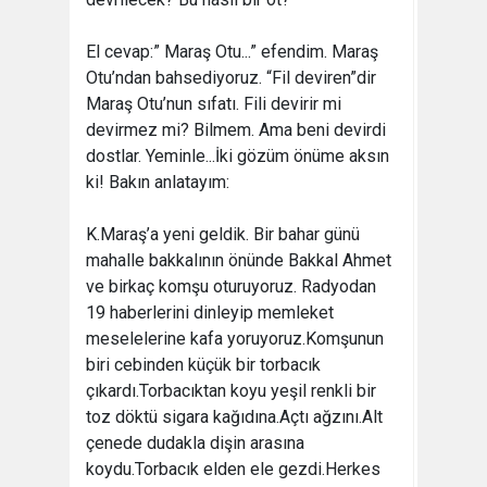
El cevap:” Maraş Otu...” efendim. Maraş
Otu’ndan bahsediyoruz. “Fil deviren”dir
Maraş Otu’nun sıfatı. Fili devirir mi
devirmez mi? Bilmem. Ama beni devirdi
dostlar. Yeminle...İki gözüm önüme aksın
ki! Bakın anlatayım:
K.Maraş’a yeni geldik. Bir bahar günü
mahalle bakkalının önünde Bakkal Ahmet
ve birkaç komşu oturuyoruz. Radyodan
19 haberlerini dinleyip memleket
meselelerine kafa yoruyoruz.Komşunun
biri cebinden küçük bir torbacık
çıkardı.Torbacıktan koyu yeşil renkli bir
toz döktü sigara kağıdına.Açtı ağzını.Alt
çenede dudakla dişin arasına
koydu.Torbacık elden ele gezdi.Herkes