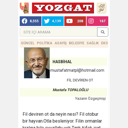
8,555
4,139
208
167
GÜNCEL
POLİTİKA
ASAYİŞ
BELEDİYE
SAĞLIK
EKONOMİ
TEKN
HASBİHAL
mustafatmatpl@hotmail.com
FİL DEVİREN OT
Mustafa TOPALOĞLU
Yazarın Özgeçmişi
Fil deviren ot da neyin nesi? Fil otobur
bir hayvan.Otla besleniyor. Filin ormanlar
kralına bile eyvallahı yok.Tank tüfek icat