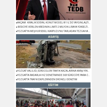
♦AKÇAM : KİRALIK SOSYAL KONUT MODELİ 81 İL’DE YAYGINLAŞTIRILMALIDIR
♦ BESİCİYE VERİLEN KREDİNİN LİMİTİ 2 MİLYON LİRAYA YÜKSELTİLDİ
♦YOZGAT’IN MEŞHUR SEKİLİ KARPUZU’NU TARLADAN TEZGAHA AKTARMA SÜRECİ BAŞLADI
ASAYİŞ
♦YOZGAT VALİLİĞİ, SÜRÜCÜLERİ TRAFİK KAZALARINA KARŞI YİNE UYARDI
♦YOZGATTA RADARLA HIZ DENETİMİNDE 369 SÜRÜCÜYE PARA CEZASI
♦YOZGATTA TRAFİK EKİPLERİNDEN DRONELİ DENETİM
EĞİTİM