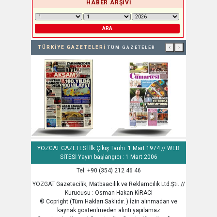
HABER ARŞİVİ
ARA
TÜRKİYE GAZETELERİ
‹
›
TÜM GAZETELER
YOZGAT GAZETESİ İlk Çıkış Tarihi: 1 Mart 1974 // WEB
SİTESİ Yayın başlangıcı : 1 Mart 2006
Tel: +90 (354) 212 46 46
YOZGAT Gazetecilik, Matbaacılık ve Reklamcılık Ltd.Şti. //
Kurucusu : Osman Hakan KİRACI
© Copright (Tüm Hakları Saklıdır. ) İzin alınmadan ve
kaynak gösterilmeden alıntı yapılamaz