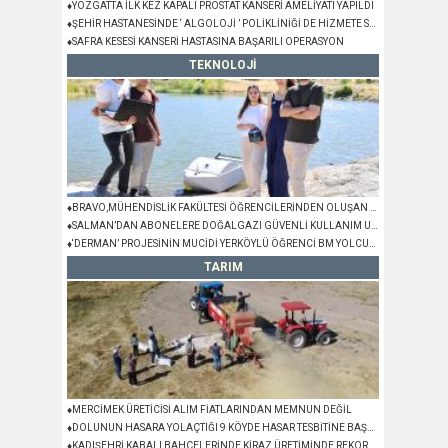
♦YOZGATTA İLK KEZ KAPALI PROSTAT KANSERİ AMELİYATI YAPILDI
♦ŞEHİR HASTANESİNDE ‘ ALGOLOJİ ’ POLİKLİNİĞİ DE HİZMETE SUNULDU
♦SAFRA KESESİ KANSERİ HASTASINA BAŞARILI OPERASYON
TEKNOLOJİ
♦BRAVO,MÜHENDİSLİK FAKÜLTESİ ÖĞRENCİLERİNDEN OLUŞAN METİGİN TAKIMINA
♦SALMAN’DAN ABONELERE DOĞALGAZI GÜVENLİ KULLANIM UYARILARI
♦‘DERMAN’ PROJESİNİN MUCİDİ YERKÖYLÜ ÖĞRENCİ BM YOLCUSU
TARIM
♦MERCİMEK ÜRETİCİSİ ALIM FİATLARINDAN MEMNUN DEĞİL
♦DOLUNUN HASARA YOLAÇTIĞI 9 KÖYDE HASAR TESBİTİNE BAŞLANDI
♦KADIŞEHRİ KABALI BAHÇELERİNDE KİRAZ ÜRETİMİNDE REKOR BEKLENTİSİ