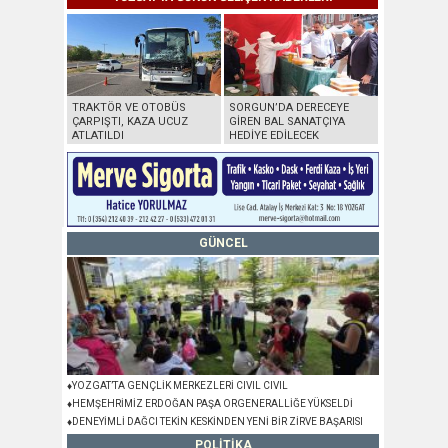
MOBİL İLE
TRAKTÖR VE OTOBÜS
SORGUN’DA DERECEYE
DRONLA G
I: 2 KİŞİ
ÇARPIŞTI, KAZA UCUZ
GİREN BAL SANATÇIYA
AYÇİÇEĞİ T
TTİ
ATLATILDI
HEDİYE EDİLECEK
GÖRSEL ŞÖ
GÜNCEL
♦YOZGAT’TA GENÇLİK MERKEZLERİ CIVIL CIVIL
♦HEMŞEHRİMİZ ERDOĞAN PAŞA ORGENERALLİĞE YÜKSELDİ
♦DENEYİMLİ DAĞCI TEKİN KESKİNDEN YENİ BİR ZİRVE BAŞARISI
POLİTİKA