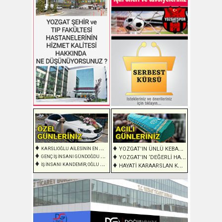
♦
♦
YOZGAT’IN ÜNLÜ KEBAP USTASI EBEDİ YOLCULUĞUNA UĞURLANDI
KARSLIOĞLU AİLESİNİN EN MUTLU GÜNÜ
♦
♦
GENÇ İŞ İNSANI GÜNDOĞDU BEKARLIĞA VEDA ETTİ
YOZGAT’IN ‘DEĞERLİ HAFIZI’ FAZLI HOCA EBEDİYETE UĞURLANDI
♦
♦
İŞ İNSANI KANDEMİR, OĞLU ALAADDİN’İN DE MÜRÜVETİNİ GÖRDÜ
HAYATİ KARAARSLAN KARAYAKUP KASABASINDA EBEDİYETE UĞURLANDI