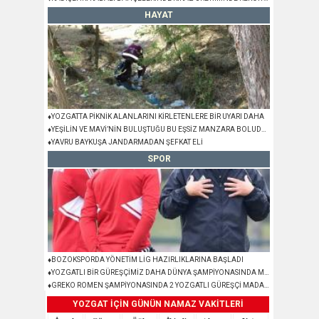
HAYAT
♦YOZGATTA PİKNİK ALANLARINI KİRLETENLERE BİR UYARI DAHA
♦YEŞİLİN VE MAVİ’NİN BULUŞTUĞU BU EŞSİZ MANZARA BOLUDA DEĞİL YOZGAT’TA
♦YAVRU BAYKUŞA JANDARMADAN ŞEFKAT ELİ
SPOR
♦BOZOKSPORDA YÖNETİM LİG HAZIRLIKLARINA BAŞLADI
♦YOZGATLI BİR GÜREŞÇİMİZ DAHA DÜNYA ŞAMPİYONASINDA MADALYA KAZANDI
♦GREKO ROMEN ŞAMPİYONASINDA 2 YOZGATLI GÜREŞÇİ MADALYA KAZANDI
YOZGAT İÇİN GÜNÜN NAMAZ VAKİTLERİ