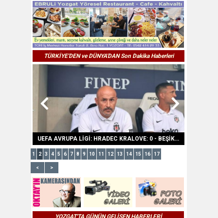
TÜRKİYE'DEN ve DÜNYA'DAN Son Dakika Haberleri
ALMANYA’DA REN NEHRİ’NDE KURAKLIK ALARMI: SU SEVİYESİNDE TARİHİ DÜŞÜŞ YAŞANDI
UEFA AVRUPA LİGİ: HRADEC KRALOVE: 0 - BEŞİKTAŞ: 1 (MAÇ SONUCU)
1
2
3
4
5
6
7
8
9
10
11
12
13
14
15
16
17
<
>
YOZGAT'TA GÜNÜN GELİŞEN HABERLERİ