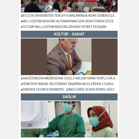
♦BOZOK ÜNİVERSİTESİ TERCİH FUARLARINDA ADAY ÖĞRENCİLERLE BULUŞTU
♦MİLLİ EĞİTİM MÜDÜRÜ ALTINKAYNAK İÇİN VEDA TÖRENİ DÜZENLENDİ
♦YOZGAT MİLLİ EĞİTİM MÜDÜRLÜĞÜNDE NÖBET DEĞİŞİMİ
KÜLTÜR - SANAT
♦GAZETEMİZİN KADROSUNA GÜÇLÜ KALEM HAKKI YURTLU DA KATILDI
♦YERKÖYDE ABDAL KÜLTÜRÜNÜ YAŞATAN AİLELERDEN COŞKULU DÜĞÜN
♦ESKİDEN CEZAEVİ BİNASIYDI..ŞİMDİLERDE 36 BİN KİTAPLI KÜLTÜR HAZİNESİ
SAĞLIK