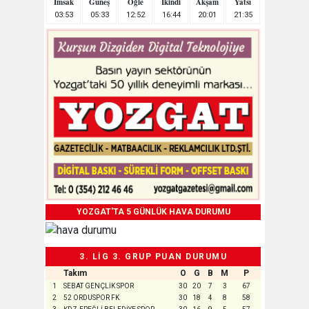
İmsak
Güneş
Öğle
İkindi
Akşam
Yatsı
03:53
05:33
12:52
16:44
20:01
21:35
YOZGAT'TA 5 GÜNLÜK HAVA DURUMU
3. LİG 3. GRUP PUAN DURUMU
Takım
O
G
B
M
P
1
SEBAT GENÇLİK SPOR
30
20
7
3
67
2
52 ORDUSPOR FK
30
18
4
8
58