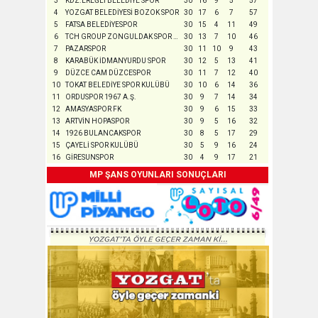
3
KDZ.EREĞLİ BELEDİYE SPOR
30
16
9
5
57
4
YOZGAT BELEDİYESİ BOZOK SPOR
30
17
6
7
57
5
FATSA BELEDİYESPOR
30
15
4
11
49
6
TCH GROUP ZONGULDAK SPOR FUTBOL KULÜBÜ A.Ş.
30
13
7
10
46
7
PAZARSPOR
30
11
10
9
43
8
KARABÜK İDMANYURDU SPOR
30
12
5
13
41
9
DÜZCE CAM DÜZCESPOR
30
11
7
12
40
10
TOKAT BELEDİYE SPOR KULÜBÜ
30
10
6
14
36
11
ORDUSPOR 1967 A.Ş.
30
9
7
14
34
12
AMASYASPOR FK
30
9
6
15
33
13
ARTVİN HOPASPOR
30
9
5
16
32
14
1926 BULANCAKSPOR
30
8
5
17
29
15
ÇAYELİ SPOR KULÜBÜ
30
5
9
16
24
16
GİRESUNSPOR
30
4
9
17
21
MP ŞANS OYUNLARI SONUÇLARI