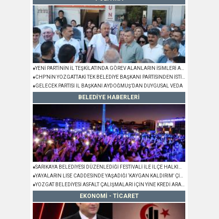
♦YENİ PARTİNİN İL TEŞKİLATINDA GÖREV ALANLARIN İSİMLERİ AÇIKLANDI
♦CHP’NİN YOZGATTAKİ TEK BELEDİYE BAŞKANI PARTİSİNDEN İSTİFA ETTİ
♦GELECEK PARTİSİ İL BAŞKANI AYDOĞMUŞ’DAN DUYGUSAL VEDA
BELEDİYE HABERLERİ
♦SARIKAYA BELEDİYESİ DÜZENLEDİĞİ FESTİVALİ İLE İLÇE HALKINA UNUTULMAZ 3 GÜN YAŞATTI
♦YAYALARIN LİSE CADDESİNDE YAŞADIĞI ‘KAYGAN KALDIRIM’ ÇİLESİ SONA ERİYOR
♦YOZGAT BELEDİYESİ ASFALT ÇALIŞMALARI İÇİN YİNE KREDİ ARAYACAK
EKONOMİ - TİCARET