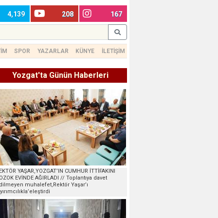
4,139
208
167
TİM
SPOR
YAZARLAR
KÜNYE
İLETİŞİM
Yozgat'ta Günün Haberleri
EKTÖR YAŞAR,YOZGAT’IN CUMHUR İTTİFAKINI
OZOK EVİNDE AĞIRLADI // Toplantıya davet
dilmeyen muhalefet,Rektör Yaşar’ı
ayırımcılıkla’eleştirdi