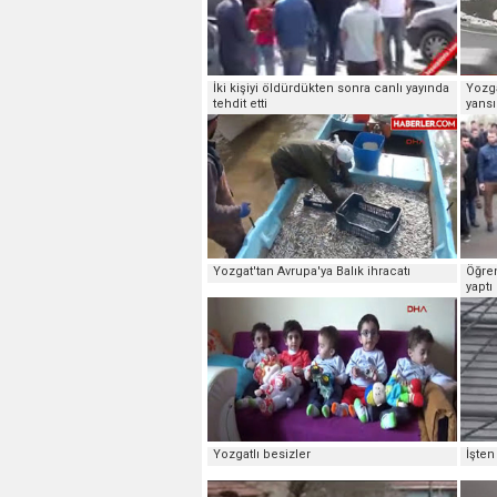
İki kişiyi öldürdükten sonra canlı yayında
Yozga
tehdit etti
yansı
Yozgat'tan Avrupa'ya Balık ihracatı
Öğren
yaptı
Yozgatlı besizler
İşten