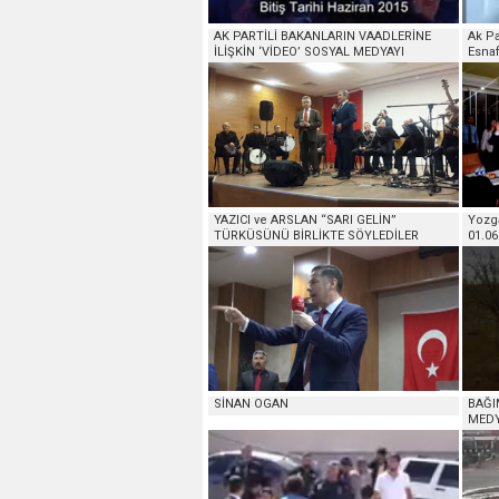
AK PARTİLİ BAKANLARIN VAADLERİNE
Ak Pa
İLİŞKİN ‘VİDEO’ SOSYAL MEDYAYI
Esnaf
SALLADI
YAZICI ve ARSLAN “SARI GELİN”
Yozga
TÜRKÜSÜNÜ BİRLİKTE SÖYLEDİLER
01.06
SİNAN OGAN
BAĞI
MEDY