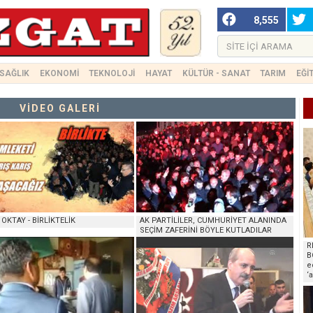
8,555
SAĞLIK
EKONOMİ
TEKNOLOJİ
HAYAT
KÜLTÜR - SANAT
TARIM
EĞİ
VİDEO GALERİ
 OKTAY - BİRLİKTELİK
AK PARTİLİLER, CUMHURİYET ALANINDA
SEÇİM ZAFERİNİ BÖYLE KUTLADILAR
R
B
e
‘