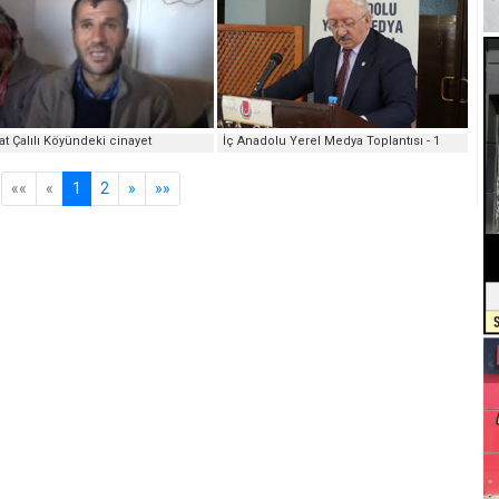
t Çalılı Köyündeki cinayet
İç Anadolu Yerel Medya Toplantısı - 1
««
«
1
2
»
»»