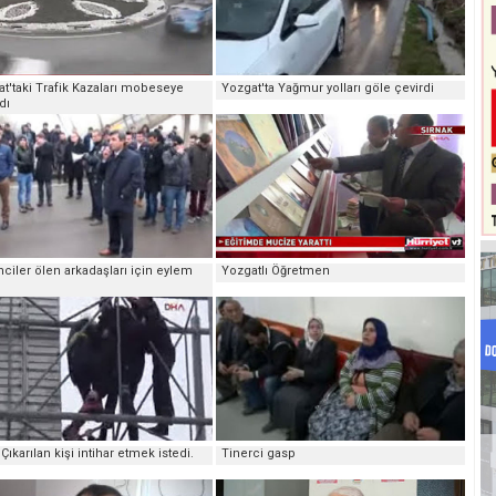
t'taki Trafik Kazaları mobeseye
Yozgat'ta Yağmur yolları göle çevirdi
dı
ciler ölen arkadaşları için eylem
Yozgatlı Öğretmen
 Çıkarılan kişi intihar etmek istedi.
Tinerci gasp