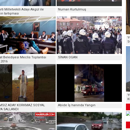
rti Milletvekili Adayı Akgül ile
Numan Kurtulmuş
ın tartışması
Y
S
t Belediyesi Meclis Toplantısı
SİNAN OGAN
.2016
Y
K
MSIZ ADAY KORKMAZ SOSYAL
Abide İş hanında Yangın
A SALLANDI