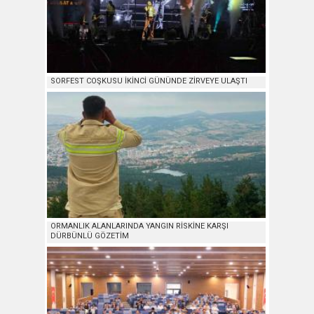
SORFEST COŞKUSU İKİNCİ GÜNÜNDE ZİRVEYE ULAŞTI
ORMANLIK ALANLARINDA YANGIN RİSKİNE KARŞI
DÜRBÜNLÜ GÖZETİM