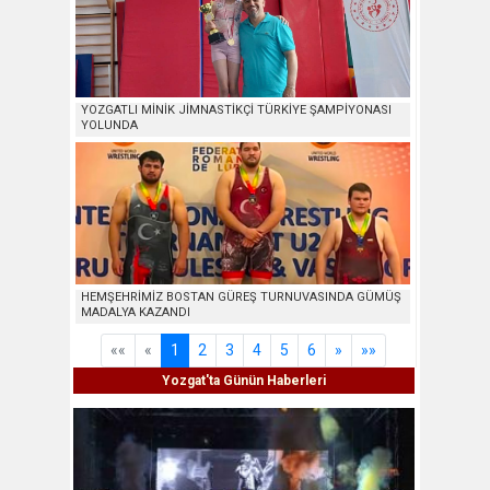
YOZGATLI MİNİK JİMNASTİKÇİ TÜRKİYE ŞAMPİYONASI
YOLUNDA
HEMŞEHRİMİZ BOSTAN GÜREŞ TURNUVASINDA GÜMÜŞ
MADALYA KAZANDI
««
«
1
2
3
4
5
6
»
»»
Yozgat'ta Günün Haberleri