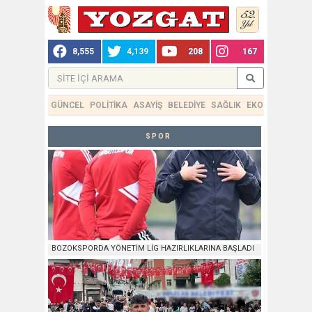
8,555
4,139
208
167
GÜNCEL
POLİTİKA
ASAYİŞ
BELEDİYE
SAĞLIK
EKONOMİ
TEKN
SPOR
BOZOKSPORDA YÖNETİM LİG HAZIRLIKLARINA BAŞLADI