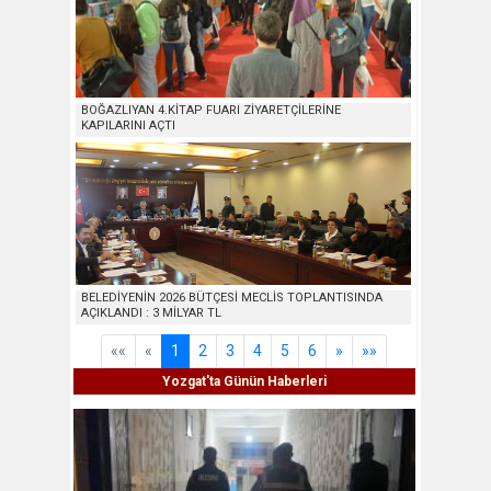
BOĞAZLIYAN 4.KİTAP FUARI ZİYARETÇİLERİNE
KAPILARINI AÇTI
BELEDİYENİN 2026 BÜTÇESİ MECLİS TOPLANTISINDA
AÇIKLANDI : 3 MİLYAR TL
««
«
1
2
3
4
5
6
»
»»
Yozgat'ta Günün Haberleri