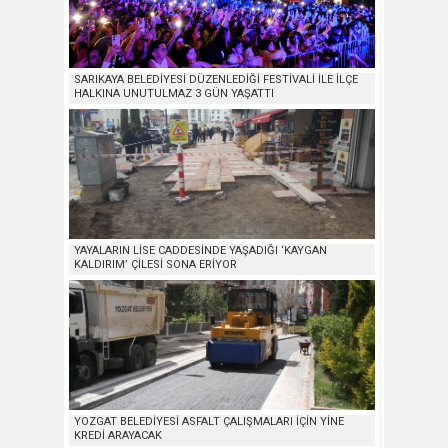
SARIKAYA BELEDİYESİ DÜZENLEDİĞİ FESTİVALİ İLE İLÇE
HALKINA UNUTULMAZ 3 GÜN YAŞATTI
YAYALARIN LİSE CADDESİNDE YAŞADIĞI ‘KAYGAN
KALDIRIM’ ÇİLESİ SONA ERİYOR
YOZGAT BELEDİYESİ ASFALT ÇALIŞMALARI İÇİN YİNE
KREDİ ARAYACAK