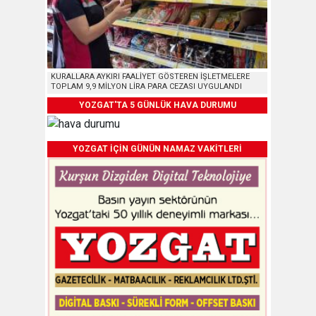
KURALLARA AYKIRI FAALİYET GÖSTEREN İŞLETMELERE
TOPLAM 9,9 MİLYON LİRA PARA CEZASI UYGULANDI
YOZGAT'TA 5 GÜNLÜK HAVA DURUMU
YOZGAT İÇİN GÜNÜN NAMAZ VAKİTLERİ