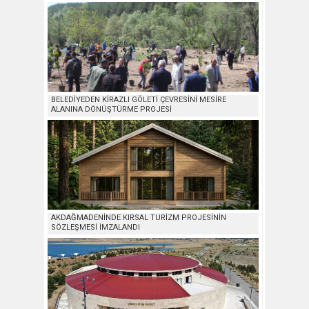
BELEDİYEDEN KİRAZLI GÖLETİ ÇEVRESİNİ MESİRE
ALANINA DÖNÜŞTÜRME PROJESİ
AKDAĞMADENİNDE KIRSAL TURİZM PROJESİNİN
SÖZLEŞMESİ İMZALANDI