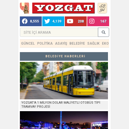
8,555
4,139
208
167
GÜNCEL
POLİTİKA
ASAYİŞ
BELEDİYE
SAĞLIK
EKONOMİ
TEKN
BELEDİYE HABERLERİ
YOZGAT’A 1 MİLYON DOLAR MALİYETLİ OTOBÜS TİPİ
TRAMVAY PROJESİ