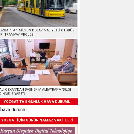
OZGAT’TA 1 MİLYON DOLAR MALİYETLİ OTOBÜS
İPİ TRAMVAY PROJESİ
ALİ ÖZKAN’DAN BAŞHEKİM ALBAYRAK’A ‘BİLGİ
DİNME’ ZİYARETİ
YOZGAT'TA 5 GÜNLÜK HAVA DURUMU
YOZGAT İÇİN GÜNÜN NAMAZ VAKİTLERİ