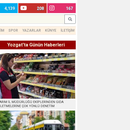
4,139
208
167
TİM
SPOR
YAZARLAR
KÜNYE
İLETİŞİM
Yozgat'ta Günün Haberleri
ARIM İL MÜDÜRLÜĞÜ EKİPLERİNDEN GIDA
ŞLETMELERİNE ÇOK YÖNLÜ DENETİM