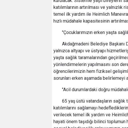
kurulacak. Sistemle yaşlı bireylerin sa
katılımlarının artırılması ve yalnızlık 
temel ilk yardım ile Heimlich Manevra
hızlı müdahale kapasitesinin artırılma
"Çocuklarımızın erken yaşta sağl
Akdağmadeni Belediye Başkanı Dr. 
yalnızca altyapı ve üstyapı hizmetleriyl
yaşta sağlık taramalarından geçirilme
yönlendirmelerin yapılmasını son der
öğrencilerimizin hem fiziksel gelişim
sorunları erken aşamada belirlemeyi 
"Acil durumlardaki doğru müdahal
65 yaş üstü vatandaşların sağlık t
katılımlarını sağlamayı hedefledikleri
verilecek temel ilk yardım ve Heimlic
hayati önem taşıdığı bilinci toplumun 