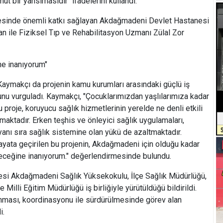
ut bir yansımasıdır" ifadelerini kullandı.
lmesinde önemli katkı sağlayan Akdağmadeni Devlet Hastanesi
n ile Fiziksel Tıp ve Rehabilitasyon Uzmanı Zülal Zor
ne inanıyorum"
makçı da projenin kamu kurumları arasındaki güçlü iş
ğunu vurguladı. Kaymakçı, "Çocuklarımızdan yaşlılarımıza kadar
proje, koruyucu sağlık hizmetlerinin yerelde ne denli etkili
aktadır. Erken teşhis ve önleyici sağlık uygulamaları,
 yanı sıra sağlık sistemine olan yükü de azaltmaktadır.
yata geçirilen bu projenin, Akdağmadeni için olduğu kadar
eceğine inanıyorum." değerlendirmesinde bulundu.
esi Akdağmadeni Sağlık Yüksekokulu, İlçe Sağlık Müdürlüğü,
illi Eğitim Müdürlüğü iş birliğiyle yürütüldüğü bildirildi.
nması, koordinasyonu ile sürdürülmesinde görev alan
i.