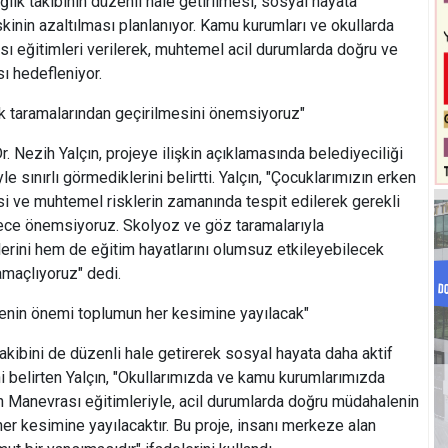
ğlık takibinin düzenli hale getirilmesi, sosyal hayata
riskinin azaltılması planlanıyor. Kamu kurumları ve okullarda
sı eğitimleri verilerek, muhtemel acil durumlarda doğru ve
sı hedefleniyor.
ık taramalarından geçirilmesini önemsiyoruz"
Nezih Yalçın, projeye ilişkin açıklamasında belediyeciliği
e sınırlı görmediklerini belirtti. Yalçın, "Çocuklarımızın erken
si ve muhtemel risklerin zamanında tespit edilerek gerekli
ece önemsiyoruz. Skolyoz ve göz taramalarıyla
lerini hem de eğitim hayatlarını olumsuz etkileyebilecek
amaçlıyoruz" dedi.
enin önemi toplumun her kesimine yayılacak"
akibini de düzenli hale getirerek sosyal hayata daha aktif
ni belirten Yalçın, "Okullarımızda ve kamu kurumlarımızda
h Manevrası eğitimleriyle, acil durumlarda doğru müdahalenin
her kesimine yayılacaktır. Bu proje, insanı merkeze alan