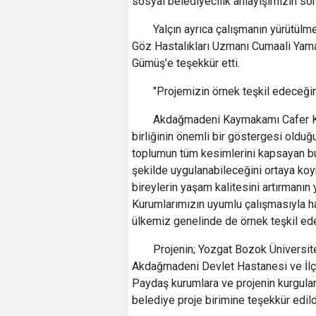
sosyal belediyecilik anlayışımızın som
Yalçın ayrıca çalışmanın yürütü
Göz Hastalıkları Uzmanı Cumaali Yama
Gümüş’e teşekkür etti.
"Projemizin örnek teşkil edeceği
Akdağmadeni Kaymakamı Cafer Kay
birliğinin önemli bir göstergesi oldu
toplumun tüm kesimlerini kapsayan bu 
şekilde uygulanabileceğini ortaya koym
bireylerin yaşam kalitesini artırmanın
Kurumlarımızın uyumlu çalışmasıyla ha
ülkemiz genelinde de örnek teşkil ed
Projenin; Yozgat Bozok Üniversit
Akdağmadeni Devlet Hastanesi ve İlçe M
Paydaş kurumlara ve projenin kurgula
belediye proje birimine teşekkür edild