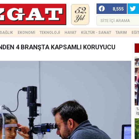
8,555
SAĞLIK
EKONOMİ
TEKNOLOJİ
HAYAT
KÜLTÜR - SANAT
TARIM
EĞİ
NDEN 4 BRANŞTA KAPSAMLI KORUYUCU
T
İ