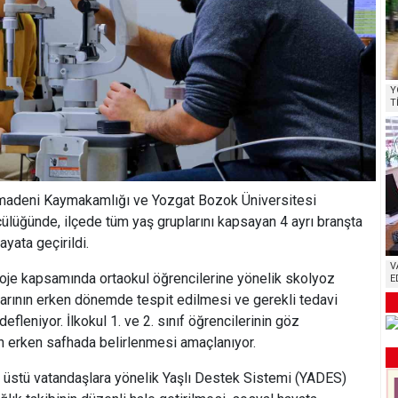
Y
T
adeni Kaymakamlığı ve Yozgat Bozok Üniversitesi
üğünde, ilçede tüm yaş gruplarını kapsayan 4 ayrı branşta
yata geçirildi.
V
oje kapsamında ortaokul öğrencilerine yönelik skolyoz
E
arının erken dönemde tespit edilmesi ve gerekli tedavi
fleniyor. İlkokul 1. ve 2. sınıf öğrencilerinin göz
n erken safhada belirlenmesi amaçlanıyor.
 üstü vatandaşlara yönelik Yaşlı Destek Sistemi (YADES)