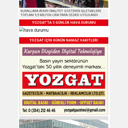
KURALLARA AYKIRI FAALİYET GÖSTEREN İŞLETMELERE
TOPLAM 9,9 MİLYON LİRA PARA CEZASI UYGULANDI
YOZGAT'TA 5 GÜNLÜK HAVA DURUMU
YOZGAT İÇİN GÜNÜN NAMAZ VAKİTLERİ