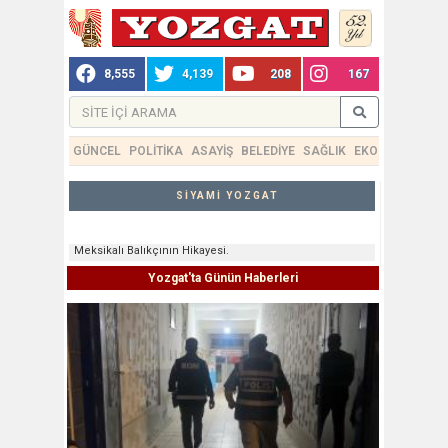
8,555
4,139
208
167
GÜNCEL
POLİTİKA
ASAYİŞ
BELEDİYE
SAĞLIK
EKONOMİ
TEKN
SİYAMİ YOZGAT
Meksikalı Balıkçının Hikayesi.
Yozgat'ta Günün Haberleri