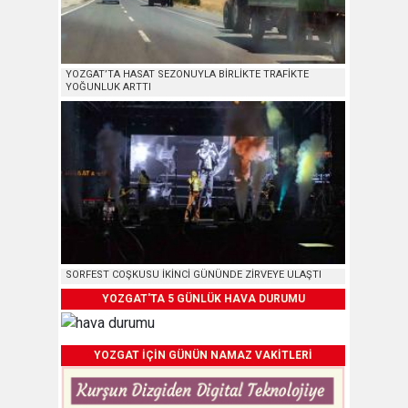
YOZGAT’TA HASAT SEZONUYLA BİRLİKTE TRAFİKTE
YOĞUNLUK ARTTI
SORFEST COŞKUSU İKİNCİ GÜNÜNDE ZİRVEYE ULAŞTI
YOZGAT'TA 5 GÜNLÜK HAVA DURUMU
YOZGAT İÇİN GÜNÜN NAMAZ VAKİTLERİ