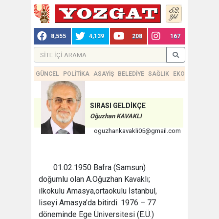
8,555
4,139
208
167
GÜNCEL
POLİTİKA
ASAYİŞ
BELEDİYE
SAĞLIK
EKONOMİ
TEKN
SIRASI GELDİKÇE
Oğuzhan KAVAKLI
oguzhankavakli05@gmail.com
01.02.1950 Bafra (Samsun)
doğumlu olan A.Oğuzhan Kavaklı;
ilkokulu Amasya,ortaokulu İstanbul,
liseyi Amasya’da bitirdi. 1976 – 77
döneminde Ege Üniversitesi (E.Ü.)