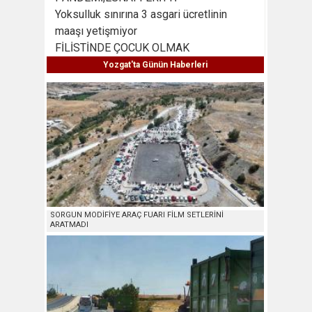
Yoksulluk sınırına 3 asgari ücretlinin
maaşı yetişmiyor
FİLİSTİNDE ÇOCUK OLMAK
Yozgat'ta Günün Haberleri
SORGUN MODİFİYE ARAÇ FUARI FİLM SETLERİNİ
ARATMADI