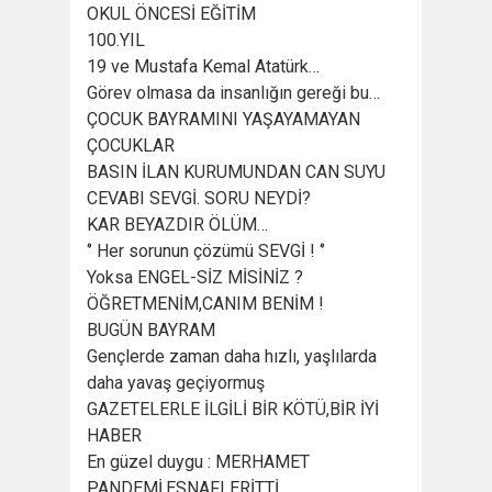
OKUL ÖNCESİ EĞİTİM
100.YIL
19 ve Mustafa Kemal Atatürk…
Görev olmasa da insanlığın gereği bu…
ÇOCUK BAYRAMINI YAŞAYAMAYAN
ÇOCUKLAR
BASIN İLAN KURUMUNDAN CAN SUYU
CEVABI SEVGİ. SORU NEYDİ?
KAR BEYAZDIR ÖLÜM…
‘’ Her sorunun çözümü SEVGİ ! ‘’
Yoksa ENGEL-SİZ MİSİNİZ ?
ÖĞRETMENİM,CANIM BENİM !
BUGÜN BAYRAM
Gençlerde zaman daha hızlı, yaşlılarda
daha yavaş geçiyormuş
GAZETELERLE İLGİLİ BİR KÖTÜ,BİR İYİ
HABER
En güzel duygu : MERHAMET
PANDEMİ,ESNAFI ERİTTİ