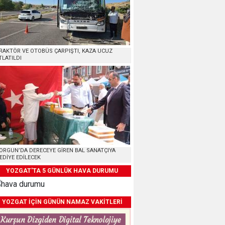
RAKTÖR VE OTOBÜS ÇARPIŞTI, KAZA UCUZ
TLATILDI
ORGUN’DA DERECEYE GİREN BAL SANATÇIYA
EDİYE EDİLECEK
YOZGAT'TA 5 GÜNLÜK HAVA DURUMU
YOZGAT İÇİN GÜNÜN NAMAZ VAKİTLERİ