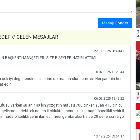
Mesajı Gönder
T
 SEDEF // GELEN MESAJLAR
A
22.11.2025 08:40:41
 BAŞKENTİ MANŞETLERİ SİZE BİŞEYLER HATIRLATTIMI
10.07.2025 10:21:43
n cok iyi degerlendirin birilerine sormadan olur demeyin.Her partinin her
t edin.
S
H
06.02.2025 13:48:22
 nufusu varken şu an 440 bin yozgatın nufusu 700 binken şuan 410 bin bu
lişmesindeki tek neden il olduktan sonra kalkınmada öncelikli şehir il
kınmada öncelikli şehir ilan edilmesi gerekir aksi halde 20 sene sonra yo
13.12.2024 09:54:17