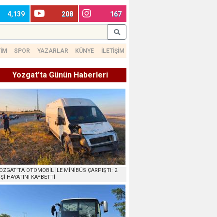
4,139
208
167
TİM
SPOR
YAZARLAR
KÜNYE
İLETİŞİM
Yozgat'ta Günün Haberleri
OZGAT’TA OTOMOBİL İLE MİNİBÜS ÇARPIŞTI: 2
İŞİ HAYATINI KAYBETTİ