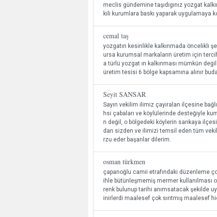
meclis gündemine taşıdıgınız yozgat kalkı
kili kurumlara baskı yaparak uygulamaya ko
cemal taş
yozgatın kesinlikle kalkınmada öncelikli şe
ursa kurumsal markaların üretim için terci
a türlü yozgat ın kalkınması mümkün degil
üretim tesisi 6 bölge kapsamına alınır buda
Seyit SANSAR
Sayın vekilim ilimiz çayıralan ilçesine bağ
hsi çabaları ve köylülerinde desteğiyle ku
n değil, o bölgedeki köylerin sarıkaya ilçes
dan sizden ve ilimizi temsil eden tüm vek
rzu eder başarılar dilerim.
osman türkmen
çapanoğlu camii etrafındaki düzenleme çok 
ihle bütünleşmemiş mermer kullanılması o
renk bulunup tarihi anımsatacak şekilde uygu
inirlerdi maalesef çok sırıtmış maalesef h