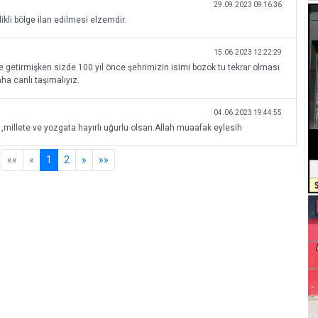
29.09.2023 09:16:36
ikli bölge ilan edilmesi elzemdir.
15.06.2023 12:22:29
deme getirmişken sizde 100 yıl önce şehrimizin isimi bozok tu tekrar olması
aha canlı taşımalıyız.
04.06.2023 19:44:55
 ,millete ve yozgata hayırlı uğurlu olsan.Allah muaafak eylesih
««
«
1
2
»
»»