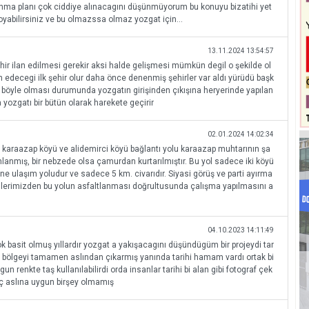
nma planı çok ciddiye alınacagını düşünmüyorum bu konuyu bizatihi yet
yabilirsiniz ve bu olmazssa olmaz yozgat için...
13.11.2024 13:54:57
hir ilan edilmesi gerekir aksi halde gelişmesi mümkün degil o şekilde ol
h edecegi ilk şehir olur daha önce denenmiş şehirler var aldı yürüdü başk
 böyle olması durumunda yozgatın girişinden çıkışına heryerinde yapılan
 yozgatı bir bütün olarak harekete geçirir
02.01.2024 14:02:34
lı karaazap köyü ve alidemirci köyü bağlantı yolu karaazap muhtarının şa
mlanmış, bir nebzede olsa çamurdan kurtarılmıştır. Bu yol sadece iki köyü
ine ulaşım yoludur ve sadece 5 km. civarıdır. Siyasi görüş ve parti ayırma
illerimizden bu yolun asfaltlanması doğrultusunda çalışma yapılmasını a
04.10.2023 14:11:49
basit olmuş yıllardır yozgat a yakışacagını düşündügüm bir projeydi tar
 bölgeyi tamamen aslından çıkarmış yanında tarihi hamam vardı ortak bi
n renkte taş kullanılabilirdi orda insanlar tarihi bi alan gibi fotograf çek
iç aslına uygun birşey olmamış