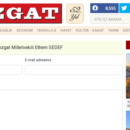
8,555
SAĞLIK
EKONOMİ
TEKNOLOJİ
HAYAT
KÜLTÜR - SANAT
TARIM
EĞİ
zgat Milletvekili Ethem SEDEF
E-mail adresiniz
Y
K