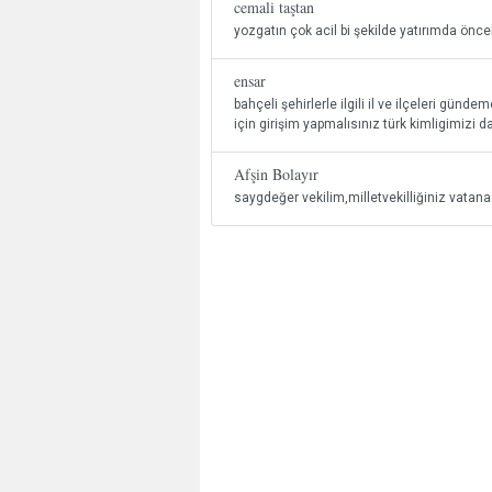
cemali taştan
yozgatın çok acil bi şekilde yatırımda öncel
ensar
bahçeli şehirlerle ilgili il ve ilçeleri gün
için girişim yapmalısınız türk kimligimizi d
Afşin Bolayır
saygdeğer vekilim,milletvekilliğiniz vatana