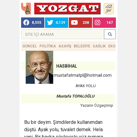
8,555
4,139
208
167
GÜNCEL
POLİTİKA
ASAYİŞ
BELEDİYE
SAĞLIK
EKONOMİ
TEKN
HASBİHAL
mustafatmatpl@hotmail.com
AYAK YOLU
Mustafa TOPALOĞLU
Yazarın Özgeçmişi
Bu bir deyim. Şimdilerde kullanımdan
düştü. Ayak yolu, tuvalet demek. Hela
yani. Bir başka söyleyişle yüz numara.