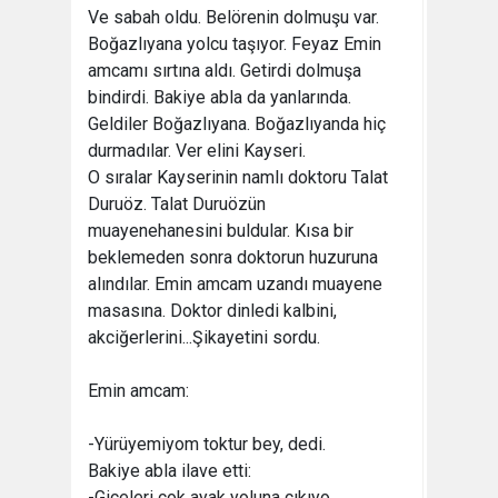
Ve sabah oldu. Belörenin dolmuşu var.
Boğazlıyana yolcu taşıyor. Feyaz Emin
amcamı sırtına aldı. Getirdi dolmuşa
bindirdi. Bakiye abla da yanlarında.
Geldiler Boğazlıyana. Boğazlıyanda hiç
durmadılar. Ver elini Kayseri.
O sıralar Kayserinin namlı doktoru Talat
Duruöz. Talat Duruözün
muayenehanesini buldular. Kısa bir
beklemeden sonra doktorun huzuruna
alındılar. Emin amcam uzandı muayene
masasına. Doktor dinledi kalbini,
akciğerlerini...Şikayetini sordu.
Emin amcam:
-Yürüyemiyom toktur bey, dedi.
Bakiye abla ilave etti:
-Giceleri çok ayak yoluna çıkıyo...