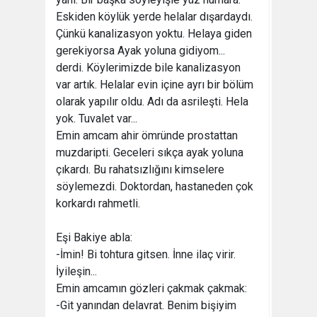
Eskiden köylük yerde helalar dışardaydı.
Çünkü kanalizasyon yoktu. Helaya giden
gerekiyorsa Ayak yoluna gidiyom...
derdi. Köylerimizde bile kanalizasyon
var artık. Helalar evin içine ayrı bir bölüm
olarak yapılır oldu. Adı da asrileşti. Hela
yok. Tuvalet var...
Emin amcam ahir ömründe prostattan
muzdaripti. Geceleri sıkça ayak yoluna
çıkardı. Bu rahatsızlığını kimselere
söylemezdi. Doktordan, hastaneden çok
korkardı rahmetli.
Eşi Bakiye abla:
-İmin! Bi tohtura gitsen. İnne ilaç virir.
İyileşin...
Emin amcamın gözleri çakmak çakmak:
-Git yanından delavrat. Benim bişiyim