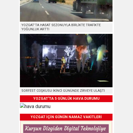
YOZGAT’TA HASAT SEZONUYLA BİRLİKTE TRAFİKTE
YOĞUNLUK ARTTI
SORFEST COŞKUSU İKİNCİ GÜNÜNDE ZİRVEYE ULAŞTI
YOZGAT'TA 5 GÜNLÜK HAVA DURUMU
YOZGAT İÇİN GÜNÜN NAMAZ VAKİTLERİ