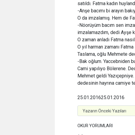
satıldı. Fatma kadın huyland
-Anşe bacımı bi arayın bakıy
O da imzalamış. Hem de Fat
-Nöorüyüm bacım sen imzal
imzalamazdım, dedi Ayşe k
O zaman anladı Fatma nasıl b
O yıl harman zamanı Fatma g
Taslama, oğlu Mehmete ded
-Bak oğlum. Yaccebniden bu
Cami yapılıyo Bölerene. Ded
Mehmet geldi Yazıçepniye. 
dedesinin hayrına camiye te
25.01.2016
25.01.2016
OKUR YORUMLARI