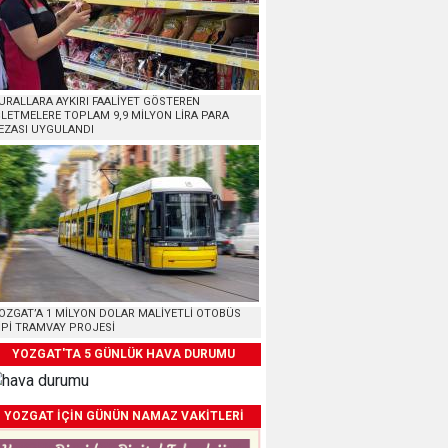
URALLARA AYKIRI FAALİYET GÖSTEREN
ŞLETMELERE TOPLAM 9,9 MİLYON LİRA PARA
EZASI UYGULANDI
OZGAT’A 1 MİLYON DOLAR MALİYETLİ OTOBÜS
İPİ TRAMVAY PROJESİ
YOZGAT'TA 5 GÜNLÜK HAVA DURUMU
YOZGAT İÇİN GÜNÜN NAMAZ VAKİTLERİ