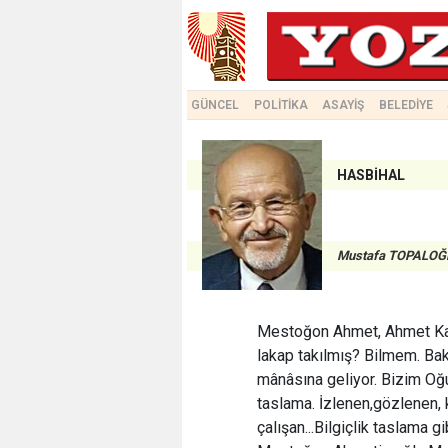
GÜNCEL
POLİTİKA
ASAYİŞ
BELEDİYE
HASBİHAL
Mustafa TOPALOĞ
Mestoğon Ahmet, Ahmet Kalk
lakap takılmış? Bilmem. Ba
mânâsına geliyor. Bizim Oğul
taslama. İzlenen,gözlenen,
çalışan...Bilgiçlik taslama gi