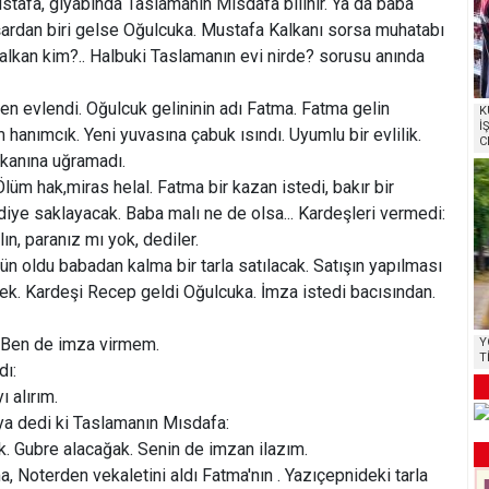
afa, gıyabında Taslamanın Mısdafa bilinir. Ya da baba
şardan biri gelse Oğulcuka. Mustafa Kalkanı sorsa muhatabı
lkan kim?.. Halbuki Taslamanın evi nirde? sorusu anında
en evlendi. Oğulcuk gelininin adı Fatma. Fatma gelin
K
İ
 hanımcık. Yeni yuvasına çabuk ısındı. Uyumlu bir evlilik.
C
ekanına uğramadı.
lüm hak,miras helal. Fatma bir kazan istedi, bakır bir
diye saklayacak. Baba malı ne de olsa... Kardeşleri vermedi:
lın, paranız mı yok, dediler.
ün oldu babadan kalma bir tarla satılacak. Satışın yapılması
rek. Kardeşi Recep geldi Oğulcuka. İmza istedi bacısından.
. Ben de imza virmem.
Y
T
dı:
 alırım.
ya dedi ki Taslamanın Mısdafa:
ek. Gubre alacağak. Senin de imzan ilazım.
a, Noterden vekaletini aldı Fatma'nın . Yazıçepnideki tarla