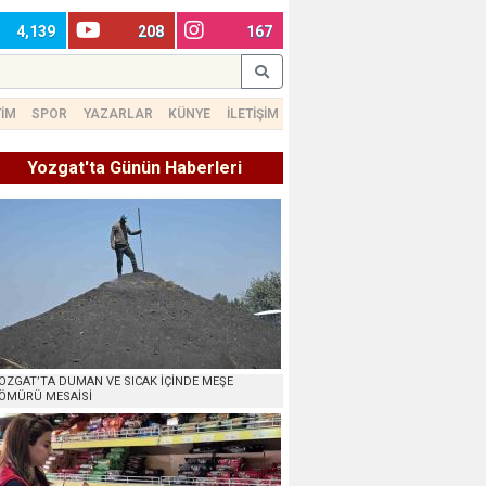
4,139
208
167
TİM
SPOR
YAZARLAR
KÜNYE
İLETİŞİM
Yozgat'ta Günün Haberleri
OZGAT’TA DUMAN VE SICAK İÇİNDE MEŞE
ÖMÜRÜ MESAİSİ