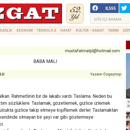
8,555
SAĞLIK
EKONOMİ
TEKNOLOJİ
HAYAT
KÜLTÜR - SANAT
TARIM
EĞİ
mustafatmatpl@hotmail.com
BABA MALI
LU
Yazarın Özgeçmişi
an. Rahmetlinin bir de lakabı vardı: Taslama. Neden bu
Y
ktım sözlüklere. Taslamak; gözetlemek, gizlice izlemek
K
cukta gizlice takip etmeye kişiflemek derler. Taslamaktan
 kendinde olmayan bir şeyi var gibi göstermeye
bi.