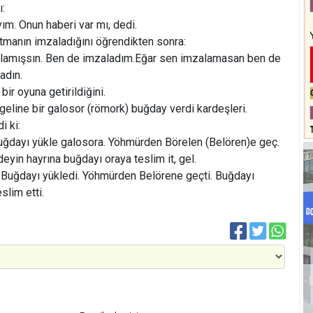
ı:
ım. Onun haberi var mı, dedi.
manın imzaladığını öğrendikten sonra:
amışsın. Ben de imzaladım.Eğar sen imzalamasan ben de
adın.
ir oyuna getirildiğini.
eline bir galosor (römork) buğday verdi kardeşleri.
i ki:
ğdayı yükle galosora. Yöhmürden Börelen (Belören)e geç.
eyin hayrına buğdayı oraya teslim it, gel.
Buğdayı yükledi. Yöhmürden Belörene geçti. Buğdayı
slim etti.