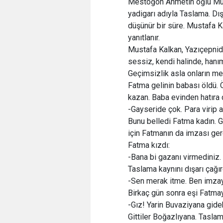
Mestoğon Ahmetin oğlu Must
yadigarı adıyla Taslama. Dı
düşünür bir süre. Mustafa Ka
yanıtlanır.
Mustafa Kalkan, Yazıçepnid
sessiz, kendi halinde, hanım
Geçimsizlik asla onların m
Fatma gelinin babası öldü. Ö
kazan. Baba evinden hatıra 
-Gayseride çok. Para virip a
Bunu belledi Fatma kadın. G
için Fatmanın da imzası ge
Fatma kızdı:
-Bana bi gazanı virmediniz
Taslama kaynını dışarı çağır
-Sen merak itme. Ben imzayı
Birkaç gün sonra eşi Fatma
-Gız! Yarin Buvaziyana gid
Gittiler Boğazlıyana. Taslam