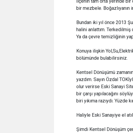
İlçenin tam orta yerinde bir
bir mezbele. Boğazlıyanın i
Bundan iki yıl önce 2013 Şub
halini anlattım. Terkedilmiş
Ya da çevre temizliğinin ya
Konuya ilişkin Yol,Su,Elektr
bölümünde bulabilirsiniz.
Kentsel Dönüşümü zamanın 
yazdım. Sayın Özdal TOKİyl
olur verirse Eski Sanayi Sit
bir çarşı yapılacağını söyl
biri yıkıma razıydı. Yüzde 
Haliyle Eski Sanayiye el a
Şimdi Kentsel Dönüşüm çerç