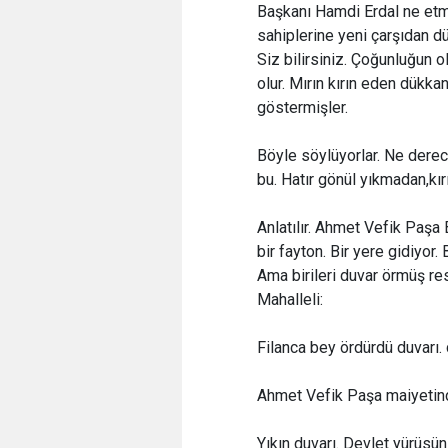
Başkanı Hamdi Erdal ne etmi
sahiplerine yeni çarşıdan d
Siz bilirsiniz. Çoğunluğun 
olur. Mırın kırın eden dükk
göstermişler.
Böyle söylüyorlar. Ne dere
bu. Hatır gönül yıkmadan,kı
Anlatılır. Ahmet Vefik Paş
bir fayton. Bir yere gidiyor
Ama birileri duvar örmüş re
Mahalleli:
Filanca bey ördürdü duvarı.
Ahmet Vefik Paşa maiyetind
Yıkın duvarı. Devlet yürüsün!.