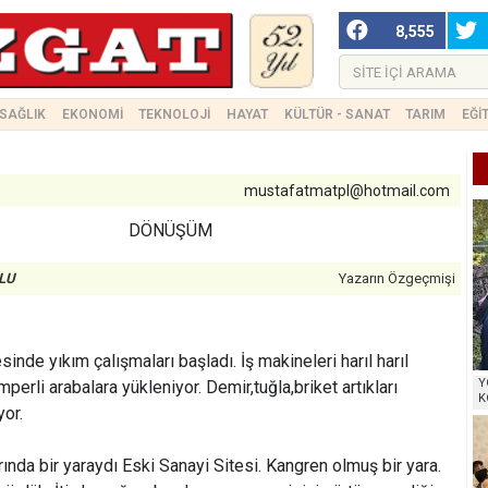
8,555
SAĞLIK
EKONOMİ
TEKNOLOJİ
HAYAT
KÜLTÜR - SANAT
TARIM
EĞİ
mustafatmatpl@hotmail.com
DÖNÜŞÜM
LU
Yazarın Özgeçmişi
nde yıkım çalışmaları başladı. İş makineleri harıl harıl
Y
mperli arabalara yükleniyor. Demir,tuğla,briket artıkları
K
yor.
ında bir yaraydı Eski Sanayi Sitesi. Kangren olmuş bir yara.