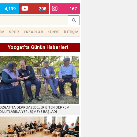
4,139
208
167
TİM
SPOR
YAZARLAR
KÜNYE
İLETİŞİM
Yozgat'ta Günün Haberleri
OZGAT’TA DEPREMZEDELER BİTEN DEPREM
ONUTLARINA YERLEŞMEYE BAŞLADI