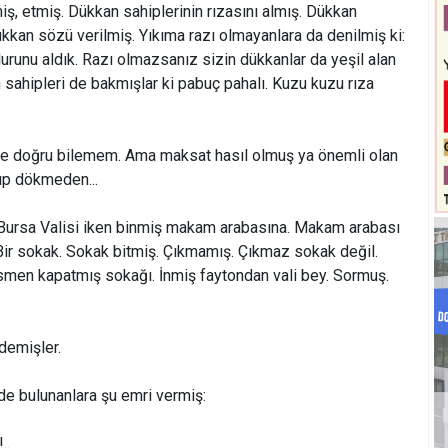
ş, etmiş. Dükkan sahiplerinin rızasını almış. Dükkan
ükkan sözü verilmiş. Yıkıma razı olmayanlara da denilmiş ki:
olurunu aldık. Razı olmazsanız sizin dükkanlar da yeşil alan
an sahipleri de bakmışlar ki pabuç pahalı. Kuzu kuzu rıza
ce doğru bilemem. Ama maksat hasıl olmuş ya önemli olan
rıp dökmeden...
a Bursa Valisi iken binmiş makam arabasına. Makam arabası
. Bir sokak. Sokak bitmiş. Çıkmamış. Çıkmaz sokak değil.
smen kapatmış sokağı. İnmiş faytondan vali bey. Sormuş.
 demişler.
e bulunanlara şu emri vermiş:
.