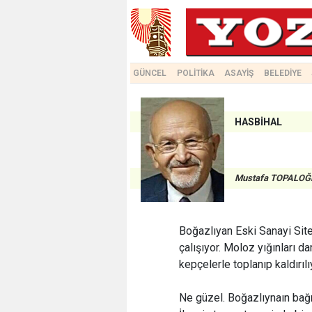
GÜNCEL
POLİTİKA
ASAYİŞ
BELEDİYE
HASBİHAL
Mustafa TOPALOĞ
Boğazlıyan Eski Sanayi Sitesi
çalışıyor. Moloz yığınları da
kepçelerle toplanıp kaldırılı
Ne güzel. Boğazlıynaın bağr