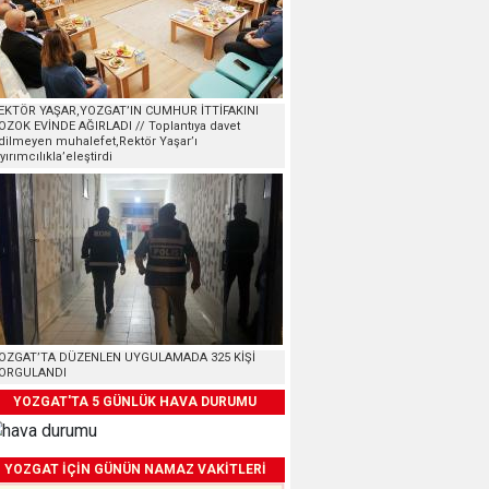
EKTÖR YAŞAR,YOZGAT’IN CUMHUR İTTİFAKINI
OZOK EVİNDE AĞIRLADI // Toplantıya davet
dilmeyen muhalefet,Rektör Yaşar’ı
ayırımcılıkla’eleştirdi
OZGAT’TA DÜZENLEN UYGULAMADA 325 KİŞİ
ORGULANDI
YOZGAT'TA 5 GÜNLÜK HAVA DURUMU
YOZGAT İÇİN GÜNÜN NAMAZ VAKİTLERİ