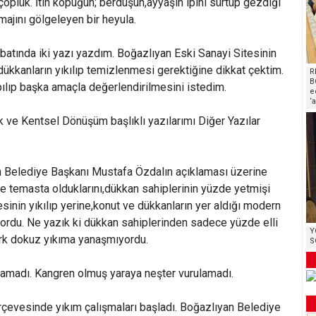
 çöplük. İtin kopuğun; berduşun,ayyaşın ipini sürtüp gezdiği
majını gölgeleyen bir heyula.
atında iki yazı yazdım. Boğazlıyan Eski Sanayi Sitesinin
 dükkanların yıkılıp temizlenmesi gerektiğine dikkat çektim.
R
B
pılıp başka amaçla değerlendirilmesini istedim.
e
‘
ik ve Kentsel Dönüşüm başlıklı yazılarımı Diğer Yazılar
Belediye Başkanı Mustafa Özdalın açıklaması üzerine
e temasta olduklarını,dükkan sahiplerinin yüzde yetmişi
esinin yıkılıp yerine,konut ve dükkanların yer aldığı modern
üyordu. Ne yazık ki dükkan sahiplerinden sadece yüzde elli
Y
kırk dokuz yıkıma yanaşmıyordu.
S
tılamadı. Kangren olmuş yaraya neşter vurulamadı.
evesinde yıkım çalışmaları başladı. Boğazlıyan Belediye