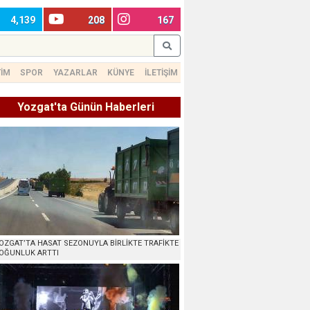
4,139
208
167
TİM
SPOR
YAZARLAR
KÜNYE
İLETİŞİM
Yozgat'ta Günün Haberleri
OZGAT’TA HASAT SEZONUYLA BİRLİKTE TRAFİKTE
OĞUNLUK ARTTI