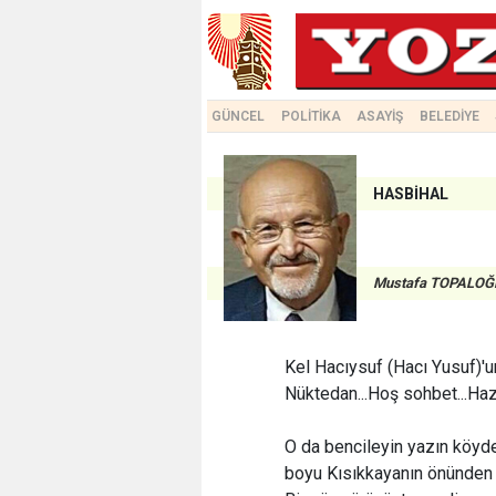
GÜNCEL
POLİTİKA
ASAYİŞ
BELEDİYE
HASBİHAL
Mustafa TOPALOĞ
Kel Hacıysuf (Hacı Yusuf)'u
Nüktedan...Hoş sohbet...Haz
O da bencileyin yazın köyde
boyu Kısıkkayanın önünden 