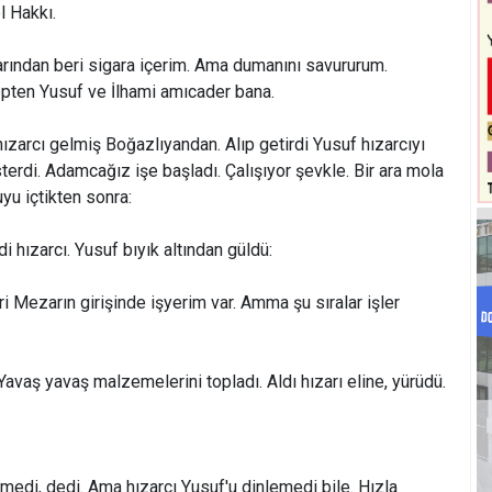
l Hakkı.
larından beri sigara içerim. Ama dumanını savururum.
en Yusuf ve İlhami amıcader bana.
ızarcı gelmiş Boğazlıyandan. Alıp getirdi Yusuf hızarcıyı
terdi. Adamcağız işe başladı. Çalışıyor şevkle. Bir ara mola
uyu içtikten sonra:
i hızarcı. Yusuf bıyık altından güldü:
 Mezarın girişinde işyerim var. Amma şu sıralar işler
Yavaş yavaş malzemelerini topladı. Aldı hızarı eline, yürüdü.
medi, dedi. Ama hızarcı Yusuf'u dinlemedi bile. Hızla