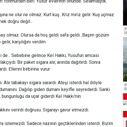
um Yöhmürden beri. Yusuf evlerinin önünde. Selamlaştık.
şına ne olur ne olmaz. Kurt kuş...Kriz mıriz gelir. Kuş uçmaz
k doğru değil...
S
U
 şey olmaz. Olursa da hoş geldi safa geldi...Başım gözüm
gelir, karşılığını verdim.
mi de... Sebebine gelince Kel Hakkı, Yusufun amcası.
lakçıydı. Bir paket sigara alır, anında dağıtırdı. Sonra
rdı. Ellerini birbirine vurur:
. Alır tabakayı sigara sarardı. Ateşi isterdi hal diliyle.
O
 dumanını. Dağılıp giden dumanı keyifle seyrederdi. Sanki
D
, bungunluğu da uçar giderdi Kel Hakkı'nın.
akkını verirdi doğrusu. Sigarayı gavur etmezdi.
a istemezdi. Sadece nazının geçtiklerinden isterdi. Bizim