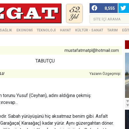
8,555
SAĞLIK
EKONOMİ
TEKNOLOJİ
HAYAT
KÜLTÜR - SANAT
TARIM
EĞİ
mustafatmatpl@hotmail.com
TABUTÇU
LU
Yazarın Özgeçmişi
n torunu Yusuf (Ceyhan), adını aldığına çekmiş:
Y
ırcevap...
Y
dir. Sabah yürüyüşünü hiç aksatmaz benim gibi. Asfalt
Garağaça( Karaağaç) kadar yürür. Aynı güzergahtan döner.