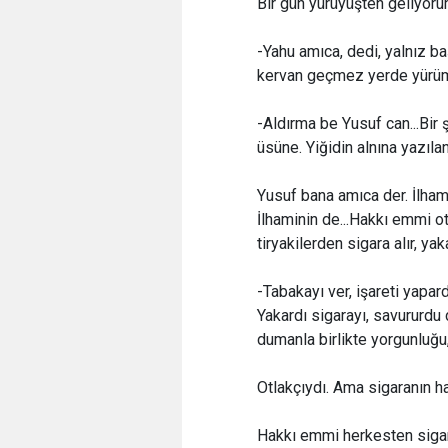
Bir gün yürüyüşten geliyor
-Yahu amıca, dedi, yalnız ba
kervan geçmez yerde yürüme
-Aldırma be Yusuf can...Bir
üsüne. Yiğidin alnına yazılan 
Yusuf bana amıca der. İlha
İlhaminin de...Hakkı emmi ot
tiryakilerden sigara alır, yaka
-Tabakayı ver, işareti yapardı
Yakardı sigarayı, savururdu
dumanla birlikte yorgunluğu
Otlakçıydı. Ama sigaranın h
Hakkı emmi herkesten sigar