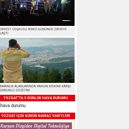
ORFEST COŞKUSU İKİNCİ GÜNÜNDE ZİRVEYE
LAŞTI
RMANLIK ALANLARINDA YANGIN RİSKİNE KARŞI
ÜRBÜNLÜ GÖZETİM
YOZGAT'TA 5 GÜNLÜK HAVA DURUMU
YOZGAT İÇİN GÜNÜN NAMAZ VAKİTLERİ