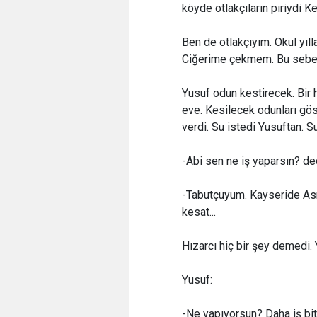
köyde otlakçıların piriydi Ke
Ben de otlakçıyım. Okul yıl
Ciğerime çekmem. Bu sebept
Yusuf odun kestirecek. Bir h
eve. Kesilecek odunları gös
verdi. Su istedi Yusuftan. S
-Abi sen ne iş yaparsın? ded
-Tabutçuyum. Kayseride Asri
kesat...
Hızarcı hiç bir şey demedi. 
Yusuf:
-Ne yapıyorsun? Daha iş bit