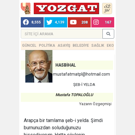
8,555
4,139
208
167
GÜNCEL
POLİTİKA
ASAYİŞ
BELEDİYE
SAĞLIK
EKONOMİ
TEKN
HASBİHAL
mustafatmatpl@hotmail.com
ŞEB-İ YELDA
Mustafa TOPALOĞLU
Yazarın Özgeçmişi
Arapça bir tamlama şeb-i yelda. Şimdi
burnunuzdan soluduğunuzu
hissediyorum. Hatta söylenip