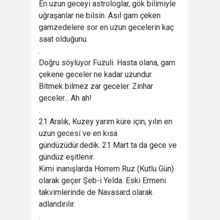
En uzun geceyi astrologlar, gök bilimiyle
uğraşanlar ne bilsin. Asıl gam çeken
gamzedelere sor en uzun gecelerin kaç
saat olduğunu.
.
Doğru söylüyor Fuzuli. Hasta olana, gam
çekene geceler ne kadar uzundur.
Bitmek bilmez zar geceler. Zinhar
geceler... Ah ah!
.
21 Aralık, Kuzey yarım küre için, yılın en
uzun gecesi ve en kısa
gündüzüdür.dedik. 21 Mart ta da gece ve
gündüz eşitlenir.
Kimi inanışlarda Horrem Ruz (Kutlu Gün)
olarak geçer Şeb-i Yelda. Eski Ermeni
takvimlerinde de Navasard olarak
adlandırılır.
.