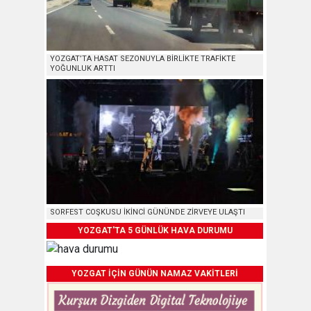
YOZGAT’TA HASAT SEZONUYLA BİRLİKTE TRAFİKTE
YOĞUNLUK ARTTI
SORFEST COŞKUSU İKİNCİ GÜNÜNDE ZİRVEYE ULAŞTI
YOZGAT'TA 5 GÜNLÜK HAVA DURUMU
YOZGAT İÇİN GÜNÜN NAMAZ VAKİTLERİ