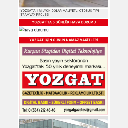
YOZGAT’A 1 MİLYON DOLAR MALİYETLİ OTOBÜS TİPİ
TRAMVAY PROJESİ
YOZGAT'TA 5 GÜNLÜK HAVA DURUMU
YOZGAT İÇİN GÜNÜN NAMAZ VAKİTLERİ