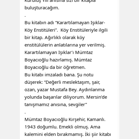
Kuruluş Yılı anısına sizi bir kitapla
buluşturacağım.
.
Bu kitabın adı “Karartılamayan Işıklar-
Köy Enstitüleri”. Köy Enstitüleriyle ilgili
bir kitap. Ağırlıklı olarak köy
enstitülülerin anlatılarına yer verilmiş.
Karartılamayan Işıklar’ı Mümtaz
Boyacıoğlu hazırlamış. Mümtaz
Boyacıoğlu da bir öğretmen.
Bu kitabı imzaladı bana. Şu notu
düşerek: “Değerli meslektaşım, şair,
ozan, yazar Mustafa Bey. Aydınlanma
yolunda başarılar diliyorum. Mersin’de
tanışmamız anısına, sevgiler”
.
Mümtaz Boyacıoğlu Kırşehir, Kamanlı.
1943 doğumlu. Emekli olmuş. Ama
kalemini elden bırakmamış. İki şiir kitabı