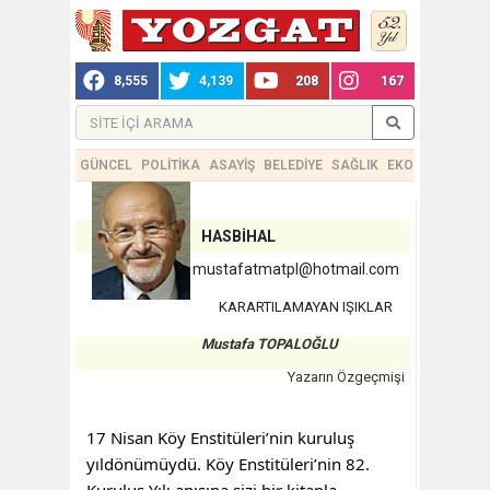
8,555
4,139
208
167
GÜNCEL
POLİTİKA
ASAYİŞ
BELEDİYE
SAĞLIK
EKONOMİ
TEKN
HASBİHAL
mustafatmatpl@hotmail.com
KARARTILAMAYAN IŞIKLAR
Mustafa TOPALOĞLU
Yazarın Özgeçmişi
17 Nisan Köy Enstitüleri’nin kuruluş
yıldönümüydü. Köy Enstitüleri’nin 82.