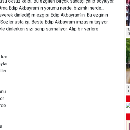
küsü öksüz kaldı. Bu ezgileri birçok sanatçı çalıp söylüyor.
 Ama Edip Akbayram’ın yorumu nerde, bizimki nerde…
everek dinlediğim ezgisi Edip Akbayram’ın. Bu ezginin
 Sözler usta işi. Beste Edip Akbayram imzasını taşıyor.
le dinlerken sizi sarıp sarmalıyor. Alıp bir yerlere
T
İ
 kar
ylar
ller
Y
onu
T
yor
rde
de