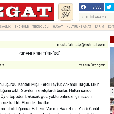
8,555
SAĞLIK
EKONOMİ
TEKNOLOJİ
HAYAT
KÜLTÜR - SANAT
TARIM
EĞİ
mustafatmatpl@hotmail.com
GİDENLERİN TÜRKÜSÜ
LU
Yazarın Özgeçmişi
uçurdu. Kahtalı Mıçı, Ferdi Tayfur, Ankaralı Turgut, Erkin
Y
uğuna çıktı. Sevilen sanatçılardı bunlar. Halkın içinde,
K
ar. Öyle tepeden bakacak göz yoktu onlarda. İçimizden
larsız kaldık. Eksildik dostlar.
 mest olduğumuz Haberin Var mı, Hasretinle Yandı Gönül,