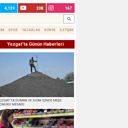
4,139
208
167
TİM
SPOR
YAZARLAR
KÜNYE
İLETİŞİM
Yozgat'ta Günün Haberleri
OZGAT’TA DUMAN VE SICAK İÇİNDE MEŞE
ÖMÜRÜ MESAİSİ