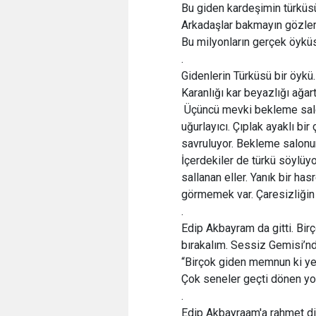
Bu giden kardeşimin türkü
Arkadaşlar bakmayın gözle
Bu milyonların gerçek öyk
.
Gidenlerin Türküsü bir öykü.
Karanlığı kar beyazlığı ağar
Üçüncü mevki bekleme salon
uğurlayıcı. Çıplak ayaklı bir
savruluyor. Bekleme salonun
İçerdekiler de türkü söylüyo
sallanan eller. Yanık bir ha
görmemek var. Çaresizliğin
.
Edip Akbayram da gitti. Bir
bırakalım. Sessiz Gemisi’nd
“Birçok giden memnun ki ye
Çok seneler geçti dönen yo
.
Edip Akbayraam'a rahmet dil