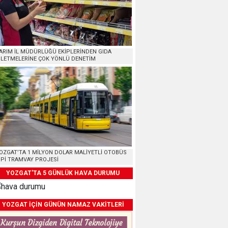
ARIM İL MÜDÜRLÜĞÜ EKİPLERİNDEN GIDA
ŞLETMELERİNE ÇOK YÖNLÜ DENETİM
OZGAT’TA 1 MİLYON DOLAR MALİYETLİ OTOBÜS
İPİ TRAMVAY PROJESİ
YOZGAT'TA 5 GÜNLÜK HAVA DURUMU
YOZGAT İÇİN GÜNÜN NAMAZ VAKİTLERİ