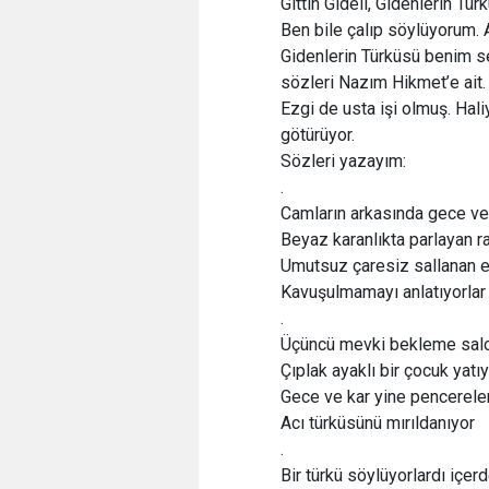
Gittin Gideli, Gidenlerin Tür
Ben bile çalıp söylüyorum.
Gidenlerin Türküsü benim s
sözleri Nazım Hikmet’e ait.
Ezgi de usta işi olmuş. Haliy
götürüyor.
Sözleri yazayım:
.
Camların arkasında gece ve
Beyaz karanlıkta parlayan ra
Umutsuz çaresiz sallanan e
Kavuşulmamayı anlatıyorlar
.
Üçüncü mevki bekleme sal
Çıplak ayaklı bir çocuk yatı
Gece ve kar yine pencerele
Acı türküsünü mırıldanıyor
.
Bir türkü söylüyorlardı içer