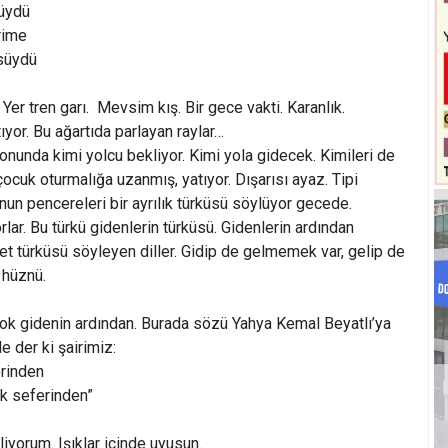
süydü
rime
üsüydü
 Yer tren garı. Mevsim kış. Bir gece vakti. Karanlık.
tıyor. Bu ağartıda parlayan raylar…
unda kimi yolcu bekliyor. Kimi yola gidecek. Kimileri de
 çocuk oturmalığa uzanmış, yatıyor. Dışarısı ayaz. Tipi
un pencereleri bir ayrılık türküsü söylüyor gecede.
rlar. Bu türkü gidenlerin türküsü. Gidenlerin ardından
sret türküsü söyleyen diller. Gidip de gelmemek var, gelip de
 hüznü.
çok gidenin ardından. Burada sözü Yahya Kemal Beyatlı’ya
e der ki şairimiz:
rinden
k seferinden”
iyorum. Işıklar içinde uyusun.