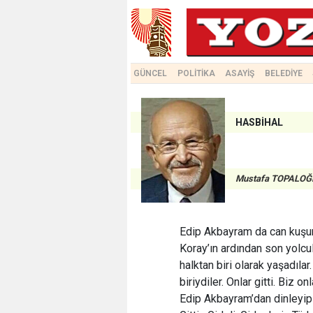
GÜNCEL
POLİTİKA
ASAYİŞ
BELEDİYE
HASBİHAL
Mustafa TOPALOĞ
Edip Akbayram da can kuşunu 
Koray’ın ardından son yolcul
halktan biri olarak yaşadıl
biriydiler. Onlar gitti. Biz on
Edip Akbayram’dan dinleyip