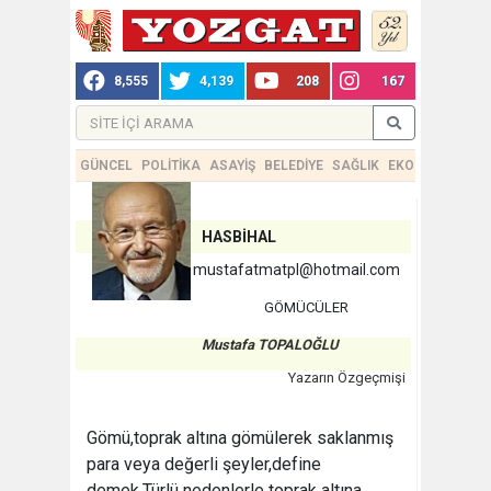
8,555
4,139
208
167
GÜNCEL
POLİTİKA
ASAYİŞ
BELEDİYE
SAĞLIK
EKONOMİ
TEKN
HASBİHAL
mustafatmatpl@hotmail.com
GÖMÜCÜLER
Mustafa TOPALOĞLU
Yazarın Özgeçmişi
Gömü,toprak altına gömülerek saklanmış
para veya değerli şeyler,define
demek.Türlü nedenlerle toprak altına