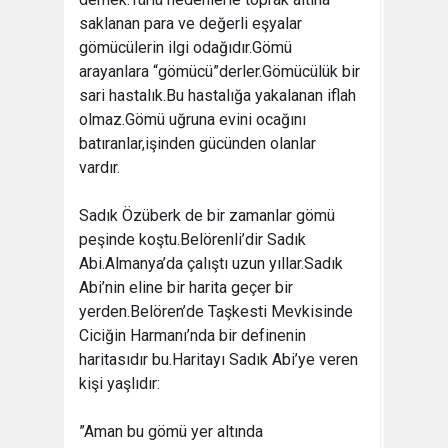
saklanan para ve değerli eşyalar
gömücülerin ilgi odağıdır.Gömü
arayanlara “gömücü”derler.Gömücülük bir
sari hastalık.Bu hastalığa yakalanan iflah
olmaz.Gömü uğruna evini ocağını
batıranlar,işinden gücünden olanlar
vardır.
Sadık Özüberk de bir zamanlar gömü
peşinde koştu.Belörenli’dir Sadık
Abi.Almanya’da çalıştı uzun yıllar.Sadık
Abi’nin eline bir harita geçer bir
yerden.Belören’de Taşkesti Mevkisinde
Ciciğin Harmanı’nda bir definenin
haritasıdır bu.Haritayı Sadık Abi’ye veren
kişi yaşlıdır:
”Aman bu gömü yer altında