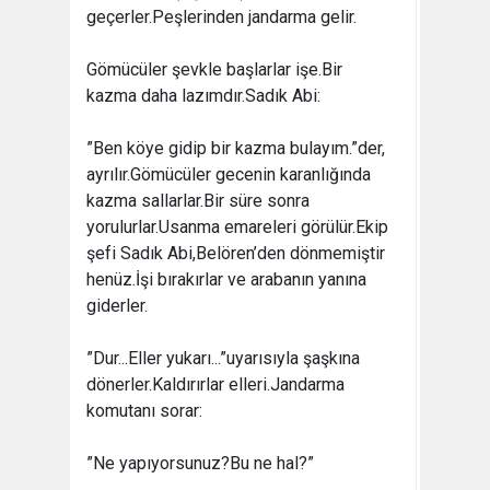
geçerler.Peşlerinden jandarma gelir.
Gömücüler şevkle başlarlar işe.Bir
kazma daha lazımdır.Sadık Abi:
”Ben köye gidip bir kazma bulayım.”der,
ayrılır.Gömücüler gecenin karanlığında
kazma sallarlar.Bir süre sonra
yorulurlar.Usanma emareleri görülür.Ekip
şefi Sadık Abi,Belören’den dönmemiştir
henüz.İşi bırakırlar ve arabanın yanına
giderler.
”Dur...Eller yukarı...”uyarısıyla şaşkına
dönerler.Kaldırırlar elleri.Jandarma
komutanı sorar:
”Ne yapıyorsunuz?Bu ne hal?”