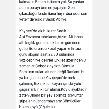
kalmasın.Benim ihtiacım yok.Şu yaştan
sonra parayı ben ne yapayım.Sen
çıkar,değerlendir.Bana hayır dua edersen
yeter.”diyesidir Sadık Abi’ye.
Kayseri’de ekibi kurar Sadık
Abi.Eczacısı,tabelacısı,bizim Ali İhsan
altı kişilik gömücü ekibi bir gün önce
gelip Belören’de keşif yaparlar.Ertesi
günü akşam saat 22.30 sularında
Yazıçepni’ye gelirler Erkilet üzerinden.O
zamanlar Çokgöz ayakta. Yamula
Barajı’nın suları altında değil.Raslantı bu
ya bir gün önce Yazıçepni’de inek
çalınmış.Bizimkiler köyün içinde yolu
şaşırırlar.Bir iki tur atarlar.Köylü ayaktadır
zaten.Onlara bir şey sormazlar.Muhtar
şüpelenir.Jandarmayı arar.Gömücüler
bizim köyü (Oğulcuk)