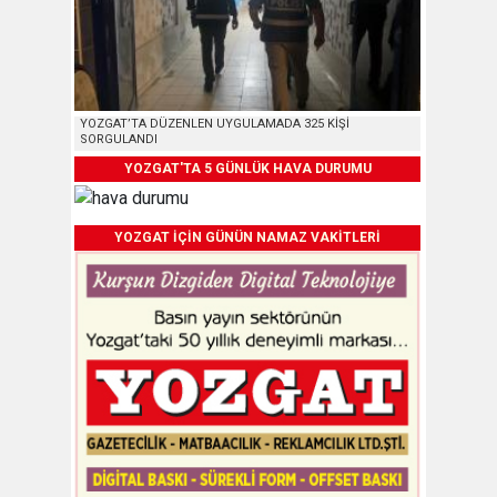
YOZGAT’TA DÜZENLEN UYGULAMADA 325 KİŞİ
SORGULANDI
YOZGAT'TA 5 GÜNLÜK HAVA DURUMU
YOZGAT İÇİN GÜNÜN NAMAZ VAKİTLERİ