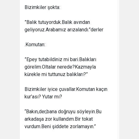
Bizimkiler şokta:
”Balık tutuyorduk.Balık avından
geliyoruz.Arabamız arızalandı.”derler
.Komutan:
”Epey tutabildiniz mi bari.Balıkları
görelim.Oltalar nerede?Kazmayla
kürekle mi tuttunuz balıkları?”
Bizimkiler iyice çuvallar.Komutan kaçın
kur’ası? Yutar mı?
“Bakın,der,bana doğruyu söyleyin.Bu
arkadaşa zor kullandım.Bir tokat
vurdum.Beni şiddete zorlamayın.”