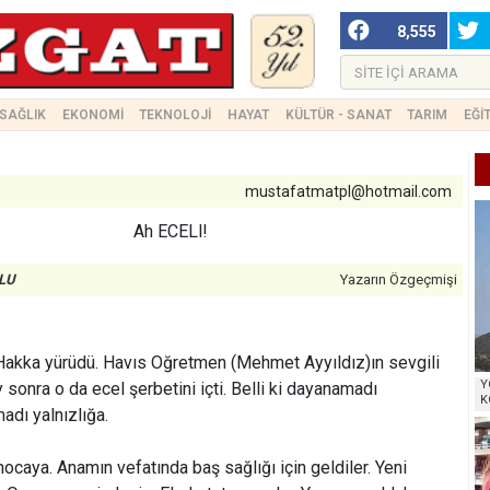
8,555
SAĞLIK
EKONOMİ
TEKNOLOJİ
HAYAT
KÜLTÜR - SANAT
TARIM
EĞİ
mustafatmatpl@hotmail.com
Ah ECELl!
LU
Yazarın Özgeçmişi
 Hakka yürüdü. Havıs Oğretmen (Mehmet Ayyıldız)ın sevgili
Y
 ay sonra o da ecel şerbetini içti. Belli ki dayanamadı
K
madı yalnızlığa.
hocaya. Anamın vefatında baş sağlığı için geldiler. Yeni