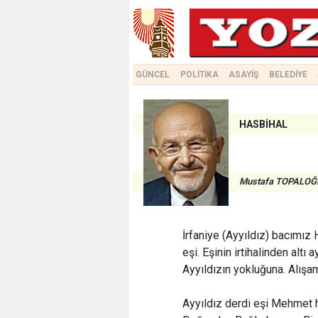
GÜNCEL
POLİTİKA
ASAYİŞ
BELEDİYE
HASBİHAL
Mustafa TOPALOĞ
İrfaniye (Ayyıldız) bacımız
eşi. Eşinin irtihalinden altı
Ayyıldızın yokluğuna. Alışa
Ayyıldız derdi eşi Mehmet 