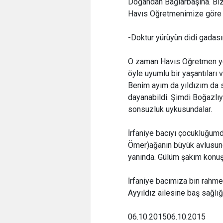
Doğandan Bağlarbaşına. Biz
Havıs Oğretmenimize göre d
-Doktur yürüyün didi gadasın
O zaman Havıs Oğretmen yet
öyle uyumlu bir yaşantıları va
Benim ayım da yıldızım da s
dayanabildi. Şimdi Boğazlıya
sonsuzluk uykusundalar.
İrfaniye bacıyı çocukluğum
Ömer)ağanın büyük avlusunda
yanında. Gülüm şakım konuşu
İrfaniye bacımıza bin rahme
Ayyıldız ailesine baş sağlığ
06.10.2015
06.10.2015