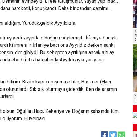
 Osmanın evindeyiz. El ele tutuşmuşlar. Yayan yapıldak...
aha hareketli, konuşkandı. Daha bir candan,samimi...
ı aldığım. Yürüdük,geldik Ayyıldızla.
K
İ
miş yedi yaşında olduğunu söylemişti. İrfaniye bacıyla
C
rdı ki imrenilir. İrfaniye bacı ona Ayyıldız derken sanki
ensin. der gibiydi. Bu sebepten ayrılığına ancak altı ay
nda ebedi istirahatgahında Ayyıldızıyla yan yana
dan bilirim. Bizim kapı komşumuzdular. Hacımer (Hacı
 otururlardı. Sık sık oturmaya giderdik. Ben de anamın
rlardı.
Y
T
t olsun. Oğulları,Hacı, Zekeriye ve Doğanın şahsında tüm
ı diliyorum. Hüvelbaki.