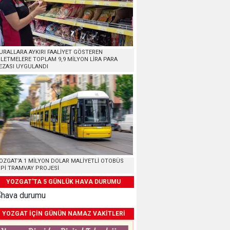
URALLARA AYKIRI FAALİYET GÖSTEREN
ŞLETMELERE TOPLAM 9,9 MİLYON LİRA PARA
EZASI UYGULANDI
OZGAT’A 1 MİLYON DOLAR MALİYETLİ OTOBÜS
İPİ TRAMVAY PROJESİ
YOZGAT'TA 5 GÜNLÜK HAVA DURUMU
YOZGAT İÇİN GÜNÜN NAMAZ VAKİTLERİ