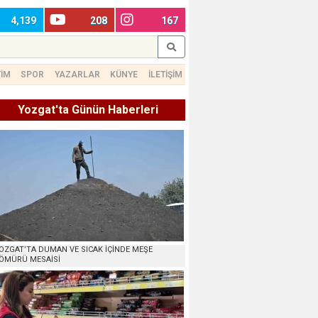
4,139
208
167
TİM
SPOR
YAZARLAR
KÜNYE
İLETİŞİM
Yozgat'ta Günün Haberleri
OZGAT’TA DUMAN VE SICAK İÇİNDE MEŞE
ÖMÜRÜ MESAİSİ