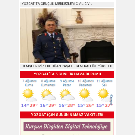
YOZGAT’TA GENÇLİK MERKEZLERİ CIVIL CIVIL
HEMŞEHRİMİZ ERDOĞAN PAŞA ORGENERALLİĞE YÜKSELDİ
YOZGAT'TA 5 GÜNLÜK HAVA DURUMU
YOZGAT İÇİN GÜNÜN NAMAZ VAKİTLERİ