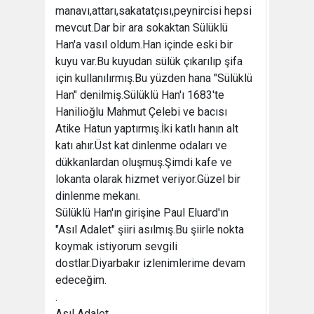
manavı,attarı,sakatatçısı,peynircisi hepsi
mevcut.Dar bir ara sokaktan Sülüklü
Han'a vasıl oldum.Han içinde eski bir
kuyu var.Bu kuyudan sülük çıkarılıp şifa
için kullanılırmış.Bu yüzden hana "Sülüklü
Han" denilmiş.Sülüklü Han'ı 1683'te
Hanilioğlu Mahmut Çelebi ve bacısı
Atike Hatun yaptırmış.İki katlı hanın alt
katı ahır.Üst kat dinlenme odaları ve
dükkanlardan oluşmuş.Şimdi kafe ve
lokanta olarak hizmet veriyor.Güzel bir
dinlenme mekanı.
Sülüklü Han'ın girişine Paul Eluard'ın
"Asıl Adalet" şiiri asılmış.Bu şiirle nokta
koymak istiyorum sevgili
dostlar.Diyarbakır izlenimlerime devam
edeceğim.
.
Asıl Adalet