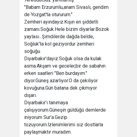
"Babam Erzurumlu,anam Sivaslı, gendim
de Yozgat'ta otururum."
Zemheri ayındayız.Kışın en şiddetli
zamanı.Soğuk.Hele bizim diyarlar.Bozok
yaylası...Şimdilerde dağda belde,
Soğluk'ta kol geziyordur zemheri
soğuğu.
Diyarbakır'dayız.Soğuk olsa da kulak
asma.Akşam ve geceler,bir de sabahın
erken saatleri "Ben burdayım."
diyor.Güneş azarlıyor.O da çekiliyor
kovuğuna.Gün batana dek çıkmıyor
dışarı.
Diyarbakır'ı tanımaya
çalışıyorum.Güneşin güldüğü demlerde
iniyorum Sur'a.Gezip
tozuyorum.İzlenimlerimi siz dostlarla
paylaşmaktır muradım.