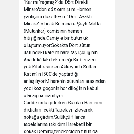
"Kar mı Yağmış?"da Dört Direkli
Minare'den söz etmiştim.Hemen
yanlışımı düzelteyim:"Dört Ayaklı
Minare" olacak.Bu minare Şeyh Mattar
(Mutahhar) camisinin hemen
bitişiğinde.Camiyle bir bütünlük
oluşturmuyor.Sokakta.Dört sütun
üstündeki kare minare taş işçiliğinin
Anadolu'daki tek örneği.Bir benzeri
yok.Kitabesinden Akkoyunlu Sultan
Kasım'ın l500'de yaptırdığı
anlaşılıyor.Minarenin sütunları arasından
yedi kez geçenin her dileğinin kabul
olacağına inanılıyor.
Cadde üstü giderken Sülüklü Han ismi
dikkatimi çekti.Tabelayı izleyerek
sokağa girdim.Sülükçü filanca
tabelalarına takıldım.Hareketli bir
sokak.Demirci,tenekeciden tutun da