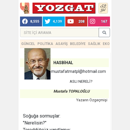
8,555
4,139
208
167
GÜNCEL
POLİTİKA
ASAYİŞ
BELEDİYE
SAĞLIK
EKONOMİ
TEKN
HASBİHAL
mustafatmatpl@hotmail.com
ASLI NERELİ?
Mustafa TOPALOĞLU
Yazarın Özgeçmişi
Soğuğa sormuşlar:
"Nerelisin?"
Tereddütsüz yanıtlamış: