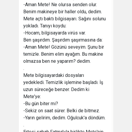
-Aman Mete! Ne olursa senden olur.
Benim makineye bir haller oldu, dedim.
Mete açtı baktı bilgisayarı. Sağını solunu
yokladı. Tanıyı koydu:
-Hocam, bilgisayarda virüs var.
Ben şaşırdım. Şaşırdım şaşırmasına da:
-Aman Mete! Gözünü seveyim. Şunu bir
temizle. Benim elim ayağım. Bu makine
olmazsa ben ne yaparım? dedim.
.
Mete bilgisayardaki dosyaları
yedekledi. Temizlik işlemine başladı. İş
uzun süreceğe benzer. Dedim ki
Mete'ye:
-Bu gün biter mi?
-Sekiz on saat sürer. Belki de bitmez.
-Yarın gelirim, dedim. Oğulcuk'a döndüm.
.
Ertesi sabah Fatma'yla birlikte Mete'nin