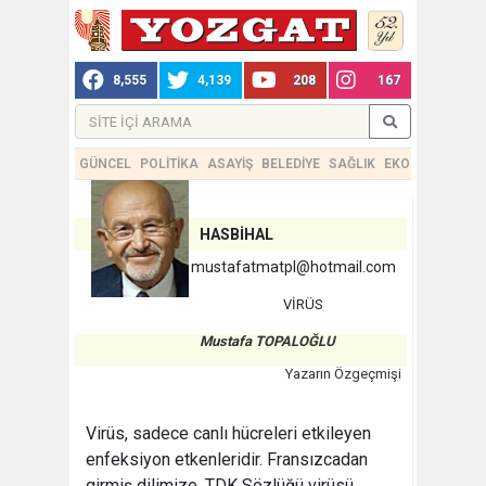
8,555
4,139
208
167
GÜNCEL
POLİTİKA
ASAYİŞ
BELEDİYE
SAĞLIK
EKONOMİ
TEKN
HASBİHAL
mustafatmatpl@hotmail.com
VİRÜS
Mustafa TOPALOĞLU
Yazarın Özgeçmişi
Virüs, sadece canlı hücreleri etkileyen
enfeksiyon etkenleridir. Fransızcadan
girmiş dilimize. TDK Sözlüğü virüsü