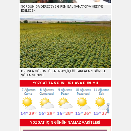
SORGUN’DA DERECEYE GİREN BAL SANATÇIYA HEDİYE
EDİLECEK
DRONLA GÖRÜNTÜLENEN AYÇİÇEĞİ TARLALARI GÖRSEL
ŞÖLEN SUNDU
YOZGAT'TA 5 GÜNLÜK HAVA DURUMU
YOZGAT İÇİN GÜNÜN NAMAZ VAKİTLERİ