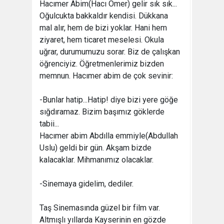
Hacımer Abim(Hacı Ömer) gelir sık sık...
Oğulcukta bakkaldır kendisi. Dükkana
mal alır, hem de bizi yoklar. Hani hem
ziyaret, hem ticaret meselesi. Okula
uğrar, durumumuzu sorar. Biz de çalışkan
öğrenciyiz. Öğretmenlerimiz bizden
memnun. Hacımer abim de çok sevinir:
-Bunlar hatip...Hatip! diye bizi yere göğe
sığdıramaz. Bizim başımız göklerde
tabii...
Hacımer abim Abdılla emmiyle(Abdullah
Uslu) geldi bir gün. Akşam bizde
kalacaklar. Mihmanımız olacaklar.
-Sinemaya gidelim, dediler.
Taş Sinemasında güzel bir film var.
Altmışlı yıllarda Kayserinin en gözde