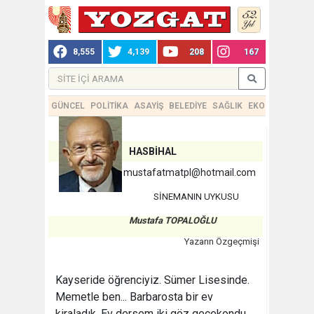
8,555
4,139
208
167
GÜNCEL
POLİTİKA
ASAYİŞ
BELEDİYE
SAĞLIK
EKONOMİ
TEKN
HASBİHAL
mustafatmatpl@hotmail.com
SİNEMANIN UYKUSU
Mustafa TOPALOĞLU
Yazarın Özgeçmişi
Kayseride öğrenciyiz. Sümer Lisesinde.
Memetle ben... Barbarosta bir ev
kiraladık. Ev dersem iki göz gecekondu...