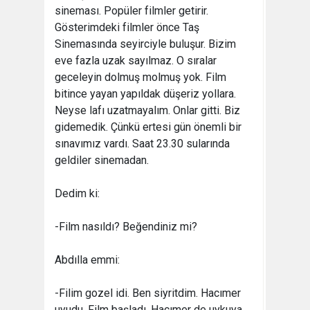
sineması. Popüler filmler getirir.
Gösterimdeki filmler önce Taş
Sinemasında seyirciyle buluşur. Bizim
eve fazla uzak sayılmaz. O sıralar
geceleyin dolmuş molmuş yok. Film
bitince yayan yapıldak düşeriz yollara.
Neyse lafı uzatmayalım. Onlar gitti. Biz
gidemedik. Çünkü ertesi gün önemli bir
sınavımız vardı. Saat 23.30 sularında
geldiler sinemadan.
Dedim ki:
-Film nasıldı? Beğendiniz mi?
Abdılla emmi:
-Filim gozel idi. Ben siyritdim. Hacımer
uyudu. Film başladı, Hacımer de uykuya