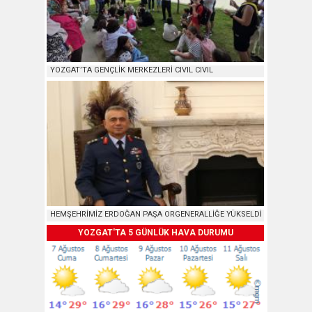
YOZGAT’TA GENÇLİK MERKEZLERİ CIVIL CIVIL
HEMŞEHRİMİZ ERDOĞAN PAŞA ORGENERALLİĞE YÜKSELDİ
YOZGAT'TA 5 GÜNLÜK HAVA DURUMU