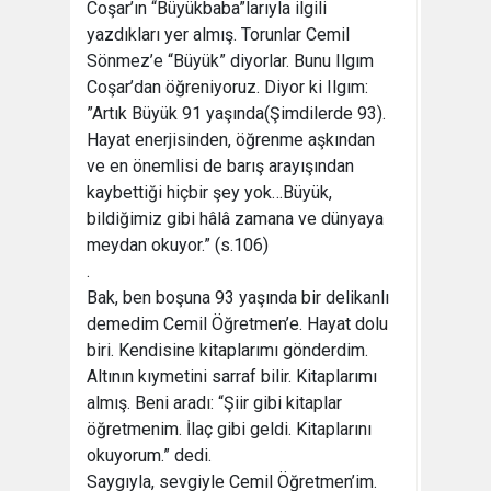
Coşar’ın “Büyükbaba”larıyla ilgili
yazdıkları yer almış. Torunlar Cemil
Sönmez’e “Büyük” diyorlar. Bunu Ilgım
Coşar’dan öğreniyoruz. Diyor ki Ilgım:
”Artık Büyük 91 yaşında(Şimdilerde 93).
Hayat enerjisinden, öğrenme aşkından
ve en önemlisi de barış arayışından
kaybettiği hiçbir şey yok…Büyük,
bildiğimiz gibi hâlâ zamana ve dünyaya
meydan okuyor.” (s.106)
.
Bak, ben boşuna 93 yaşında bir delikanlı
demedim Cemil Öğretmen’e. Hayat dolu
biri. Kendisine kitaplarımı gönderdim.
Altının kıymetini sarraf bilir. Kitaplarımı
almış. Beni aradı: “Şiir gibi kitaplar
öğretmenim. İlaç gibi geldi. Kitaplarını
okuyorum.” dedi.
Saygıyla, sevgiyle Cemil Öğretmen’im.