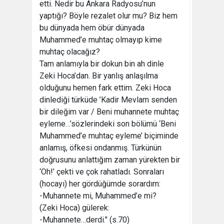
etti. Nedir bu Ankara Radyosu’nun
yaptığı? Böyle rezalet olur mu? Biz hem
bu dünyada hem öbür dünyada
Muhammed’e muhtaç olmayıp kime
muhtaç olacağız?
Tam anlamıyla bir dokun bin ah dinle
Zeki Hoca’dan. Bir yanlış anlaşılma
olduğunu hemen fark ettim. Zeki Hoca
dinlediği türküde ’Kadir Mevlam senden
bir dileğim var / Beni muhannete muhtaç
eyleme…’sözlerindeki son bölümü ‘Beni
Muhammed’e muhtaç eyleme’ biçiminde
anlamış, öfkesi ondanmış. Türkünün
doğrusunu anlattığım zaman yürekten bir
‘Oh!’ çekti ve çok rahatladı. Sonraları
(hocayı) her gördüğümde sorardım:
-Muhannete mi, Muhammed’e mi?
(Zeki Hoca) gülerek:
-Muhannete…derdi." (s.70)