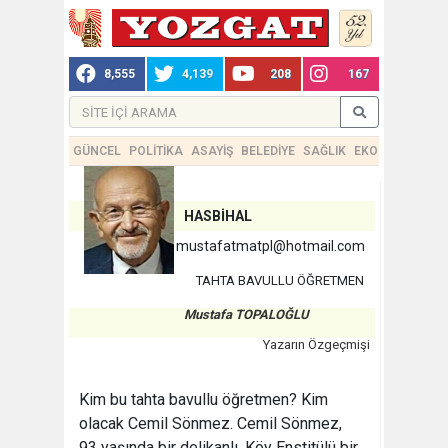
8,555
4,139
208
167
GÜNCEL
POLİTİKA
ASAYİŞ
BELEDİYE
SAĞLIK
EKONOMİ
TEKN
HASBİHAL
mustafatmatpl@hotmail.com
TAHTA BAVULLU ÖĞRETMEN
Mustafa TOPALOĞLU
Yazarın Özgeçmişi
Kim bu tahta bavullu öğretmen? Kim
olacak Cemil Sönmez. Cemil Sönmez,
93 yaşında bir delikanlı. Köy Enstitülü bir