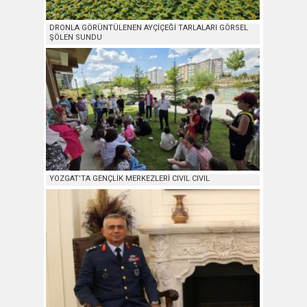
DRONLA GÖRÜNTÜLENEN AYÇİÇEĞİ TARLALARI GÖRSEL
ŞÖLEN SUNDU
YOZGAT’TA GENÇLİK MERKEZLERİ CIVIL CIVIL