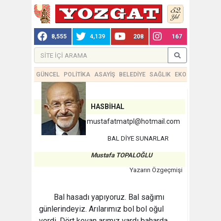
8,555
4,139
208
167
GÜNCEL
POLİTİKA
ASAYİŞ
BELEDİYE
SAĞLIK
EKONOMİ
TEKN
HASBİHAL
mustafatmatpl@hotmail.com
BAL DİYE SUNARLAR
Mustafa TOPALOĞLU
Yazarın Özgeçmişi
Bal hasadı yapıyoruz. Bal sağımı
günlerindeyiz. Arılarımız bol bol oğul
verdi. Dört kovan arımız vardı baharda.