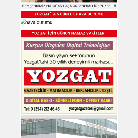
HEMŞEHRİMİZ ERDOĞAN PAŞA ORGENERALLİĞE YÜKSELDİ
YOZGAT'TA 5 GÜNLÜK HAVA DURUMU
YOZGAT İÇİN GÜNÜN NAMAZ VAKİTLERİ