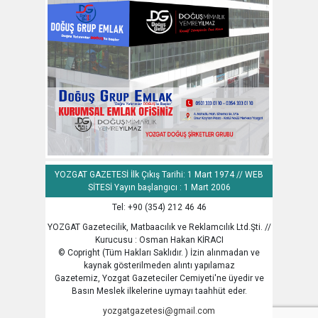
YOZGAT GAZETESİ İlk Çıkış Tarihi: 1 Mart 1974 // WEB
SİTESİ Yayın başlangıcı : 1 Mart 2006
Tel: +90 (354) 212 46 46
YOZGAT Gazetecilik, Matbaacılık ve Reklamcılık Ltd.Şti. //
Kurucusu : Osman Hakan KİRACI
© Copright (Tüm Hakları Saklıdır. ) İzin alınmadan ve
kaynak gösterilmeden alıntı yapılamaz
Gazetemiz, Yozgat Gazeteciler Cemiyeti'ne üyedir ve
Basın Meslek ilkelerine uymayı taahhüt eder.
yozgatgazetesi@gmail.com