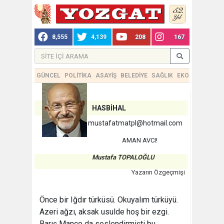
8,555
4,139
208
167
GÜNCEL
POLİTİKA
ASAYİŞ
BELEDİYE
SAĞLIK
EKONOMİ
TEKN
HASBİHAL
mustafatmatpl@hotmail.com
AMAN AVCI!
Mustafa TOPALOĞLU
Yazarın Özgeçmişi
Önce bir Iğdır türküsü. Okuyalım türküyü.
Azeri ağzı, aksak usulde hoş bir ezgi.
Barış Manço da seslendirmişti bu