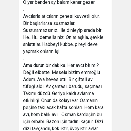
O yar benden ay balam kenar gezer
.
Avcılarla atıcıların çenesi kuvvetli olur.
Bir başlarlarsa susmazlar.
Susturamazsınız. İlle dinleyip arada bir
He...Hı... demelisiniz. Onlar aşkla, şevkle
anlatırlar. Habbeyi kubbe, pireyi deve
yapmak onların işi.
.
Ama durun bir dakika. Her avcı bir mi?
Değil elbette. Mesela bizim emmoğlu
Adem. Ava heves etti. Bir çifteli av
tüfeği aldı. Av çantası, barudu, saçması...
Takımı düzdü. Geriye kaldı avlanma
etkinliği. Onun da kolayı var. Osmanın
peşine takılacak hafta sonları. Hem kara
avı, hem balık avı... Osman kardeşim bu
işin erbabı. Bazen işin tadını kaçırır. Dizi
dizi tavşandır, kekliktir, üveyiktir avlar.