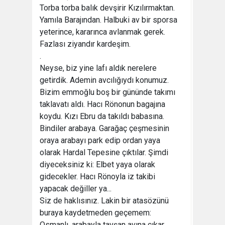
Torba torba balık devşirir Kızılırmaktan.
Yamıla Barajından. Halbuki av bir sporsa
yeterince, kararınca avlanmak gerek.
Fazlası ziyandır kardeşim.
.
Neyse, biz yine lafı aldık nerelere
getirdik. Ademin avcılığıydı konumuz.
Bizim emmoğlu boş bir gününde takımı
taklavatı aldı. Hacı Rönonun bagajına
koydu. Kızı Ebru da takıldı babasına.
Bindiler arabaya. Garağaç çeşmesinin
oraya arabayı park edip ordan yaya
olarak Hardal Tepesine çıktılar. Şimdi
diyeceksiniz ki: Elbet yaya olarak
gidecekler. Hacı Rönoyla iz takibi
yapacak değiller ya...
Siz de haklısınız. Lakin bir atasözünü
buraya kaydetmeden geçemem:
Osmanlı, arabayla tavşan avına çıkar.