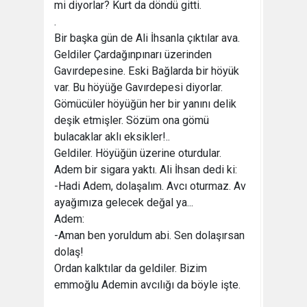
mi diyorlar? Kurt da döndü gitti.
.
Bir başka gün de Ali İhsanla çıktılar ava.
Geldiler Çardağınpınarı üzerinden
Gavırdepesine. Eski Bağlarda bir höyük
var. Bu höyüğe Gavırdepesi diyorlar.
Gömücüler höyüğün her bir yanını delik
deşik etmişler. Sözüm ona gömü
bulacaklar aklı eksikler!..
Geldiler. Höyüğün üzerine oturdular.
Adem bir sigara yaktı. Ali İhsan dedi ki:
-Hadi Adem, dolaşalım. Avcı oturmaz. Av
ayağımıza gelecek değal ya...
Adem:
-Aman ben yoruldum abi. Sen dolaşırsan
dolaş!
Ordan kalktılar da geldiler. Bizim
emmoğlu Ademin avcılığı da böyle işte.