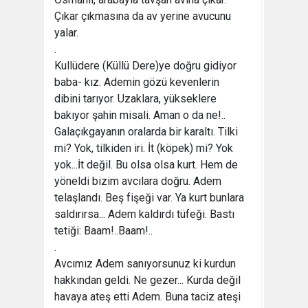
Çıkar çıkmasına da av yerine avucunu
yalar.
.
Kullüdere (Küllü Dere)ye doğru gidiyor
baba- kız. Ademin gözü kevenlerin
dibini tarıyor. Uzaklara, yükseklere
bakıyor şahin misali. Aman o da ne!..
Galaçıkgayanın oralarda bir karaltı. Tilki
mi? Yok, tilkiden iri. İt (köpek) mi? Yok
yok...İt değil. Bu olsa olsa kurt. Hem de
yöneldi bizim avcılara doğru. Adem
telaşlandı. Beş fişeği var. Ya kurt bunlara
saldırırsa... Adem kaldırdı tüfeği. Bastı
tetiği: Baam!..Baam!..
.
Avcımız Adem sanıyorsunuz ki kurdun
hakkından geldi. Ne gezer... Kurda değil
havaya ateş etti Adem. Buna taciz ateşi