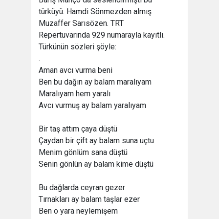
türküyü. Hamdi Sönmezden almış
Muzaffer Sarısözen. TRT
Repertuvarında 929 numarayla kayıtlı.
Türkünün sözleri şöyle:
.
Aman avcı vurma beni
Ben bu dağın ay balam maralıyam
Maralıyam hem yaralı
Avcı vurmuş ay balam yaralıyam
Bir taş attım çaya düştü
Çaydan bir çift ay balam suna uçtu
Menim gönlüm sana düştü
Senin gönlün ay balam kime düştü
Bu dağlarda ceyran gezer
Tırnakları ay balam taşlar ezer
Ben o yara neylemişem