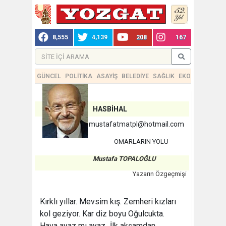
8,555
4,139
208
167
GÜNCEL
POLİTİKA
ASAYİŞ
BELEDİYE
SAĞLIK
EKONOMİ
TEKN
HASBİHAL
mustafatmatpl@hotmail.com
OMARLARIN YOLU
Mustafa TOPALOĞLU
Yazarın Özgeçmişi
Kırklı yıllar. Mevsim kış. Zemheri kızları
kol geziyor. Kar diz boyu Oğulcukta.
Hava ayaz mı ayaz...İlk akşamdan