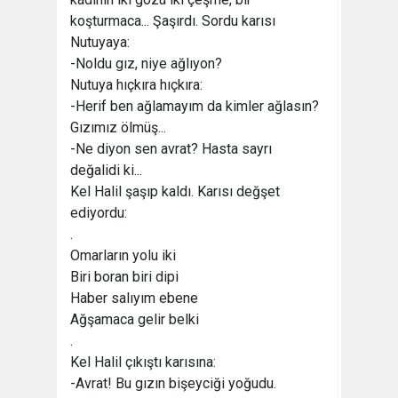
koşturmaca... Şaşırdı. Sordu karısı
Nutuyaya:
-Noldu gız, niye ağlıyon?
Nutuya hıçkıra hıçkıra:
-Herif ben ağlamayım da kimler ağlasın?
Gızımız ölmüş...
-Ne diyon sen avrat? Hasta sayrı
değalidi ki...
Kel Halil şaşıp kaldı. Karısı değşet
ediyordu:
.
Omarların yolu iki
Biri boran biri dipi
Haber salıyım ebene
Ağşamaca gelir belki
.
Kel Halil çıkıştı karısına:
-Avrat! Bu gızın bişeyciği yoğudu.