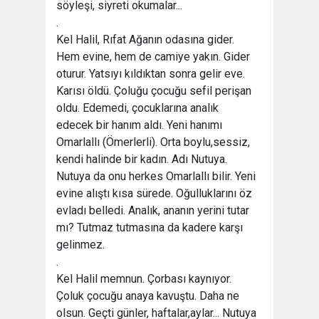
söyleşi, siyreti okumalar...
.
Kel Halil, Rıfat Ağanın odasına gider.
Hem evine, hem de camiye yakın. Gider
oturur. Yatsıyı kıldıktan sonra gelir eve.
Karısı öldü. Çoluğu çocuğu sefil perişan
oldu. Edemedi, çocuklarına analık
edecek bir hanım aldı. Yeni hanımı
Omarlallı (Ömerlerli). Orta boylu,sessiz,
kendi halinde bir kadın. Adı Nutuya.
Nutuya da onu herkes Omarlallı bilir. Yeni
evine alıştı kısa sürede. Oğulluklarını öz
evladı belledi. Analık, ananın yerini tutar
mı? Tutmaz tutmasına da kadere karşı
gelinmez.
.
Kel Halil memnun. Çorbası kaynıyor.
Çoluk çocuğu anaya kavuştu. Daha ne
olsun. Geçti günler, haftalar,aylar... Nutuya