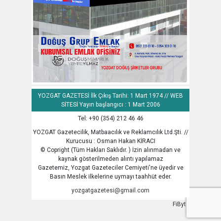
YOZGAT GAZETESİ İlk Çıkış Tarihi: 1 Mart 1974 // WEB
SİTESİ Yayın başlangıcı : 1 Mart 2006
Tel: +90 (354) 212 46 46
YOZGAT Gazetecilik, Matbaacılık ve Reklamcılık Ltd.Şti. //
Kurucusu : Osman Hakan KİRACI
© Copright (Tüm Hakları Saklıdır. ) İzin alınmadan ve
kaynak gösterilmeden alıntı yapılamaz
Gazetemiz, Yozgat Gazeteciler Cemiyeti'ne üyedir ve
Basın Meslek ilkelerine uymayı taahhüt eder.
yozgatgazetesi@gmail.com
FiByte