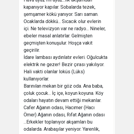
kapanıyor kapılar. Sobalarda tezek,
şemşamer kökü yanıyor. Sarı saman.
Ocaklarda dökkü... Sıcacık olur evlerin
içi. Ne televizyon var ne radyo... Nineler,
ebeler masal anlatırlar. Gelmişten
geçmişten konuşulur. Hoşça vakit
geçirilir.
İdare lambası aydınlatır evleri. Oğulcukta
elektrik ne gezer! Bezir çırası yakılıyor.
Hali vakti olanlar loküs (Lüks)
kullanıyorlar.
Barınılan mekan bir göz oda. Ana baba,
çoluk çocuk... İç içe, koyun koyuna. Köy
odaları hayatın devam ettiği mekanlar.
Cafer Ağanın odası, Hacımer (Hacı
Ömer) Ağanın odası, Rıfat Ağanın odası
...Erkekler toplanıyor akşamları bu
odalarda. Arabaşılar yeniyor. Yarenlik,