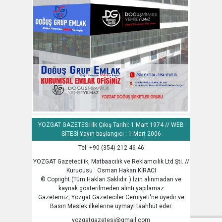
YOZGAT GAZETESİ İlk Çıkış Tarihi: 1 Mart 1974 // WEB
SİTESİ Yayın başlangıcı : 1 Mart 2006
Tel: +90 (354) 212 46 46
YOZGAT Gazetecilik, Matbaacılık ve Reklamcılık Ltd.Şti. //
Kurucusu : Osman Hakan KİRACI
© Copright (Tüm Hakları Saklıdır. ) İzin alınmadan ve
kaynak gösterilmeden alıntı yapılamaz
Gazetemiz, Yozgat Gazeteciler Cemiyeti'ne üyedir ve
Basın Meslek ilkelerine uymayı taahhüt eder.
yozgatgazetesi@gmail.com