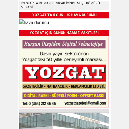
YOZGAT’TA DUMAN VE SICAK İÇİNDE MEŞE KÖMÜRÜ
MESAİSİ
YOZGAT'TA 5 GÜNLÜK HAVA DURUMU
YOZGAT İÇİN GÜNÜN NAMAZ VAKİTLERİ