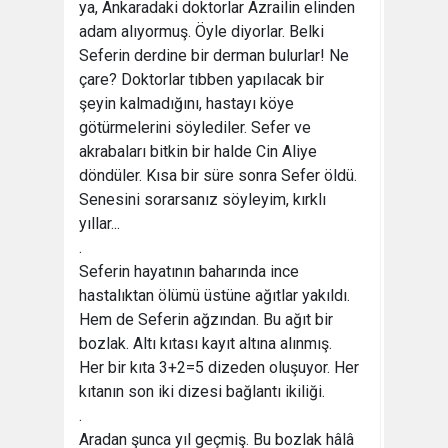
ya, Ankaradaki doktorlar Azrailin elinden
adam alıyormuş. Öyle diyorlar. Belki
Seferin derdine bir derman bulurlar! Ne
çare? Doktorlar tıbben yapılacak bir
şeyin kalmadığını, hastayı köye
götürmelerini söylediler. Sefer ve
akrabaları bitkin bir halde Cin Aliye
döndüler. Kısa bir süre sonra Sefer öldü.
Senesini sorarsanız söyleyim, kırklı
yıllar...
.
Seferin hayatının baharında ince
hastalıktan ölümü üstüne ağıtlar yakıldı.
Hem de Seferin ağzından. Bu ağıt bir
bozlak. Altı kıtası kayıt altına alınmış.
Her bir kıta 3+2=5 dizeden oluşuyor. Her
kıtanın son iki dizesi bağlantı ikiliği.
.
Aradan şunca yıl geçmiş. Bu bozlak hâlâ