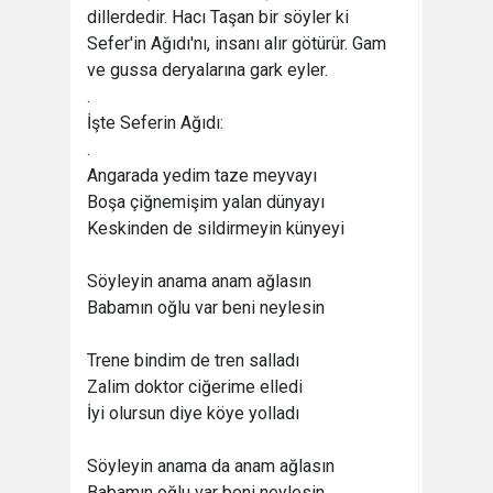
dillerdedir. Hacı Taşan bir söyler ki
Sefer'in Ağıdı'nı, insanı alır götürür. Gam
ve gussa deryalarına gark eyler.
.
İşte Seferin Ağıdı:
.
Angarada yedim taze meyvayı
Boşa çiğnemişim yalan dünyayı
Keskinden de sildirmeyin künyeyi
Söyleyin anama anam ağlasın
Babamın oğlu var beni neylesin
Trene bindim de tren salladı
Zalim doktor ciğerime elledi
İyi olursun diye köye yolladı
Söyleyin anama da anam ağlasın
Babamın oğlu var beni neylesin