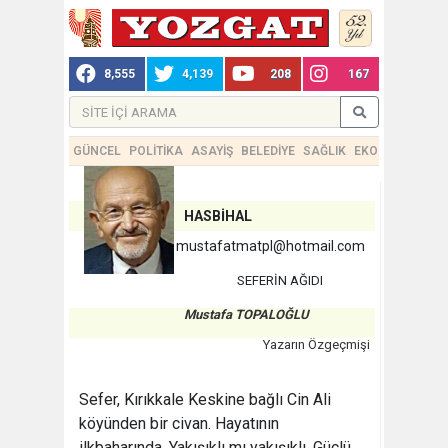
8,555
4,139
208
167
GÜNCEL
POLİTİKA
ASAYİŞ
BELEDİYE
SAĞLIK
EKONOMİ
TEKN
HASBİHAL
mustafatmatpl@hotmail.com
SEFERİN AĞIDI
Mustafa TOPALOĞLU
Yazarın Özgeçmişi
Sefer, Kırıkkale Keskine bağlı Cin Ali
köyünden bir civan. Hayatının
ilkbaharında. Yakışıklı mı yakışıklı. Güçlü,