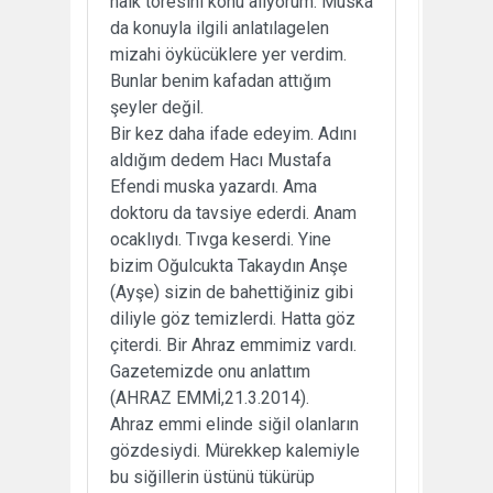
halk töresini konu alıyorum. Muska
da konuyla ilgili anlatılagelen
mizahi öykücüklere yer verdim.
Bunlar benim kafadan attığım
şeyler değil.
Bir kez daha ifade edeyim. Adını
aldığım dedem Hacı Mustafa
Efendi muska yazardı. Ama
doktoru da tavsiye ederdi. Anam
ocaklıydı. Tıvga keserdi. Yine
bizim Oğulcukta Takaydın Anşe
(Ayşe) sizin de bahettiğiniz gibi
diliyle göz temizlerdi. Hatta göz
çiterdi. Bir Ahraz emmimiz vardı.
Gazetemizde onu anlattım
(AHRAZ EMMİ,21.3.2014).
Ahraz emmi elinde siğil olanların
gözdesiydi. Mürekkep kalemiyle
bu siğillerin üstünü tükürüp