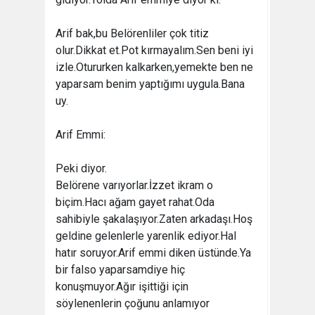
Arif bak,bu Belörenliler çok titiz
olur.Dikkat et.Pot kırmayalım.Sen beni iyi
izle.Otururken kalkarken,yemekte ben ne
yaparsam benim yaptığımı uygula.Bana
uy.
Arif Emmi:
Peki diyor.
Belörene varıyorlar.İzzet ikram o
biçim.Hacı ağam gayet rahat.Oda
sahibiyle şakalaşıyor.Zaten arkadaşı.Hoş
geldine gelenlerle yarenlik ediyor.Hal
hatır soruyor.Arif emmi diken üstünde.Ya
bir falso yaparsamdiye hiç
konuşmuyor.Ağır işittiği için
söylenenlerin çoğunu anlamıyor