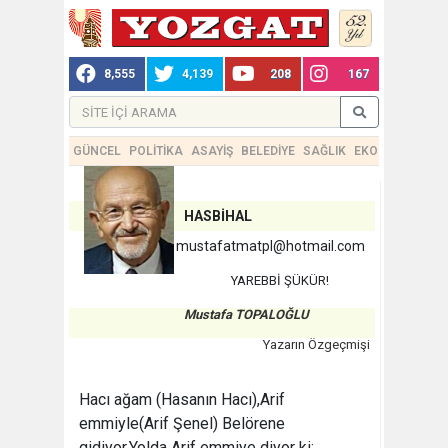
8,555
4,139
208
167
GÜNCEL
POLİTİKA
ASAYİŞ
BELEDİYE
SAĞLIK
EKONOMİ
TEKN
HASBİHAL
mustafatmatpl@hotmail.com
YAREBBİ ŞÜKÜR!
Mustafa TOPALOĞLU
Yazarın Özgeçmişi
Hacı ağam (Hasanın Hacı),Arif
emmiyle(Arif Şenel) Belörene
gidiyor.Yolda Arif emmiye diyor ki: