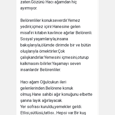
zaten.Gözünü Hacı ağamdan hiç
ayırmıyor.
Belörenliler konukseverdir.Yemez
yedirir,içmez içirir.Hanesine gelen
misafiri kitabın kavlince ağırlar Belörenli.
Sosyal yaşamlarıyla,insana
bakışlarıyla,ölümde dirimde bir ve bütün
oluşlarıyla örnektirler.Çok
çalışkandırlar.Yemesini içmesini,oturup
kalkmasını bilirler.Yaşamayı seven
insanlardır Belörenliler.
Hacı ağam Oğulcukun ileri
gelenlerinden.Belörene konuk
olmuş.Hane sahibi ağır konuğunu elbette
şanına layık ağırlayacak.
Yer sofrası kuruldu,yemekler geldi.
Etlisi,sütlüsü,tatlısı...Hepsi var.Bir kuş