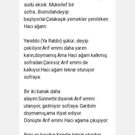
südü eksik .Mükellef bir
sofra...Bismillahdeyip
başlıyorlar.Çalakaşık yemekler yenilirken
Hacı ağam:
Yarebbi (Ya Rabbi) şükür...deyip
çekiliyor.Arif emmi daha yarım
karın,doymamış.Ama Hacı ağam kalkmış
sofradan.Çaresiz Arif emmi de
kalkıyor.Hacı ağam tekrar oturuyor
sofraya:
Bir iki banak daha
alayım.Sünnettir.diyerek.Arif emmi
utanıyor, gelmiyor sofraya. Garibim
doymamış,ama itiyat ediyor.
Dönüşte Arif emmi Hacı ağama çıkışıyor:
Beni aç koydun.Kendin tekrar oturdun