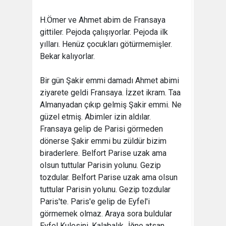
H.Ömer ve Ahmet abim de Fransaya
gittiler. Pejoda çalışıyorlar. Pejoda ilk
yılları. Henüz çocukları götürmemişler.
Bekar kalıyorlar.
Bir gün Şakir emmi damadı Ahmet abimi
ziyarete geldi Fransaya. İzzet ikram. Taa
Almanyadan çıkıp gelmiş Şakir emmi. Ne
güzel etmiş. Abimler izin aldılar.
Fransaya gelip de Parisi görmeden
dönerse Şakir emmi bu züldür bizim
biraderlere. Belfort Parise uzak ama
olsun tuttular Parisin yolunu. Gezip
tozdular. Belfort Parise uzak ama olsun
tuttular Parisin yolunu. Gezip tozdular
Paris'te. Paris'e gelip de Eyfel'i
görmemek olmaz. Araya sora buldular
Eyfel Kulesini. Kalabalık...İğne atsan