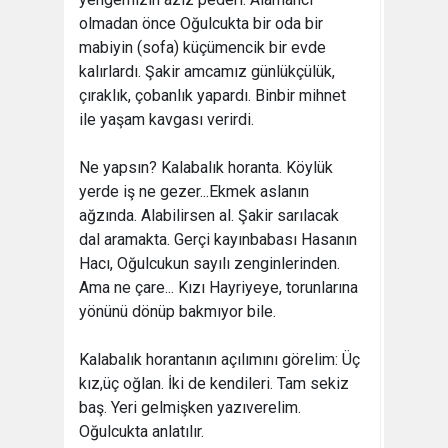
olmadan önce Oğulcukta bir oda bir
mabiyin (sofa) küçümencik bir evde
kalırlardı. Şakir amcamız günlükçülük,
çıraklık, çobanlık yapardı. Binbir mihnet
ile yaşam kavgası verirdi.
Ne yapsın? Kalabalık horanta. Köylük
yerde iş ne gezer...Ekmek aslanın
ağzında. Alabilirsen al. Şakir sarılacak
dal aramakta. Gerçi kayınbabası Hasanın
Hacı, Oğulcukun sayılı zenginlerinden.
Ama ne çare... Kızı Hayriyeye, torunlarına
yönünü dönüp bakmıyor bile.
Kalabalık horantanın açılımını görelim: Üç
kız,üç oğlan. İki de kendileri. Tam sekiz
baş. Yeri gelmişken yazıverelim.
Oğulcukta anlatılır.