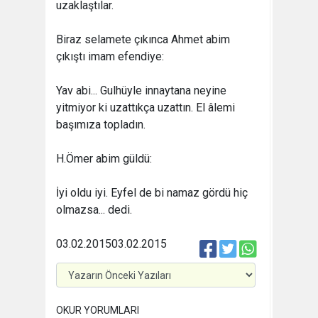
uzaklaştılar.
Biraz selamete çıkınca Ahmet abim
çıkıştı imam efendiye:
Yav abi... Gulhüyle innaytana neyine
yitmiyor ki uzattıkça uzattın. El âlemi
başımıza topladın.
H.Ömer abim güldü:
İyi oldu iyi. Eyfel de bi namaz gördü hiç
olmazsa... dedi.
03.02.2015
03.02.2015
OKUR YORUMLARI