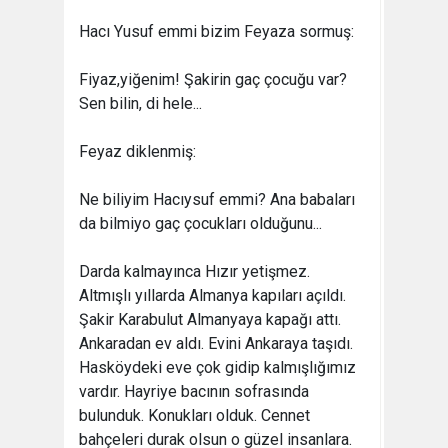
Hacı Yusuf emmi bizim Feyaza sormuş:
Fiyaz,yiğenim! Şakirin gaç çocuğu var?
Sen bilin, di hele...
Feyaz diklenmiş:
Ne biliyim Hacıysuf emmi? Ana babaları
da bilmiyo gaç çocukları olduğunu...
Darda kalmayınca Hızır yetişmez.
Altmışlı yıllarda Almanya kapıları açıldı.
Şakir Karabulut Almanyaya kapağı attı.
Ankaradan ev aldı. Evini Ankaraya taşıdı.
Hasköydeki eve çok gidip kalmışlığımız
vardır. Hayriye bacının sofrasında
bulunduk. Konukları olduk. Cennet
bahçeleri durak olsun o güzel insanlara.