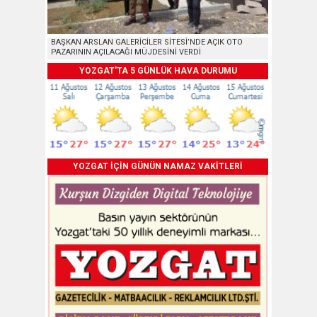
BAŞKAN ARSLAN GALERİCİLER SİTESİ’NDE AÇIK OTO
PAZARININ AÇILACAĞI MÜJDESİNİ VERDİ
YOZGAT'TA 5 GÜNLÜK HAVA DURUMU
YOZGAT İÇİN GÜNÜN NAMAZ VAKİTLERİ