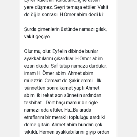
yere düşmez. Seyri temaşa ettiler. Vakit
de öğle sonrası. H.Ömer abim dedi ki:
Şurda çimenlerin üstünde namazı gılak,
vakit geçiyo...
Olur mu, olur. Eyfelin dibinde bunlar
ayakkabılarını çıkardılar. H.Ömer abim
ezan okudu. Saf tutup namaza durdular.
İmam H. Ömer abim. Ahmet abim
müezzin. Cemaat de Şakir emmi... İlk
sünnetten sonra kamet yaptı Ahmet
abim. İki rekat son sünnetin ardından
tesbihat... Dört başı mamur bir öğle
namazı eda ettiler. Ha...Bu arada
etraflarını bir meraklı topluluğu sardı ki
deme gitsin. Ahmet abim bundan çok
sıkıldı. Hemen ayakkabılarını giyip ordan