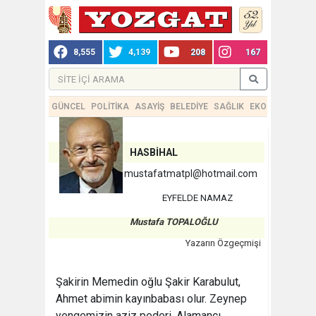
8,555
4,139
208
167
GÜNCEL
POLİTİKA
ASAYİŞ
BELEDİYE
SAĞLIK
EKONOMİ
TEKN
HASBİHAL
mustafatmatpl@hotmail.com
EYFELDE NAMAZ
Mustafa TOPALOĞLU
Yazarın Özgeçmişi
Şakirin Memedin oğlu Şakir Karabulut,
Ahmet abimin kayınbabası olur. Zeynep
yengemizin aziz pederi. Alamancı