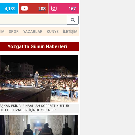
4,139
208
167
TİM
SPOR
YAZARLAR
KÜNYE
İLETİŞİM
Yozgat'ta Günün Haberleri
AŞKAN EKİNCİ: "İNŞALLAH SORFEST KÜLTÜR
OLU FESTİVALLERİ İÇİNDE YER ALIR"