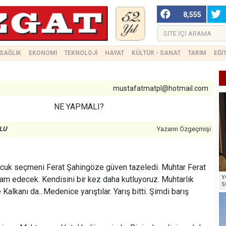
8,555
SAĞLIK
EKONOMİ
TEKNOLOJİ
HAYAT
KÜLTÜR - SANAT
TARIM
EĞİ
mustafatmatpl@hotmail.com
NE YAPMALI?
LU
Yazarın Özgeçmişi
lcuk seçmeni Ferat Şahingöze güven tazeledi. Muhtar Ferat
Y
m edecek. Kendisini bir kez daha kutluyoruz. Muhtarlık
S
alkanı da...Medenice yarıştılar. Yarış bitti. Şimdi barış