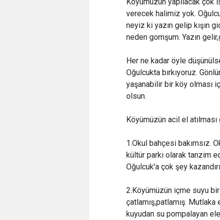
Köyümüzün yapılacak çok işi
verecek halimiz yok. Oğulcuk
neyiz ki yazın gelip kışın gid
neden gomşum. Yazın gelir,gı
Her ne kadar öyle düşünülse
Oğulcukta bırkıyoruz. Gönl
yaşanabilir bir köy olması i
olsun.
Köyümüzün acil el atılması 
1.Okul bahçesi bakımsız. Ok
kültür parkı olarak tanzim e
Oğulcuk'a çok şey kazandırır
2.Köyümüzün içme suyu bir 
çatlamış,patlamış. Mutlaka 
kuyudan su pompalayan elekt