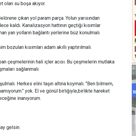
et olan su boşa akıyor.
elörene çıkan yol param parça. Yolun yarısından
lece kaldı. Kanalizasyon hattının geçtiği kısımlar
nan yan yolların bağlantı yerlerine büz konulmalı.
m bozulan kısımları adam akıllı yaptırılmalı.
n çeşmelerinin hali içler acısı. Bu çeşmelerin mutlaka
şmaları sağlanmalı.
ulmalı. Herkes elini taşın altına koymalı. "Ben bilmem,
amıyorum." yok. El ve gönül birliğiyle,birlikte hareket
leceğine inanıyorum.
ay gelsin.