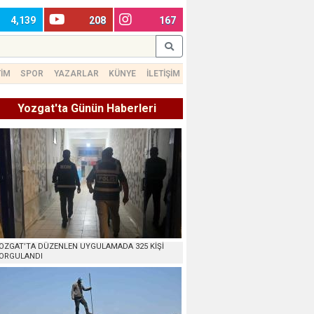
4,139
208
167
TİM
SPOR
YAZARLAR
KÜNYE
İLETİŞİM
Yozgat'ta Günün Haberleri
OZGAT’TA DÜZENLEN UYGULAMADA 325 KİŞİ
ORGULANDI