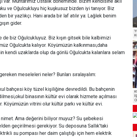
 var. Muhtarımız Ustalık döneminde. Bizim kendisine akıl
u ve Oğulcukluyu hiç kuşkusuz bizden iyi tanıyor. Biz
en bir yazlıkçı. Hani arada bir laf atılır ya: Lağlek benim
şın gider.
Y
K
 de biz Oğulcukluyuz. Biz kışın gitsek bile kalbimizi
ümüz Oğulcukta kalıyor. Köyümüzün kalkınması,daha
çin kendi uzaklarda olup da gönlü Oğulcukta kalanlara selam
gereken meseleleri neler? Bunları sıralayalım:
ul bahçesi köy tüzel kişiliğine devredildi. Bu bahçenin
K
dilmesi,okul binasının kültür evi olarak hizmete açılması
İ
C
. Köyümüzün vitrini olur kültür parkı ve kültür evi.
nimet. Ama değerini biliyor muyuz? Su şebekesi
elden geçirilmesi gerekiyor. Su deposuna Sallık'taki
rikli su pompası her daim çalıştığı için hem elektrik