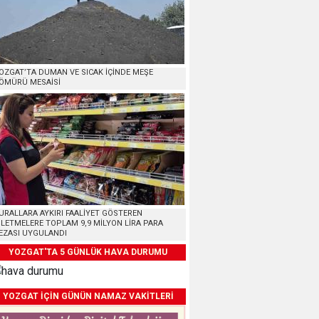
OZGAT’TA DUMAN VE SICAK İÇİNDE MEŞE
ÖMÜRÜ MESAİSİ
URALLARA AYKIRI FAALİYET GÖSTEREN
ŞLETMELERE TOPLAM 9,9 MİLYON LİRA PARA
EZASI UYGULANDI
YOZGAT'TA 5 GÜNLÜK HAVA DURUMU
YOZGAT İÇİN GÜNÜN NAMAZ VAKİTLERİ