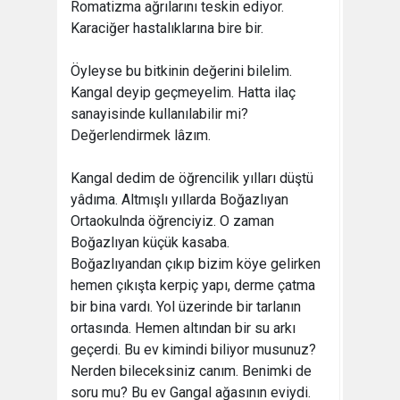
Romatizma ağrılarını teskin ediyor.
Karaciğer hastalıklarına bire bir.
Öyleyse bu bitkinin değerini bilelim.
Kangal deyip geçmeyelim. Hatta ilaç
sanayisinde kullanılabilir mi?
Değerlendirmek lâzım.
Kangal dedim de öğrencilik yılları düştü
yâdıma. Altmışlı yıllarda Boğazlıyan
Ortaokulnda öğrenciyiz. O zaman
Boğazlıyan küçük kasaba.
Boğazlıyandan çıkıp bizim köye gelirken
hemen çıkışta kerpiç yapı, derme çatma
bir bina vardı. Yol üzerinde bir tarlanın
ortasında. Hemen altından bir su arkı
geçerdi. Bu ev kimindi biliyor musunuz?
Nerden bileceksiniz canım. Benimki de
soru mu? Bu ev Gangal ağasının eviydi.