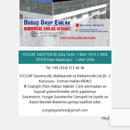
YOZGAT GAZETESİ İlk Çıkış Tarihi: 1 Mart 1974 // WEB
SİTESİ Yayın başlangıcı : 1 Mart 2006
Tel: +90 (354) 212 46 46
YOZGAT Gazetecilik, Matbaacılık ve Reklamcılık Ltd.Şti. //
Kurucusu : Osman Hakan KİRACI
© Copright (Tüm Hakları Saklıdır. ) İzin alınmadan ve
kaynak gösterilmeden alıntı yapılamaz
Gazetemiz, Yozgat Gazeteciler Cemiyeti'ne üyedir ve
Basın Meslek ilkelerine uymayı taahhüt eder.
yozgatgazetesi@gmail.com
FiByte