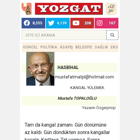
8,555
4,139
208
167
GÜNCEL
POLİTİKA
ASAYİŞ
BELEDİYE
SAĞLIK
EKONOMİ
TEKN
HASBİHAL
mustafatmatpl@hotmail.com
KANGAL YÜLEMEK
Mustafa TOPALOĞLU
Yazarın Özgeçmişi
Tam da kangal zamanı. Gün dönümüne
az kaldı. Gün döndükten sonra kangallar
kocalır. Kartlaşır. Tat vermez. Sonra