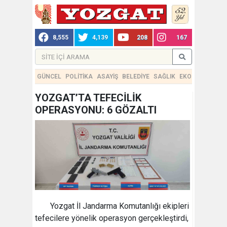
8,555
4,139
208
167
GÜNCEL
POLİTİKA
ASAYİŞ
BELEDİYE
SAĞLIK
EKONOMİ
TEKN
YOZGAT’TA TEFECİLİK
OPERASYONU: 6 GÖZALTI
Yozgat İl Jandarma Komutanlığı ekipleri
tefecilere yönelik operasyon gerçekleştirdi,