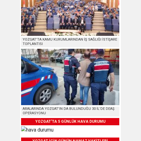
YOZGAT’TA KAMU KURUMLARINDAN İŞ SAĞLIĞI İSTİŞARE
TOPLANTISI
ARALARINDA YOZGAT’IN DA BULUNDUĞU 30 İL’DE DEAŞ
OPERASYONU
YOZGAT'TA 5 GÜNLÜK HAVA DURUMU
YOZGAT İÇİN GÜNÜN NAMAZ VAKİTLERİ