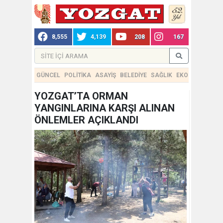
8,555
4,139
208
167
GÜNCEL
POLİTİKA
ASAYİŞ
BELEDİYE
SAĞLIK
EKONOMİ
TEKN
YOZGAT’TA ORMAN
YANGINLARINA KARŞI ALINAN
ÖNLEMLER AÇIKLANDI