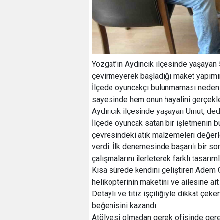
Yozgat’ın Aydıncık ilçesinde yaşayan 
çevirmeyerek başladığı maket yapımın
İlçede oyuncakçı bulunmaması nedeniyl
sayesinde hem onun hayalini gerçekleş
Aydıncık ilçesinde yaşayan Umut, dede
İlçede oyuncak satan bir işletmenin 
çevresindeki atık malzemeleri değerl
verdi. İlk denemesinde başarılı bir 
çalışmalarını ilerleterek farklı tasarım
Kısa sürede kendini geliştiren Adem Ç
helikopterinin maketini ve ailesine ai
Detaylı ve titiz işçiliğiyle dikkat çe
beğenisini kazandı.
Atölyesi olmadan gerek ofisinde gerek