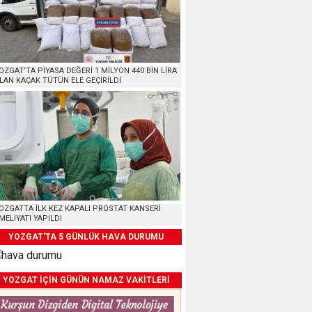
OZGAT’TA PİYASA DEĞERİ 1 MİLYON 440 BİN LİRA
LAN KAÇAK TÜTÜN ELE GEÇİRİLDİ
OZGATTA İLK KEZ KAPALI PROSTAT KANSERİ
MELİYATI YAPILDI
YOZGAT'TA 5 GÜNLÜK HAVA DURUMU
YOZGAT İÇİN GÜNÜN NAMAZ VAKİTLERİ