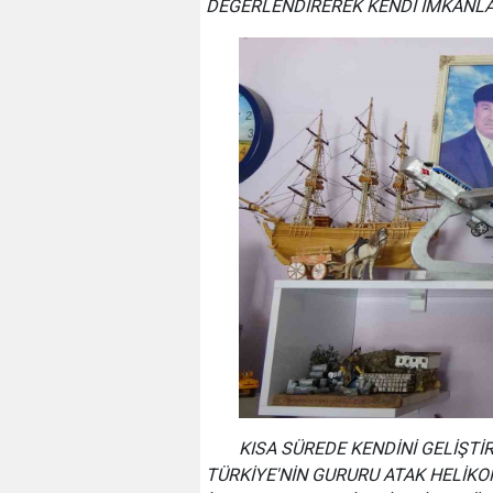
DEĞERLENDİREREK KENDİ İMKANLA
KISA SÜREDE KENDİNİ GELİŞTİ
TÜRKİYE'NİN GURURU ATAK HELİKOP