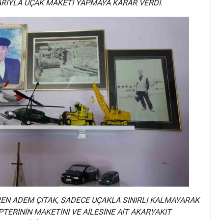
RIYLA UÇAK MAKETİ YAPMAYA KARAR VERDİ.
REN ADEM ÇITAK, SADECE UÇAKLA SINIRLI KALMAYARAK
TERİNİN MAKETİNİ VE AİLESİNE AİT AKARYAKIT