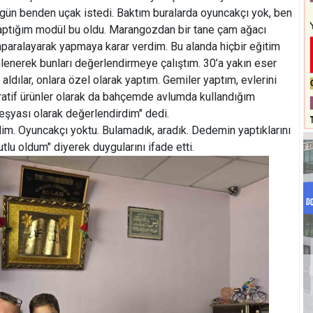
 gün benden uçak istedi. Baktım buralarda oyuncakçı yok, ben
 yaptığım modül bu oldu. Marangozdan bir tane çam ağacı
ımparalayarak yapmaya karar verdim. Bu alanda hiçbir eğitim
enerek bunları değerlendirmeye çalıştım. 30’a yakın eser
ldılar, onlara özel olarak yaptım. Gemiler yaptım, evlerini
oratif ürünler olarak da bahçemde avlumda kullandığım
eşyası olarak değerlendirdim" dedi.
m. Oyuncakçı yoktu. Bulamadık, aradık. Dedemin yaptıklarını
lu oldum" diyerek duygularını ifade etti.