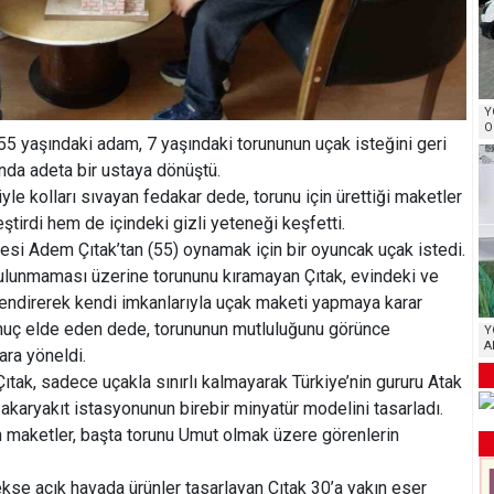
Y
O
55 yaşındaki adam, 7 yaşındaki torununun uçak isteğini geri
da adeta bir ustaya dönüştü.
e kolları sıvayan fedakar dede, torunu için ürettiği maketler
tirdi hem de içindeki gizli yeteneği keşfetti.
si Adem Çıtak’tan (55) oynamak için bir oyuncak uçak istedi.
bulunmaması üzerine torununu kıramayan Çıtak, evindeki ve
endirerek kendi imkanlarıyla uçak maketi yapmaya karar
sonuç elde eden dede, torununun mutluluğunu görünce
Y
A
lara yöneldi.
ıtak, sadece uçakla sınırlı kalmayarak Türkiye’nin gururu Atak
t akaryakıt istasyonunun birebir minyatür modelini tasarladı.
ken maketler, başta torunu Umut olmak üzere görenlerin
se açık havada ürünler tasarlayan Çıtak 30’a yakın eser