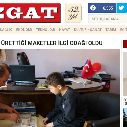
8,555
SAĞLIK
EKONOMİ
TEKNOLOJİ
HAYAT
KÜLTÜR - SANAT
TARIM
EĞİ
 ÜRETTİĞİ MAKETLER İLGİ ODAĞI OLDU
Y
E