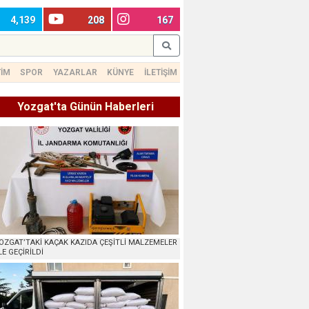
4,139
208
167
TİM
SPOR
YAZARLAR
KÜNYE
İLETİŞİM
Yozgat'ta Günün Haberleri
OZGAT’TAKİ KAÇAK KAZIDA ÇEŞİTLİ MALZEMELER
LE GEÇİRİLDİ