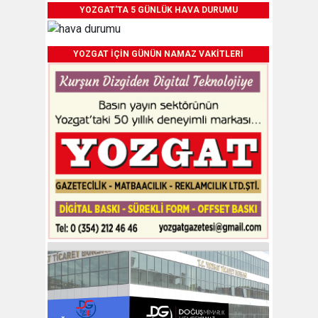
YOZGAT'TA 5 GÜNLÜK HAVA DURUMU
YOZGAT İÇİN GÜNÜN NAMAZ VAKİTLERİ