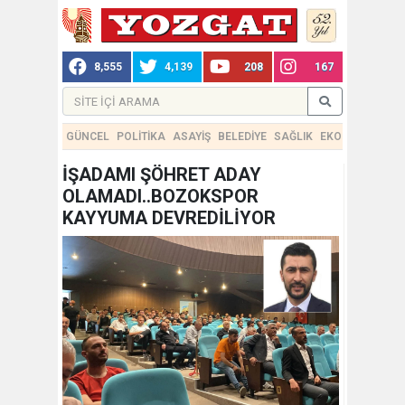
8,555
4,139
208
167
GÜNCEL
POLİTİKA
ASAYİŞ
BELEDİYE
SAĞLIK
EKONOMİ
TEKN
İŞADAMI ŞÖHRET ADAY
OLAMADI..BOZOKSPOR
KAYYUMA DEVREDİLİYOR