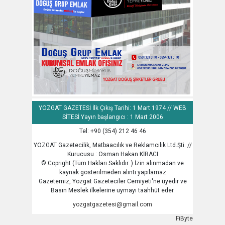
YOZGAT GAZETESİ İlk Çıkış Tarihi: 1 Mart 1974 // WEB
SİTESİ Yayın başlangıcı : 1 Mart 2006
Tel: +90 (354) 212 46 46
YOZGAT Gazetecilik, Matbaacılık ve Reklamcılık Ltd.Şti. //
Kurucusu : Osman Hakan KİRACI
© Copright (Tüm Hakları Saklıdır. ) İzin alınmadan ve
kaynak gösterilmeden alıntı yapılamaz
Gazetemiz, Yozgat Gazeteciler Cemiyeti'ne üyedir ve
Basın Meslek ilkelerine uymayı taahhüt eder.
yozgatgazetesi@gmail.com
FiByte