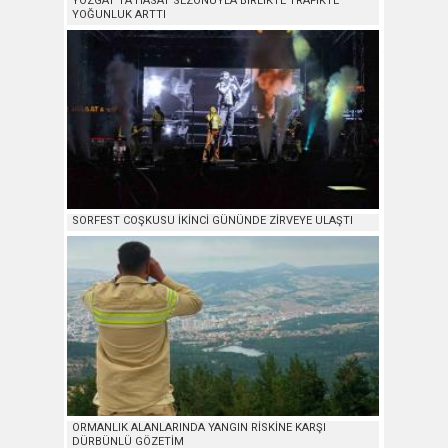
YOZGAT’TA HASAT SEZONUYLA BİRLİKTE TRAFİKTE
YOĞUNLUK ARTTI
SORFEST COŞKUSU İKİNCİ GÜNÜNDE ZİRVEYE ULAŞTI
ORMANLIK ALANLARINDA YANGIN RİSKİNE KARŞI
DÜRBÜNLÜ GÖZETİM