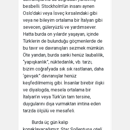
besbelli. Stockholm’ün insanı aynen
Oslo’daki veya İsveç kırsalındaki gibi
veya ne bileyim ortalama bir İtalyan gibi
sevecen, güleryüzlü ve yardımsever.
Hatta burda on yılardır yaşayan, içinde
Türklerin de bulunduğu göçmenlerde de
bu tavır ve davranışları sezmek mümkün.
Öte yandan, burda sanki henüz laubalilik,
“yapışkanlık”, nüktedanlık, vb. tarzı,
bizim coğrafyada sık sık rastlanan, daha
‘gevşek” davranışlar henüz
keşfedilmemiş gibi. İnsanlar birebir ilişki
ve diyalogda, mesela ortalama bir
İtalyan’ın veya Türk’ün tam tersine,
duygularını dışa vurmaktan imtina eden
tarzda ölçülü ve mesafeli.
Burda üç gün kalıp
konaklayacağımız
Star Sollentuna oteli