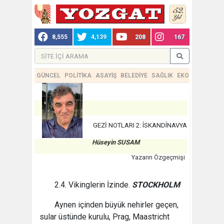
8,555
4,139
208
167
GÜNCEL
POLİTİKA
ASAYİŞ
BELEDİYE
SAĞLIK
EKONOMİ
TEKN
GEZİ NOTLARI 2: ÍSKANDÍNAVYA
Hüseyin SUSAM
Yazarın Özgeçmişi
2.4. Vikinglerin İzinde.
STOCKHOLM
Aynen içinden büyük nehirler geçen,
sular üstünde kurulu, Prag, Maastricht