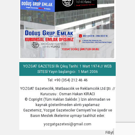
YOZGAT GAZETESİ İlk Çıkış Tarihi: 1 Mart 1974 // WEB
SİTESİ Yayın başlangıcı : 1 Mart 2006
Tel: +90 (354) 212 46 46
YOZGAT Gazetecilik, Matbaacılık ve Reklamcılık Ltd.Şti. //
Kurucusu : Osman Hakan KİRACI
© Copright (Tüm Hakları Saklıdır. ) İzin alınmadan ve
kaynak gösterilmeden alıntı yapılamaz
Gazetemiz, Yozgat Gazeteciler Cemiyeti'ne üyedir ve
Basın Meslek ilkelerine uymayı taahhüt eder.
yozgatgazetesi@gmail.com
FiByte