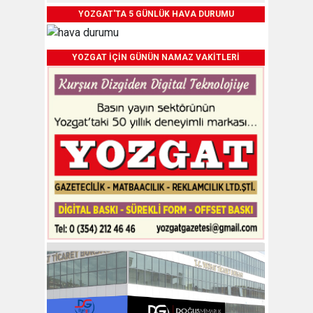
YOZGAT'TA 5 GÜNLÜK HAVA DURUMU
YOZGAT İÇİN GÜNÜN NAMAZ VAKİTLERİ