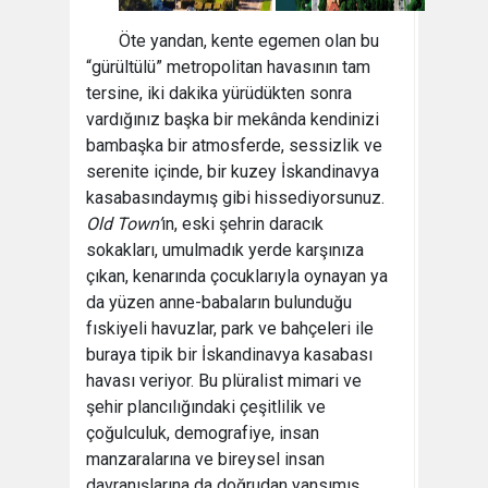
Öte yandan, kente egemen olan bu
“gürültülü” metropolitan havasının tam
tersine, iki dakika yürüdükten sonra
vardığınız başka bir mekânda kendinizi
bambaşka bir atmosferde, sessizlik ve
serenite içinde, bir kuzey İskandinavya
kasabasındaymış gibi hissediyorsunuz.
Old Town’
ın, eski şehrin daracık
sokakları, umulmadık yerde karşınıza
çıkan, kenarında çocuklarıyla oynayan ya
da yüzen anne-babaların bulunduğu
fıskiyeli havuzlar, park ve bahçeleri ile
buraya tipik bir İskandinavya kasabası
havası veriyor. Bu plüralist mimari ve
şehir plancılığındaki çeşitlilik ve
çoğulculuk, demografiye, insan
manzaralarına ve bireysel insan
davranışlarına da doğrudan yansımış