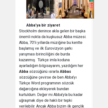
Abba’ya bir ziyaret
Stockholm denince akla gelen bir başka
önemli nokta da kuşkusuz Abba müzesi.
Abba, 70’li yıllarda müziğine bu kentte
başlamış ve ilk Eurovizyon şarkı
yarışması birinciliğini de burda
kazanmış. Türkçe imla koduna
ayarladığım bilgisayarım, yazdığım her
Abba
sözcüğünü ısrarla
Abbas
sözcüğüne çevirse de ben Abba’yı
Türkçe Word programının sözcük
dağarcığına ekleyerek bundan
kurtuldum. Değer mi Abba’yla bu kadar
uğraşmak diye de haklı bir tepki
verilebilir. Ancak Abba bizim ilk gençlik