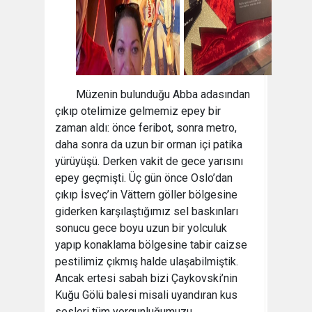
Müzenin bulunduğu Abba adasından
çıkıp otelimize gelmemiz epey bir
zaman aldı: önce feribot, sonra metro,
daha sonra da uzun bir orman içi patika
yürüyüşü. Derken vakit de gece yarısını
epey geçmişti. Üç gün önce Oslo’dan
çıkıp İsveç’in Vättern göller bölgesine
giderken karşılaştığımız sel baskınları
sonucu gece boyu uzun bir yolculuk
yapıp konaklama bölgesine tabir caizse
pestilimiz çıkmış halde ulaşabilmiştik.
Ancak ertesi sabah bizi Çaykovski’nin
Kuğu Gölü balesi misali uyandıran kus
sesleri tüm yorgunluğumuzu