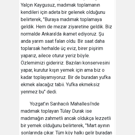
Yalçın Kaygusuz, madımak toplamanın
kendileri için adeta bir gelenek olduğunu
belirterek, "Buraya madımak toplamaya
geldik. Hem de mezar ziyaretine geldik. Biz
normalde Ankara’da ikamet ediyoruz. Şu
anda yarım saat falan oldu. Bir saat daha
toplarsak herhalde üç eviz, birer pişirim
yaparız, ailece oturur yeriz böyle.
Özlemimizi gideririz. Bazıları konservesini
yapar, kurutur kışın yemek için ama biz o
kadar toplayamıyoruz. Bir de buradan yufka
ekmek alacağız tabii. Yufka ekmeksiz
yenmez bu" dedi.
Yozgat’ın Sarıhacılı Mahallesi’nde
madımak toplayan Tülay Durak ise
madımağın zahmetli ancak oldukça lezzetli
bir yemek olduğunu belirterek, "Mart ayının
sonlarında çıkar. Tüm köy halkı gelir buradan