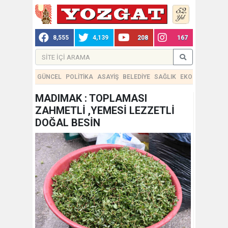
8,555
4,139
208
167
GÜNCEL
POLİTİKA
ASAYİŞ
BELEDİYE
SAĞLIK
EKONOMİ
TEKN
MADIMAK : TOPLAMASI
ZAHMETLİ ,YEMESİ LEZZETLİ
DOĞAL BESİN