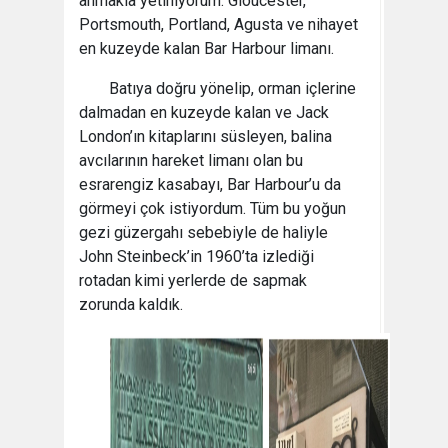
anmakla yetiniyorum: Gloucester,
Portsmouth, Portland, Agusta ve nihayet
en kuzeyde kalan Bar Harbour limanı.
Batıya doğru yönelip, orman içlerine
dalmadan en kuzeyde kalan ve Jack
London’ın kitaplarını süsleyen, balina
avcılarının hareket limanı olan bu
esrarengiz kasabayı, Bar Harbour’u da
görmeyi çok istiyordum. Tüm bu yoğun
gezi güzergahı sebebiyle de haliyle
John Steinbeck’in 1960’ta izlediği
rotadan kimi yerlerde de sapmak
zorunda kaldık.