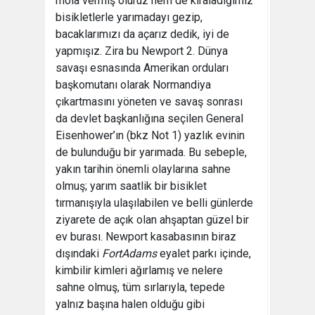
mola vermiş oluruz hem de kiraladığımız
bisikletlerle yarımadayı gezip,
bacaklarımızı da açarız dedik, iyi de
yapmışız. Zira bu Newport 2. Dünya
savaşı esnasında Amerikan orduları
başkomutanı olarak Normandiya
çıkartmasını yöneten ve savaş sonrası
da devlet başkanlığına seçilen General
Eisenhower’ın (bkz Not 1) yazlık evinin
de bulunduğu bir yarımada. Bu sebeple,
yakın tarihin önemli olaylarına sahne
olmuş; yarım saatlik bir bisiklet
tırmanışıyla ulaşılabilen ve belli günlerde
ziyarete de açık olan ahşaptan güzel bir
ev burası. Newport kasabasının biraz
dışındaki
Fort
Adams
eyalet parkı içinde,
kimbilir kimleri ağırlamış ve nelere
sahne olmuş, tüm sırlarıyla, tepede
yalnız başına halen olduğu gibi