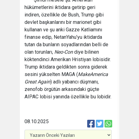
hükümetlerini iktidara getirip geri
indiren, özellikle de Bush, Trump gibi
devlet başkanlarını bir marionet gibi
kullanan ve şu anki Gazze Katliamını
finanse edip, NetanYahu’yu iktidarda
tutan da bunların soyadlarından belli de
olan torunları,
Neo-Con
diye bilinen
köktendinci Amerikan Hristiyan lobisidir.
Trump iktidara geldikten sonra giderek
sesini yükselten MAGA (
Make
America
Great Again
) adlı yabancı düşmanı,
zenofob örgütün arkasındaki güçte
AIPAC lobisi yanında özellikle bu lobidir.
08.10.2025