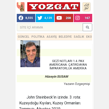
8,555
4,139
208
167
GÜNCEL
POLİTİKA
ASAYİŞ
BELEDİYE
SAĞLIK
EKONOMİ
TEKN
GEZİ NOTLARI 1.4. PAX
AMERICANA: ÇATIRDAYAN
ÍMPARATORLUK AMERİKA
Hüseyin SUSAM
Yazarın Özgeçmişi
John Steinbeck’in izinde. 3. rota:
Kuzeydoğu Kıyıları, Kuzey Ormanları.
Temmuz- Ağustos 2019