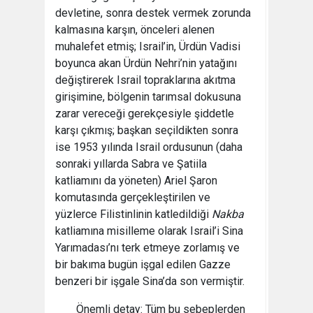
devletine, sonra destek vermek zorunda
kalmasına karşın, önceleri alenen
muhalefet etmiş; Israil’in, Ürdün Vadisi
boyunca akan Ürdün Nehri’nin yatağını
değiştirerek Israil topraklarına akıtma
girişimine, bölgenin tarımsal dokusuna
zarar vereceği gerekçesiyle şiddetle
karşı çıkmış; başkan seçildikten sonra
ise 1953 yılında Israil ordusunun (daha
sonraki yıllarda Sabra ve Şatiila
katliamını da yöneten) Ariel Şaron
komutasında gerçekleştirilen ve
yüzlerce Filistinlinin katledildiği
Nakba
katliamına misilleme olarak Israil’i Sina
Yarımadası’nı terk etmeye zorlamış ve
bir bakıma bugün işgal edilen Gazze
benzeri bir işgale Sina’da son vermiştir.
Önemli detay: Tüm bu sebeplerden