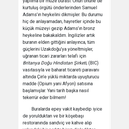
yapılma bir müze burası. Onun önüne de
kurtuluş örgütü önderlerinden Samuel
Adams’ın heykelini dikmişler. Bu durumu
hiç de anlayamadan, hayretler içinde bu
küçük müzeyi gezip Adams’ın bronz
heykeline bakakaldım. İngilizler artık
buranın elden gittiğini anlayınca, tüm
güçlerini Uzakdoğu’ya yöneltmişler,
uğranan ticari zararları telafi için
Britanya Doğu Hindistan Şirketi
, (BIC)
vasıtasıyla ve baharat ticareti paravanı
altında Çin’e yüklü miktarda uyuşturucu
madde (Opium yani Afyon) satısına
başlamışlar. Yani tarih başka nasıl
tekerrür eder bilmem!
Buralarda epey vakit kaybedip iyice
de yorulduktan ve bir köşebaşı
restoranında sandviç ve kahve alıp