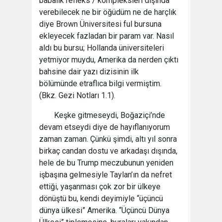
babalık refleks / kompleksleri dışında
verebilecek ne bir öğüdüm ne de harçlık
diye Brown Üniversitesi ful bursuna
ekleyecek fazladan bir param var. Nasıl
aldı bu bursu; Hollanda üniversiteleri
yetmiyor muydu, Amerika da nerden çıktı
bahsine dair yazı dizisinin ilk
bölümünde etraflıca bilgi vermiştim.
(Bkz. Gezi Notları 1.1).
Keşke gitmeseydi, Boğaziçi’nde
devam etseydi diye de hayıflanıyorum
zaman zaman. Çünkü şimdi, altı yıl sonra
birkaç candan dostu ve arkadaşı dışında,
hele de bu Trump meczubunun yeniden
işbaşına gelmesiyle Taylan’ın da nefret
ettiği, yaşanması çok zor bir ülkeye
dönüştü bu, kendi deyimiyle “üçüncü
dünya ülkesi” Amerika. “Üçüncü Dünya