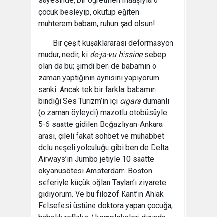
sayesinde, bir öğretmen maaşıyla 6
çocuk besleyip, okutup eğiten
muhterem babam, ruhun şad olsun!
Bir çeşit kuşaklararası deformasyon
mudur, nedir, ki
de-ja-vu hissine
sebep
olan da bu; şimdi ben de babamın o
zaman yaptığının aynısını yapıyorum
sanki. Ancak tek bir farkla: babamın
bindiği Ses Turizm’in içi
cıgara
dumanlı
(o zaman öyleydi) mazotlu otobüsüyle
5-6 saatte gidilen Boğazlıyan-Ankara
arası, çileli fakat sohbet ve muhabbet
dolu neşeli yolculuğu gibi ben de Delta
Airways’in Jumbo jetiyle 10 saatte
okyanusötesi Amsterdam-Boston
seferiyle küçük oğlan Taylan’ı ziyarete
gidiyorum. Ve bu filozof Kant’ın Ahlak
Felsefesi üstüne doktora yapan çocuğa,