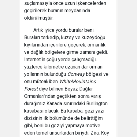
suçlamasıyla önce uzun işkencelerden
geçirilerek buranın meydanında
öldürülmüştür.
Artık iyice yordu buralar beni.
Buraları terkedip, kuzey ve kuzeydoğu
kıyılarından içerilere geçerek, ormanlık
ve dağlık bölgelere girme zamanı geldi.
Internet’in çoğu yerde çalışmadığı,
yüzlerce kilometre uzanan dar orman
yollarının bulunduğu
Conway
bölgesi ve
onu müteakiben
White
Mouintains
Forest
diye bilinen Beyaz Dağlar
Ormanları’ndan geçtikten sonra varış
durağımız Kanada sınırındaki Burlington
kasabası olacak. Bu kasaba, gezi yazı
dizisinin ilk bölümünde de belirttiğim
gibi, beni bu geziyi yapmaya motive
eden temel unsurlardan biriydi. Zira, Köy