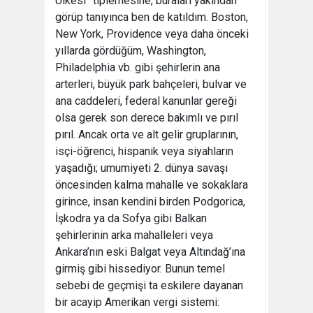
Ülkesi” tiplemesine, buraları yakından
görüp tanıyınca ben de katıldım. Boston,
New York, Providence veya daha önceki
yıllarda gördüğüm, Washington,
Philadelphia vb. gibi şehirlerin ana
arterleri, büyük park bahçeleri, bulvar ve
ana caddeleri, federal kanunlar gereği
olsa gerek son derece bakımlı ve pırıl
pırıl. Ancak orta ve alt gelir gruplarının,
isçi-öğrenci, hispanik veya siyahların
yaşadığı; umumiyeti 2. dünya savaşı
öncesinden kalma mahalle ve sokaklara
girince, insan kendini birden Podgorica,
İşkodra ya da Sofya gibi Balkan
şehirlerinin arka mahalleleri veya
Ankara’nın eski Balgat veya Altındağ’ına
girmiş gibi hissediyor. Bunun temel
sebebi de geçmişi ta eskilere dayanan
bir acayip Amerikan vergi sistemi: