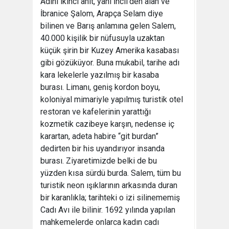
Adını ikinci ahit, yani İncil’den alan ve
İbranice Şalom, Arapça Selam diye
bilinen ve Barış anlamına gelen Salem,
40.000 kişilik bir nüfusuyla uzaktan
küçük şirin bir Kuzey Amerika kasabası
gibi gözüküyor. Buna mukabil, tarihe adı
kara lekelerle yazılmış bir kasaba
burası. Limanı, geniş kordon boyu,
koloniyal mimariyle yapılmış turistik otel
restoran ve kafelerinin yarattığı
kozmetik cazibeye karşın, nedense iç
karartan, adeta habire “git burdan”
dedirten bir his uyandırıyor insanda
burası. Ziyaretimizde belki de bu
yüzden kısa sürdü burda. Salem, tüm bu
turistik neon ışıklarının arkasında duran
bir karanlıkla; tarihteki o izi silinememiş
Cadı Avı ile bilinir. 1692 yılında yapılan
mahkemelerde onlarca kadın cadı