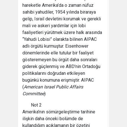
hareketle Amerika’da o zaman nüfuz
sahibi yahudiler, 1954 yılında biraraya
gelip, Israil devletini korumak ve gerekli
mali ve askeri yardımlar için lobi
faaliyetleri yürütmek üzere halk arasında
“Yahudi Lobisi” olarakta bilinen AIPAC
adlı örgütü kurmuştur. Eisenhower
dönemlerinde elle tutulur bir faaliyet
gösteremeyen bu örgüt daha sonraları
giderek güçlenmiş ve ABD’nin Ortadoğu
politikalarını doğrudan etkileyen
bugünkü konumuna erişmiştir. AIPAC
(
American Israel Public Affairs
Committee
)
Not 2
Amerika’nın sömürgeleştirme tarihine
ilişkin daha önceki bolümde de
kullandığım açıklamanın bir özetini