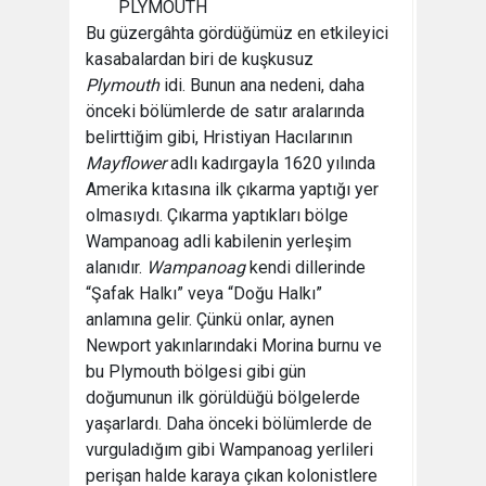
PLYMOUTH
Bu güzergâhta gördüğümüz en etkileyici
kasabalardan biri de kuşkusuz
Plymouth
idi. Bunun ana nedeni, daha
önceki bölümlerde de satır aralarında
belirttiğim gibi, Hristiyan Hacılarının
Mayflower
adlı kadırgayla 1620 yılında
Amerika kıtasına ilk çıkarma yaptığı yer
olmasıydı. Çıkarma yaptıkları bölge
Wampanoag adli kabilenin yerleşim
alanıdır.
Wampanoag
kendi dillerinde
“Şafak Halkı” veya “Doğu Halkı”
anlamına gelir. Çünkü onlar, aynen
Newport yakınlarındaki Morina burnu ve
bu Plymouth bölgesi gibi gün
doğumunun ilk görüldüğü bölgelerde
yaşarlardı. Daha önceki bölümlerde de
vurguladığım gibi Wampanoag yerlileri
perişan halde karaya çıkan kolonistlere