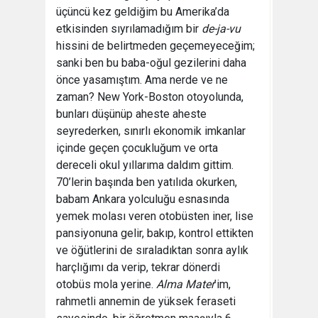
üçüncü kez geldiğim bu Amerika’da
etkisinden sıyrılamadığım bir
de-ja-vu
hissini de belirtmeden geçemeyeceğim;
sanki ben bu baba-oğul gezilerini daha
önce yasamıştım. Ama nerde ve ne
zaman? New York-Boston otoyolunda,
bunları düşünüp aheste aheste
seyrederken, sınırlı ekonomik imkanlar
içinde geçen çocukluğum ve orta
dereceli okul yıllarıma daldım gittim.
70’lerin başında ben yatılıda okurken,
babam Ankara yolculuğu esnasında
yemek molası veren otobüsten iner, lise
pansiyonuna gelir, bakıp, kontrol ettikten
ve öğütlerini de sıraladıktan sonra aylık
harçlığımı da verip, tekrar dönerdi
otobüs mola yerine.
Alma Mater
’im,
rahmetli annemin de yüksek feraseti