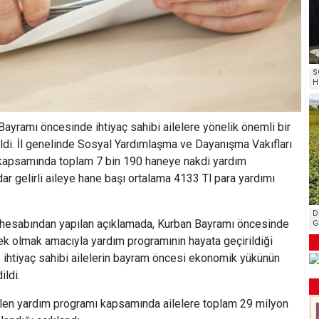
S
H
 Bayramı öncesinde ihtiyaç sahibi ailelere yönelik önemli bir
ldi. İl genelinde Sosyal Yardımlaşma ve Dayanışma Vakıfları
a kapsamında toplam 7 bin 190 haneye nakdi yardım
dar gelirli aileye hane başı ortalama 4133 Tl para yardımı
D
 hesabından yapılan açıklamada, Kurban Bayramı öncesinde
G
tek olmak amacıyla yardım programının hayata geçirildiği
le ihtiyaç sahibi ailelerin bayram öncesi ekonomik yükünün
ildi.
rilen yardım programı kapsamında ailelere toplam 29 milyon