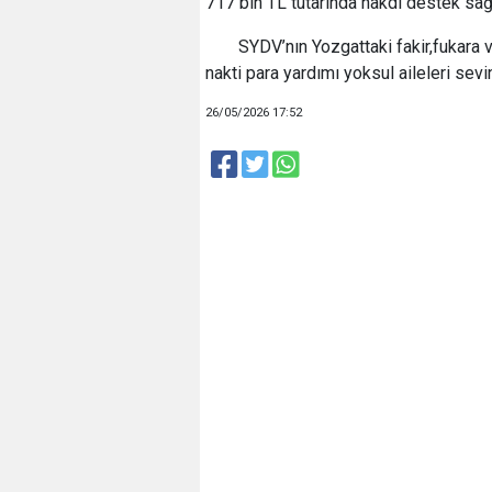
717 bin TL tutarında nakdi destek sağl
SYDV’nın Yozgattaki fakir,fukara 
nakti para yardımı yoksul aileleri sevin
26/05/2026 17:52