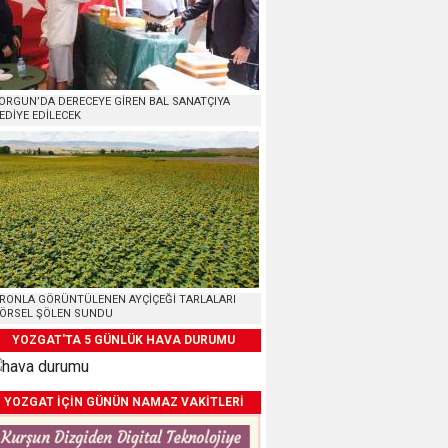
ORGUN’DA DERECEYE GİREN BAL SANATÇIYA
EDİYE EDİLECEK
RONLA GÖRÜNTÜLENEN AYÇİÇEĞİ TARLALARI
ÖRSEL ŞÖLEN SUNDU
YOZGAT'TA 5 GÜNLÜK HAVA DURUMU
YOZGAT İÇİN GÜNÜN NAMAZ VAKİTLERİ