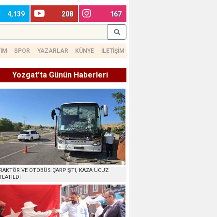
4,139
208
167
TİM
SPOR
YAZARLAR
KÜNYE
İLETİŞİM
Yozgat'ta Günün Haberleri
RAKTÖR VE OTOBÜS ÇARPIŞTI, KAZA UCUZ
TLATILDI