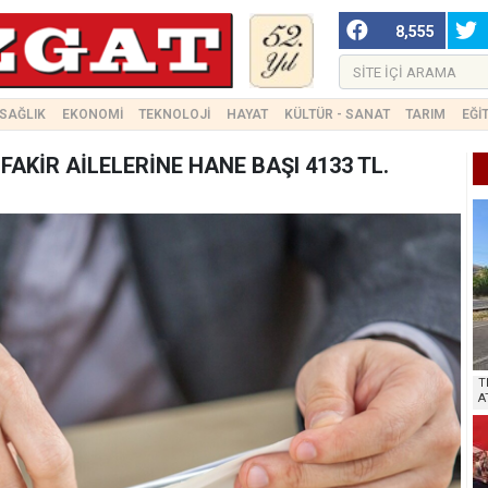
8,555
SAĞLIK
EKONOMİ
TEKNOLOJİ
HAYAT
KÜLTÜR - SANAT
TARIM
EĞİ
AKİR AİLELERİNE HANE BAŞI 4133 TL.
T
A