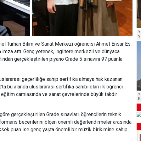
Y
S
el Turhan Bilim ve Sanat Merkezi öğrencisi Ahmet Ensar Es,
a imza attı. Genç yetenek, İngiltere merkezli ve dünyaca
ından gerçekleştirilen piyano Grade 5 sınavını 97 puanla
slararası geçerliliğe sahip sertifika almaya hak kazanan
 bu alanda uluslararası sertifika sahibi olan ilk öğrenci
ı, eğitim camiasında ve sanat çevrelerinde büyük takdir
Y
K
göre gerçekleştirilen Grade sınavları, öğrencilerin teknik
erformans becerilerini ölçen önemli değerlendirmeler arasında
üksek puan ise genç yaşta önemli bir müzik birikimine sahip