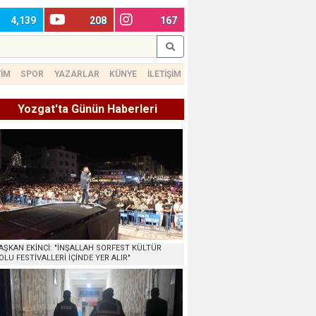
4,139
208
167
TİM
SPOR
YAZARLAR
KÜNYE
İLETİŞİM
Yozgat'ta Günün Haberleri
AŞKAN EKİNCİ: "İNŞALLAH SORFEST KÜLTÜR
OLU FESTİVALLERİ İÇİNDE YER ALIR"