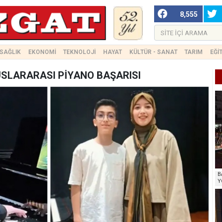
8,555
SAĞLIK
EKONOMİ
TEKNOLOJİ
HAYAT
KÜLTÜR - SANAT
TARIM
EĞİ
USLARARASI PİYANO BAŞARISI
B
Y