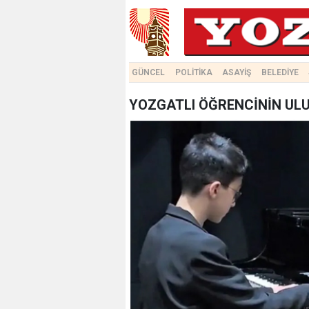
GÜNCEL
POLİTİKA
ASAYİŞ
BELEDİYE
YOZGATLI ÖĞRENCİNİN UL