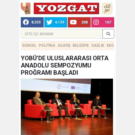
8,555
4,139
208
167
GÜNCEL
POLİTİKA
ASAYİŞ
BELEDİYE
SAĞLIK
EKONOMİ
TEKN
YOBÜ’DE ULUSLARARASI ORTA
ANADOLU SEMPOZYUMU
PROĞRAMI BAŞLADI