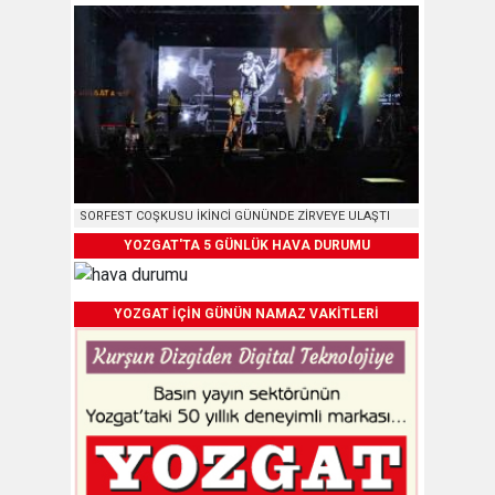
SORFEST COŞKUSU İKİNCİ GÜNÜNDE ZİRVEYE ULAŞTI
YOZGAT'TA 5 GÜNLÜK HAVA DURUMU
YOZGAT İÇİN GÜNÜN NAMAZ VAKİTLERİ