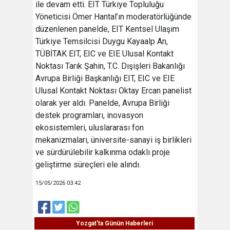
ile devam etti. EIT Türkiye Topluluğu
Yöneticisi Ömer Hantal’ın moderatörlüğünde
düzenlenen panelde, EIT Kentsel Ulaşım
Türkiye Temsilcisi Duygu Kayaalp An,
TÜBİTAK EIT, EIC ve EIE Ulusal Kontakt
Noktası Tarık Şahin, T.C. Dışişleri Bakanlığı
Avrupa Birliği Başkanlığı EIT, EIC ve EIE
Ulusal Kontakt Noktası Oktay Ercan panelist
olarak yer aldı. Panelde, Avrupa Birliği
destek programları, inovasyon
ekosistemleri, uluslararası fon
mekanizmaları, üniversite-sanayi iş birlikleri
ve sürdürülebilir kalkınma odaklı proje
geliştirme süreçleri ele alındı.
15/05/2026 03:42
Yozgat'ta Günün Haberleri