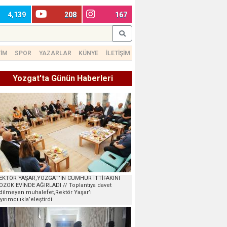
4,139
208
167
TİM
SPOR
YAZARLAR
KÜNYE
İLETİŞİM
Yozgat'ta Günün Haberleri
EKTÖR YAŞAR,YOZGAT’IN CUMHUR İTTİFAKINI
OZOK EVİNDE AĞIRLADI // Toplantıya davet
dilmeyen muhalefet,Rektör Yaşar’ı
ayırımcılıkla’eleştirdi