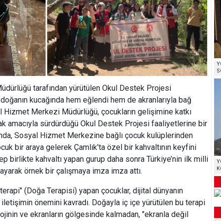
Y
S
dürlüğü tarafından yürütülen Okul Destek Projesi
 doğanın kucağında hem eğlendi hem de akranlarıyla bağ
l Hizmet Merkezi Müdürlüğü, çocukların gelişimine katkı
k amacıyla sürdürdüğü Okul Destek Projesi faaliyetlerine bir
mında, Sosyal Hizmet Merkezine bağlı çocuk kulüplerinden
k bir araya gelerek Çamlık'ta özel bir kahvaltının keyfini
p birlikte kahvaltı yapan gurup daha sonra Türkiye’nin ilk milli
Y
K
ayarak örnek bir çalışmaya imza imza attı.
erapi" (Doğa Terapisi) yapan çocuklar, dijital dünyanın
 iletişimin önemini kavradı. Doğayla iç içe yürütülen bu terapi
ojinin ve ekranların gölgesinde kalmadan, "ekranla değil