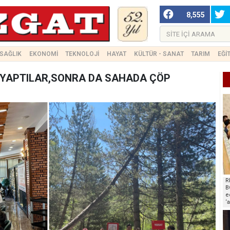
8,555
SAĞLIK
EKONOMİ
TEKNOLOJİ
HAYAT
KÜLTÜR - SANAT
TARIM
EĞİ
 YAPTILAR,SONRA DA SAHADA ÇÖP
R
B
e
‘