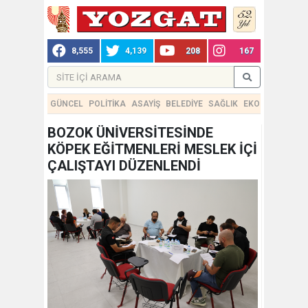
8,555
4,139
208
167
GÜNCEL
POLİTİKA
ASAYİŞ
BELEDİYE
SAĞLIK
EKONOMİ
TEKN
BOZOK ÜNİVERSİTESİNDE
KÖPEK EĞİTMENLERİ MESLEK İÇİ
ÇALIŞTAYI DÜZENLENDİ