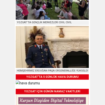
YOZGAT’TA GENÇLİK MERKEZLERİ CIVIL CIVIL
HEMŞEHRİMİZ ERDOĞAN PAŞA ORGENERALLİĞE YÜKSELDİ
YOZGAT'TA 5 GÜNLÜK HAVA DURUMU
YOZGAT İÇİN GÜNÜN NAMAZ VAKİTLERİ