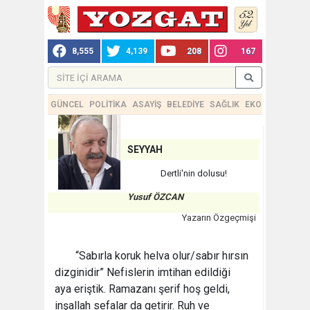
8,555
4,139
208
167
GÜNCEL
POLİTİKA
ASAYİŞ
BELEDİYE
SAĞLIK
EKONOMİ
TEKN
SEYYAH
Dertli'nin dolusu!
Yusuf ÖZCAN
Yazarın Özgeçmişi
“Sabırla koruk helva olur/sabır hırsın
dizginidir” Nefislerin imtihan edildiği
aya eriştik. Ramazanı şerif hoş geldi,
inşallah sefalar da getirir. Ruh ve