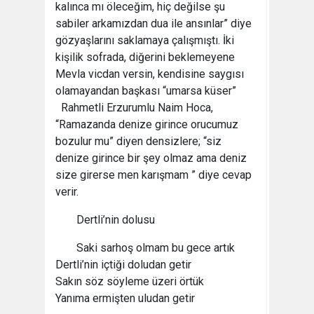
kalınca mı öleceğim, hiç değilse şu
sabiler arkamızdan dua ile ansınlar” diye
gözyaşlarını saklamaya çalışmıştı. İki
kişilik sofrada, diğerini beklemeyene
Mevla vicdan versin, kendisine saygısı
olamayandan başkası “umarsa küser”
Rahmetli Erzurumlu Naim Hoca,
“Ramazanda denize girince orucumuz
bozulur mu” diyen densizlere; “siz
denize girince bir şey olmaz ama deniz
size girerse men karışmam ” diye cevap
verir.
Dertli’nin dolusu
Saki sarhoş olmam bu gece artık
Dertli’nin içtiği doludan getir
Sakın söz söyleme üzeri örtük
Yanıma ermişten uludan getir