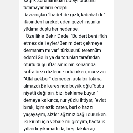
sağlık sorunlarından dolayı orucunu
tutamayanların edepli
davranışları.”İbadet de gizli, kabahat de”
ilksinden hareket eden güzel insanlar
yâdıma düştü her nedense.
Özellikle Bekir Dede; “Bu dert beni iflah
etmez deli eyler/Benim dert çekmeye
dermanım mı var” türküsünü terennüm
ederdi.Gelin ya da torunları tarafından
oturtulduğu iftar sinisinin kenarında
sofra bezi dizlerine örtülürken, müezzin
“Allahuekber” demeden asla bir lokma
almazdı.Bir keresinde büyük oğlu,“baba
niyetli değilsin, bizi bekleme buyur ”
demeye kalkınca, nur yüzlü ihtiyar; “evlat
bırak, içim ezik zaten, bari o hazzı
yaşayayım, sizler ağzınız bağlı dururken,
iki kırıntı için vebale mi gireyim, hastalık
yıllardır yıkamadı da, beş dakika aç