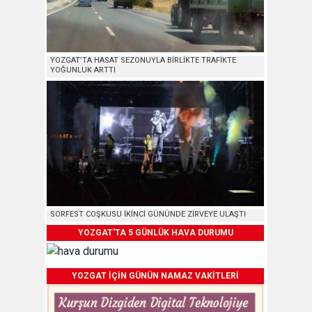
YOZGAT’TA HASAT SEZONUYLA BİRLİKTE TRAFİKTE
YOĞUNLUK ARTTI
SORFEST COŞKUSU İKİNCİ GÜNÜNDE ZİRVEYE ULAŞTI
YOZGAT'TA 5 GÜNLÜK HAVA DURUMU
YOZGAT İÇİN GÜNÜN NAMAZ VAKİTLERİ