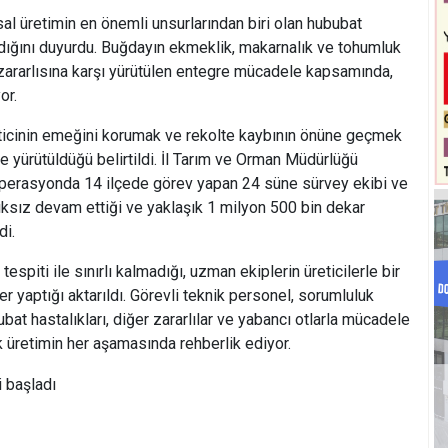
msal üretimin en önemli unsurlarından biri olan hububat
dığını duyurdu. Buğdayın ekmeklik, makarnalık ve tohumluk
zararlısına karşı yürütülen entegre mücadele kapsamında,
or.
reticinin emeğini korumak ve rekolte kaybının önüne geçmek
le yürütüldüğü belirtildi. İl Tarım ve Orman Müdürlüğü
operasyonda 14 ilçede görev yapan 24 süne sürvey ekibi ve
lıksız devam ettiği ve yaklaşık 1 milyon 500 bin dekar
di.
espiti ile sınırlı kalmadığı, uzman ekiplerin üreticilerle bir
r yaptığı aktarıldı. Görevli teknik personel, sorumluluk
ubat hastalıkları, diğer zararlılar ve yabancı otlarla mücadele
k üretimin her aşamasında rehberlik ediyor.