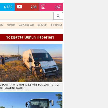
4,139
208
167
TİM
SPOR
YAZARLAR
KÜNYE
İLETİŞİM
Yozgat'ta Günün Haberleri
OZGAT’TA OTOMOBİL İLE MİNİBÜS ÇARPIŞTI: 2
İŞİ HAYATINI KAYBETTİ