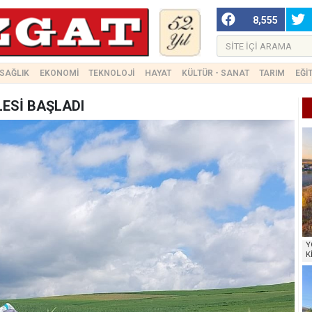
8,555
SAĞLIK
EKONOMİ
TEKNOLOJİ
HAYAT
KÜLTÜR - SANAT
TARIM
EĞİ
ESİ BAŞLADI
Y
K