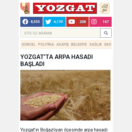
8,555
4,139
208
167
GÜNCEL
POLİTİKA
ASAYİŞ
BELEDİYE
SAĞLIK
EKONOMİ
TEKN
YOZGAT’TA ARPA HASADI
BAŞLADI
Yozgat’ın Boğazlıyan ilçesinde arpa hasadı