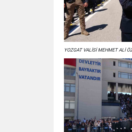
YOZGAT VALİSİ MEHMET ALİ Ö