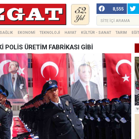
8,555
SAĞLIK
EKONOMİ
TEKNOLOJİ
HAYAT
KÜLTÜR - SANAT
TARIM
EĞİ
 POLİS ÜRETİM FABRİKASI GİBİ
Y