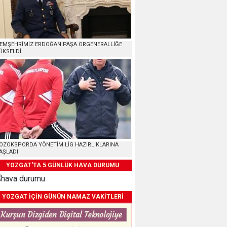
EMŞEHRİMİZ ERDOĞAN PAŞA ORGENERALLİĞE
ÜKSELDİ
OZOKSPORDA YÖNETİM LİG HAZIRLIKLARINA
AŞLADI
YOZGAT'TA 5 GÜNLÜK HAVA DURUMU
YOZGAT İÇİN GÜNÜN NAMAZ VAKİTLERİ