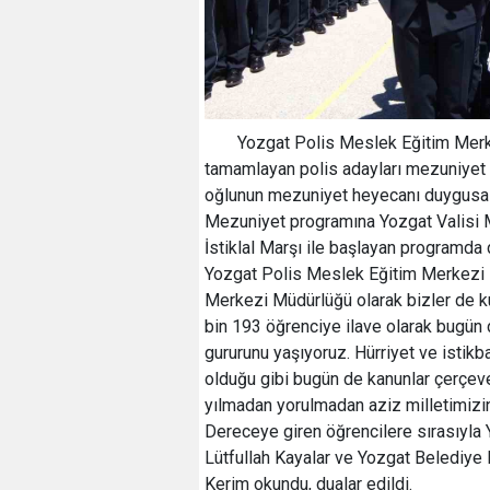
Yozgat Polis Meslek Eğitim Merk
tamamlayan polis adayları mezuniyet 
oğlunun mezuniyet heyecanı duygusal
Mezuniyet programına Yozgat Valisi M
İstiklal Marşı ile başlayan programda
Yozgat Polis Meslek Eğitim Merkezi 
Merkezi Müdürlüğü olarak bizler de 
bin 193 öğrenciye ilave olarak bugün
gururunu yaşıyoruz. Hürriyet ve istikb
olduğu gibi bugün de kanunlar çerçeves
yılmadan yorulmadan aziz milletimizin 
Dereceye giren öğrencilere sırasıyla Y
Lütfullah Kayalar ve Yozgat Belediye B
Kerim okundu, dualar edildi.