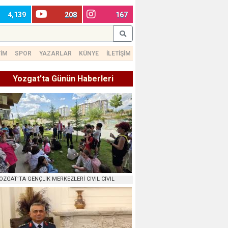
4,139
208
167
TİM
SPOR
YAZARLAR
KÜNYE
İLETİŞİM
Yozgat'ta Günün Haberleri
OZGAT’TA GENÇLİK MERKEZLERİ CIVIL CIVIL