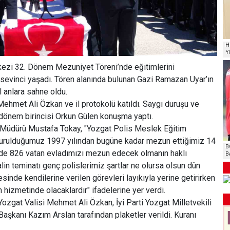
H
Y
ezi 32. Dönem Mezuniyet Töreni’nde eğitimlerini
sevinci yaşadı. Tören alanında bulunan Gazi Ramazan Uyar’ın
 anlara sahne oldu.
ehmet Ali Özkan ve il protokolü katıldı. Saygı duruşu ve
 dönem birincisi Orkun Gülen konuşma yaptı.
Müdürü Mustafa Tokay, "Yozgat Polis Meslek Eğitim
kurulduğumuz 1997 yılından bugüne kadar mezun ettiğimiz 14
B
 de 826 vatan evladımızı mezun edecek olmanın haklı
B
alin teminatı genç polislerimiz şartlar ne olursa olsun dün
inde kendilerine verilen görevleri layıkıyla yerine getirirken
hizmetinde olacaklardır" ifadelerine yer verdi.
ozgat Valisi Mehmet Ali Özkan, İyi Parti Yozgat Milletvekili
aşkanı Kazım Arslan tarafından plaketler verildi. Kuranı