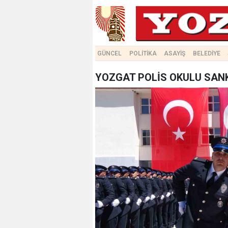
GÜNCEL
POLİTİKA
ASAYİŞ
BELEDİYE
YOZGAT POLİS OKULU SANKİ