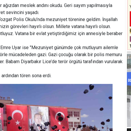
r ağızdan meslek andını okudu. Geri sayım yapılmasıyla
yet sevincini yaşadı.
zgat Polis Okulu’nda mezuniyet törenine geldim. İnşallah
mizin görevleri hayırlı olsun. Millete vatana hayırlı olsun.
luyuz. Vatana bir evlat yetiştirdiğimiz için annesiyle beraber
 Emre Uyar ise "Mezuniyet günümde çok mutluyum ailemle
örle mücadeleden gazi. Gazi çocuğu olarak bir polis memuru
r. Babam Diyarbakır Lice’de terör örgütü tarafından vurularak
n ardından tören sona erdi.