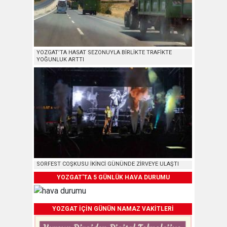
YOZGAT’TA HASAT SEZONUYLA BİRLİKTE TRAFİKTE
YOĞUNLUK ARTTI
SORFEST COŞKUSU İKİNCİ GÜNÜNDE ZİRVEYE ULAŞTI
YOZGAT'TA 5 GÜNLÜK HAVA DURUMU
YOZGAT İÇİN GÜNÜN NAMAZ VAKİTLERİ