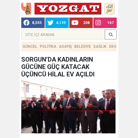
8,555
4,139
208
167
GÜNCEL
POLİTİKA
ASAYİŞ
BELEDİYE
SAĞLIK
EKONOMİ
TEKN
SORGUN’DA KADINLARIN
GÜCÜNE GÜÇ KATACAK
ÜÇÜNCÜ HİLAL EV AÇILDI