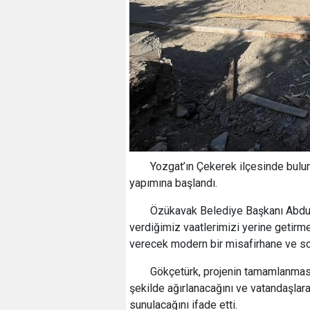
Yozgat’ın Çekerek ilçesinde bulu
yapımına başlandı.
Özükavak Belediye Başkanı Abdul
verdiğimiz vaatlerimizi yerine getirm
verecek modern bir misafirhane ve so
Gökçetürk, projenin tamamlanmasıy
şekilde ağırlanacağını ve vatandaşlara
sunulacağını ifade etti.