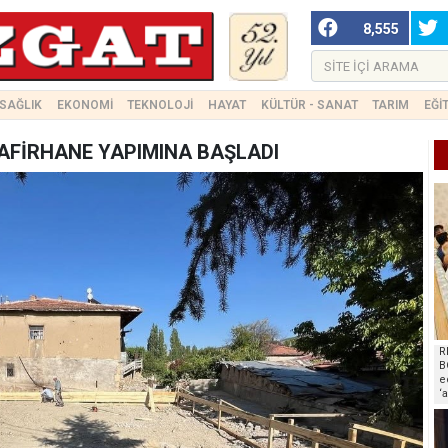
8,555
SAĞLIK
EKONOMİ
TEKNOLOJİ
HAYAT
KÜLTÜR - SANAT
TARIM
EĞİ
AFİRHANE YAPIMINA BAŞLADI
R
B
e
‘