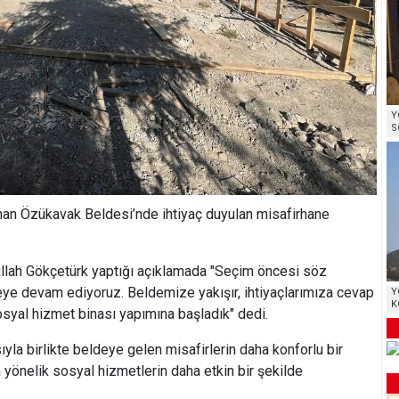
Y
S
nan Özükavak Beldesi’nde ihtiyaç duyulan misafirhane
lah Gökçetürk yaptığı açıklamada "Seçim öncesi söz
eye devam ediyoruz. Beldemize yakışır, ihtiyaçlarımıza cevap
Y
K
syal hizmet binası yapımına başladık" dedi.
la birlikte beldeye gelen misafirlerin daha konforlu bir
 yönelik sosyal hizmetlerin daha etkin bir şekilde