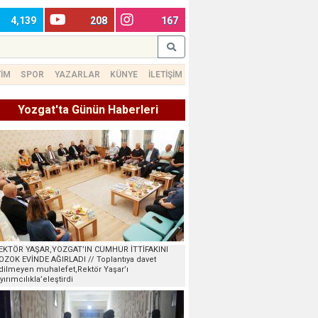
4,139
208
167
TİM
SPOR
YAZARLAR
KÜNYE
İLETİŞİM
Yozgat'ta Günün Haberleri
EKTÖR YAŞAR,YOZGAT’IN CUMHUR İTTİFAKINI
OZOK EVİNDE AĞIRLADI // Toplantıya davet
dilmeyen muhalefet,Rektör Yaşar’ı
ayırımcılıkla’eleştirdi